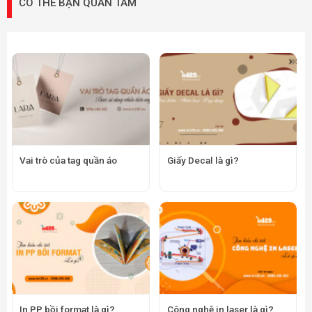
CÓ THỂ BẠN QUAN TÂM
Vai trò của tag quần áo
Giấy Decal là gì?
In PP bồi format là gì?
Công nghệ in laser là gì?