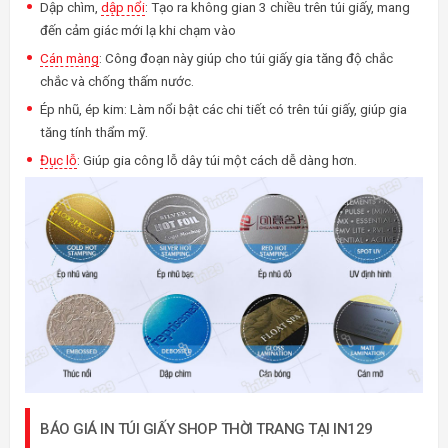
Dập chìm,
dập nổi
: Tạo ra không gian 3 chiều trên túi giấy, mang
đến cảm giác mới lạ khi chạm vào
Cán màng
: Công đoạn này giúp cho túi giấy gia tăng độ chắc
chắc và chống thấm nước.
Ép nhũ, ép kim: Làm nổi bật các chi tiết có trên túi giấy, giúp gia
tăng tính thẩm mỹ.
Đục lỗ
: Giúp gia công lỗ dây túi một cách dễ dàng hơn.
BÁO GIÁ IN TÚI GIẤY SHOP THỜI TRANG TẠI IN129