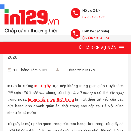
Hỗ trợ 24/7
0986.485.482
Liên hệ đặt hàng
(024)62.913.123
TẤT CẢ DỊCH VỤ IN ẤN
IN TÚI GIẤY SHOP THỜI TRANG, 30+ MẪU MỚI THEO TREND
2026
11 Tháng Tám, 2023
Công ty in In129
In129 là xưởng
in túi giấy
trực tiếp không trung gian giúp Quý khách
tiết kiệm 30% chi phí
, chúng tôi nhận
in số lượng ít
có thể
lấy ngay
trong ngày.
In túi giấy shop thời trang
là một điều tất yếu của các
cửa hàng kinh doanh quần áo, thời trang cao cấp tại Hà Nội cũng
như trên cả nước.
Túi giấy là một phần quan trọng của cửa hàng thời trang. Túi giấy có
thiết kế độc đáo và ấn tượng sẽ giúp khách hàng nhớ đến cửa hàng.