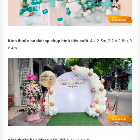
Kích thước backdrop chụp hình tiệc cưới
: 4 x 2.5m; 2.2 x 2.8m; 3
x 4m.
Kích thước backdrop sân khấu
: 2.5 x 2.2 m.