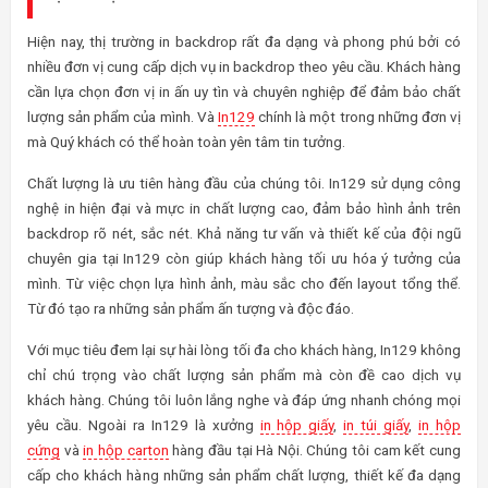
Hiện nay, thị trường in backdrop rất đa dạng và phong phú bởi có
nhiều đơn vị cung cấp dịch vụ in backdrop theo yêu cầu. Khách hàng
cần lựa chọn đơn vị in ấn uy tìn và chuyên nghiệp để đảm bảo chất
lượng sản phẩm của mình. Và
In129
chính là một trong những đơn vị
mà Quý khách có thể hoàn toàn yên tâm tin tưởng.
Chất lượng là ưu tiên hàng đầu của chúng tôi. In129 sử dụng công
nghệ in hiện đại và mực in chất lượng cao, đảm bảo hình ảnh trên
backdrop rõ nét, sắc nét. Khả năng tư vấn và thiết kế của đội ngũ
chuyên gia tại In129 còn giúp khách hàng tối ưu hóa ý tưởng của
mình. Từ việc chọn lựa hình ảnh, màu sắc cho đến layout tổng thể.
Từ đó tạo ra những sản phẩm ấn tượng và độc đáo.
Với mục tiêu đem lại sự hài lòng tối đa cho khách hàng, In129 không
chỉ chú trọng vào chất lượng sản phẩm mà còn đề cao dịch vụ
khách hàng. Chúng tôi luôn lắng nghe và đáp ứng nhanh chóng mọi
yêu cầu. Ngoài ra In129 là xưởng
in hộp giấy
,
in túi giấy
,
in hộp
cứng
và
in hộp carton
hàng đầu tại Hà Nội. Chúng tôi cam kết cung
cấp cho khách hàng những sản phẩm chất lượng, thiết kế đa dạng