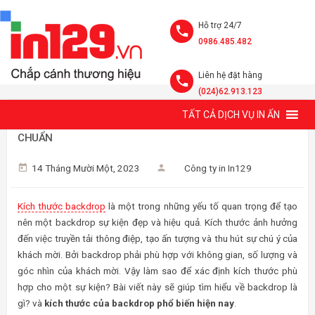
Hỗ trợ 24/7
0986.485.482
Liên hệ đặt hàng
(024)62.913.123
TẤT CẢ DỊCH VỤ IN ẤN
BACKDROP LÀ GÌ? 5 KÍCH THƯỚC BACKDROP SỰ KIỆN
CHUẨN
14 Tháng Mười Một, 2023
Công ty in In129
Kích thước backdrop
là một trong những yếu tố quan trọng để tạo
nên một backdrop sự kiện đẹp và hiệu quả. Kích thước ảnh hưởng
đến việc truyền tải thông điệp, tạo ấn tượng và thu hút sự chú ý của
khách mời. Bởi backdrop phải phù hợp với không gian, số lượng và
góc nhìn của khách mời. Vậy làm sao để xác định kích thước phù
hợp cho một sự kiện? Bài viết này sẽ giúp tìm hiểu về backdrop là
gì? và
kích thước của backdrop phổ biến hiện nay
.