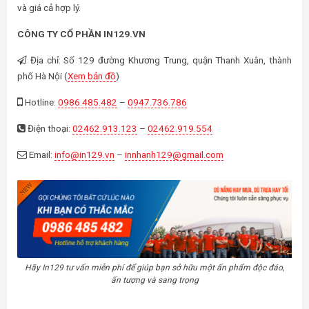
và giá cả hợp lý.
CÔNG TY CỔ PHẦN IN129.VN
Địa chỉ: Số 129 đường Khương Trung, quận Thanh Xuân, thành
phố Hà Nội (
Xem bản đồ
)
Hotline:
0986.485.482
–
0947.736.786
Điện thoại:
02462.913.123
–
02462.919.554
Email:
info@in129.vn
–
innhanh129@gmail.com
Hãy In129 tư vấn miễn phí để giúp bạn sở hữu một ấn phẩm độc đáo,
ấn tượng và sang trọng