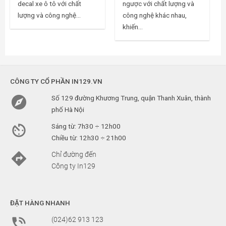
decal xe ô tô với chất
ngược với chất lượng và
lượng và công nghệ...
công nghệ khác nhau,
khiến...
CÔNG TY CỔ PHẦN IN129.VN

Số 129 đường Khương Trung, quận Thanh Xuân, thành
phố Hà Nội

Sáng từ: 7h30 ÷ 12h00
Chiều từ: 12h30 ÷ 21h00

Chỉ đường đến
Công ty In129
ĐẶT HÀNG NHANH

(024)62 913 123