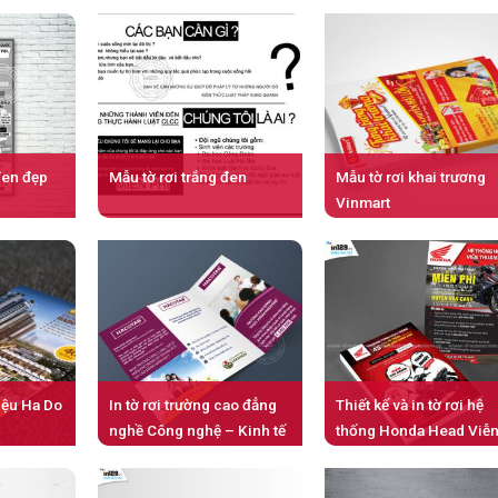
đen đẹp
Mẫu tờ rơi trắng đen
Mẫu tờ rơi khai trương
Vinmart
hiệu Ha Do
In tờ rơi trường cao đẳng
Thiết kế và in tờ rơi hệ
nghề Công nghệ – Kinh tế
thống Honda Head Viễ
Hà Nội
Thuận Phát