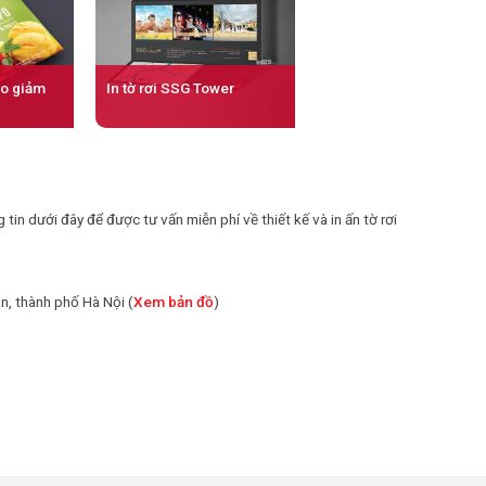
áo giảm
In tờ rơi SSG Tower
 tin dưới đây để được tư vấn miễn phí về thiết kế và in ấn tờ rơi
, thành phố Hà Nội (
Xem bản đồ
)