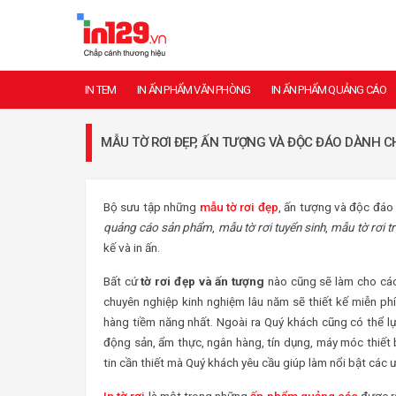
IN TEM
IN ẤN PHẨM VĂN PHÒNG
IN ẤN PHẨM QUẢNG CÁO
MẪU TỜ RƠI ĐẸP, ẤN TƯỢNG VÀ ĐỘC ĐÁO DÀNH 
Bộ sưu tập những
mẫu tờ rơi đẹp
, ấn tượng và độc đáo
quảng cáo sản phẩm
,
mẫu tờ rơi tuyển sinh
,
mẫu tờ rơi t
kế và in ấn.
Bất cứ
tờ rơi đẹp và ấn tượng
nào cũng sẽ làm cho các
chuyên nghiệp kinh nghiệm lâu năm sẽ thiết kế miễn p
hàng tiềm năng nhất. Ngoài ra Quý khách cũng có thể 
động sản, ẩm thực, ngân hàng, tín dụng, máy móc thiết 
tin cần thiết mà Quý khách yêu cầu giúp làm nổi bật cá