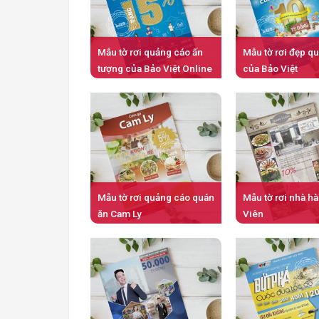
Mẫu tờ rơi quảng cáo ấn
Mẫu tờ rơi đẹp q
tượng của Bảo Việt Online
của Bảo Việt
Mẫu tờ rơi quảng cáo quán
Mẫu tờ rơi nhà 
ăn Cam Ly
Viên