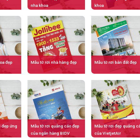
nha khoa
khoa
hoa đẹp
Mẫu tờ rơi nhà hàng đẹp
Mẫu tờ rơi bán đất đẹp
ơi đẹp ứng
Mẫu tờ rơi quảng cáo đẹp
Mẫu tờ rơi đẹp quảng c
của ngân hàng BIDV
của VietjetAir