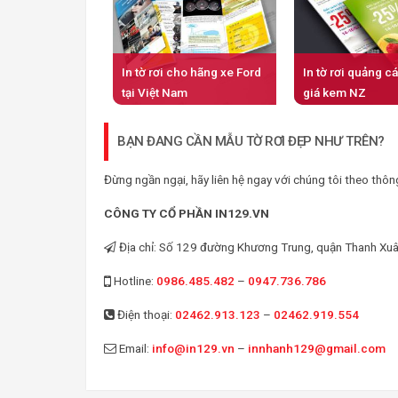
In tờ rơi cho hãng xe Ford
In tờ rơi quảng c
tại Việt Nam
giá kem NZ
BẠN ĐANG CẦN MẪU TỜ RƠI ĐẸP NHƯ TRÊN?
Đừng ngần ngại, hãy liên hệ ngay với chúng tôi theo thông
CÔNG TY CỔ PHẦN IN129.VN
Địa chỉ: Số 129 đường Khương Trung, quận Thanh Xuân
Hotline:
0986.485.482
–
0947.736.786
Điện thoại:
02462.913.123
–
02462.919.554
Email:
info@in129.vn
–
innhanh129@gmail.com