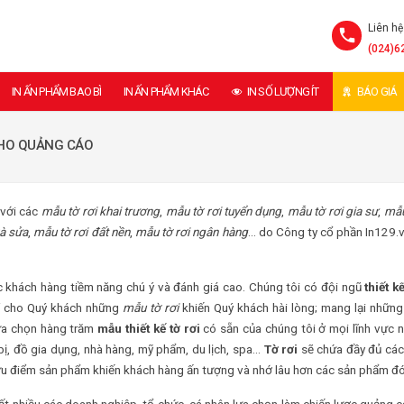
Liên hệ
(024)6
IN ẤN PHẨM BAO BÌ
IN ẤN PHẨM KHÁC
IN SỐ LƯỢNG ÍT
BÁO GIÁ
CHO QUẢNG CÁO
 với các
mẫu tờ rơi khai trương
,
mẫu tờ rơi tuyển dụng
,
mẫu tờ rơi gia sư
,
mẫu
rà sửa
,
mẫu tờ rơi đất nền
,
mẫu tờ rơi ngân hàng
… do Công ty cổ phần In129.v
 khách hàng tiềm năng chú ý và đánh giá cao. Chúng tôi có đội ngũ
thiết k
hí cho Quý khách những
mẫu tờ rơi
khiến Quý khách hài lòng; mang lại nhữn
lựa chọn hàng trăm
mẫu thiết kế tờ rơi
có sẵn của chúng tôi ở mọi lĩnh vực 
bị, đồ gia dụng, nhà hàng, mỹ phẩm, du lịch, spa…
Tờ rơi
sẽ chứa đầy đủ các
c ưu điểm sản phẩm khiến khách hàng ấn tượng và nhớ lâu hơn các sản phẩm đó