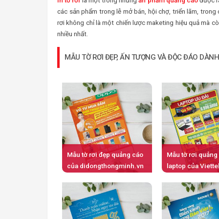
In tờ rơi
là một trong những
ấn phẩm quảng cáo
được rấ
các sản phẩm trong lễ mở bán, hội chợ, triển lãm, trong
rơi không chỉ là một chiến lược maketing hiệu quả mà cò
nhiều nhất.
MẪU TỜ RƠI ĐẸP, ẤN TƯỢNG VÀ ĐỘC ĐÁO DÀN
Mẫu tờ rơi đẹp quảng cáo
Mẫu tờ rơi quảng
của didongthongminh.vn
laptop của Viette