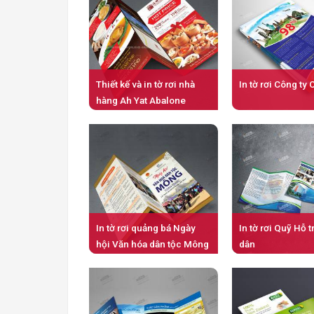
Thiết kế và in tờ rơi nhà
In tờ rơi Công ty
hàng Ah Yat Abalone
In tờ rơi quảng bá Ngày
In tờ rơi Quỹ Hỗ 
hội Văn hóa dân tộc Mông
dân