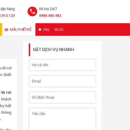
 đặt hàng
Hỗ trợ 24/7
2.913.123
0986.485.482
MẪU THIẾT KẾ
FAQ
BLOG
ĐẶT DỊCH VỤ NHANH
 tờ rơi
n thiết
ế tờ rơi
g khách
như bất
 thông
.