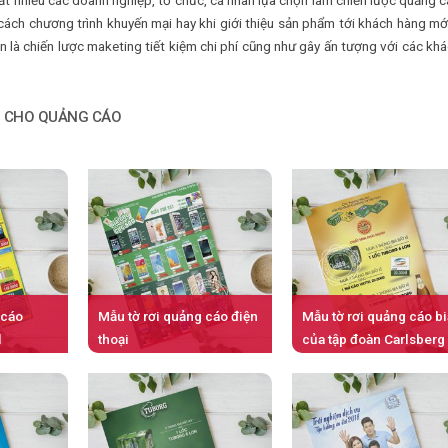
t nhiều các doanh nghiệp, tổ chức, cá nhân lựa chọn làm chiến lược quảng 
 cách chương trình khuyến mại hay khi giới thiệu sản phẩm tới khách hàng mớ
n là chiến lược maketing tiết kiệm chi phí cũng như gây ấn tượng với các kh
H CHO QUẢNG CÁO
 cáo
Mẫu tờ rơi quảng cáo điện
Mẫu tờ rơi quảng cáo bi
l
thoại
của tập đoàn Carlsberg