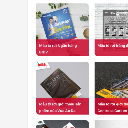
Mẫu tờ rơi Ngân hàng
Mẫu tờ rơi trắng 
BIDV
Mẫu tờ rơi giới thiệu sản
Mẫu tờ rơi giới t
phẩm của Vua Áo Da
Centrosa Garden