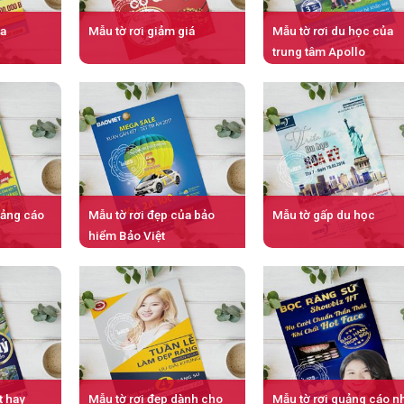
ủa
Mẫu tờ rơi giảm giá
Mẫu tờ rơi du học của
trung tâm Apollo
uảng cáo
Mẫu tờ rơi đẹp của bảo
Mẫu tờ gấp du học
hiểm Bảo Việt
t hay
Mẫu tờ rơi đẹp dành cho
Mẫu tờ rơi quảng cáo n