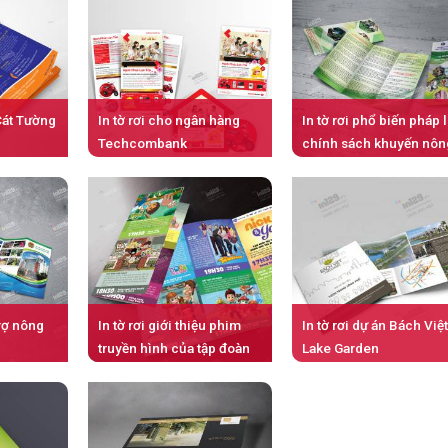
 Cát Tường
In tờ rơi cho ngân hàng
In tờ rơi phổ biến pháp 
Techcombank
chính sách khuyến nôn
trợ nông
In tờ rơi giới thiệu phim
In tờ rơi dự án Bách Việ
truyền hình của tập đoàn
Lake Garden
IMC