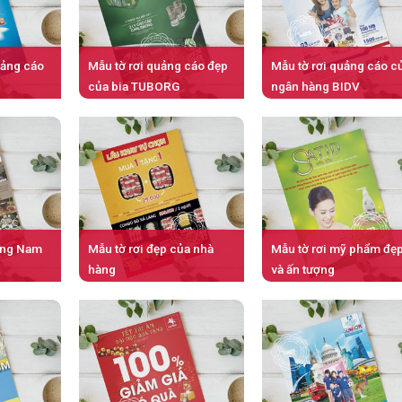
uảng cáo
Mẫu tờ rơi quảng cáo đẹp
Mẫu tờ rơi quảng cáo c
của bia TUBORG
ngân hàng BIDV
hàng Nam
Mẫu tờ rơi đẹp của nhà
Mẫu tờ rơi mỹ phẩm đẹ
hàng
và ấn tượng