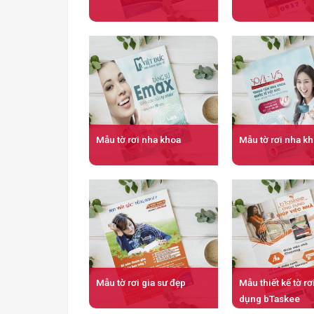
Mẫu tờ rơi nha khoa
Mẫu tờ rơi nha k
Mẫu tờ rơi gia sư đẹp
Mẫu thiết kế tờ r
dụng bTaskee