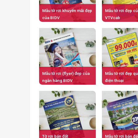
Mẫu tờ rơi khuyến mãi đẹp
Mẫu tờ rơi đẹp c
của BIDV
VTVcab
Mẫu tờ rơi (flyer) đẹp của
Mẫu tờ rơi đẹp q
ngân hàng BIDV
điện thoại
Tờ rơi bán đất
Mẫu tờ rơi bán đấ