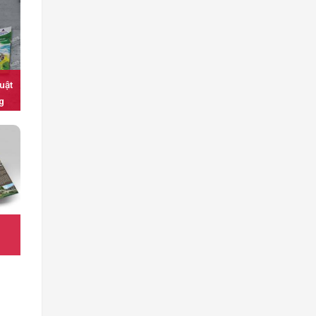
luật
g
t