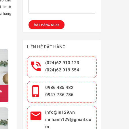
cáo cho
i…In tờ
ác hàng
LIÊN HỆ ĐẶT HÀNG

(024)62 913 123
(024)62 919 554

0986.485.482
a
0947.736.786

info@in129.vn
innhanh129@gmail.co
m