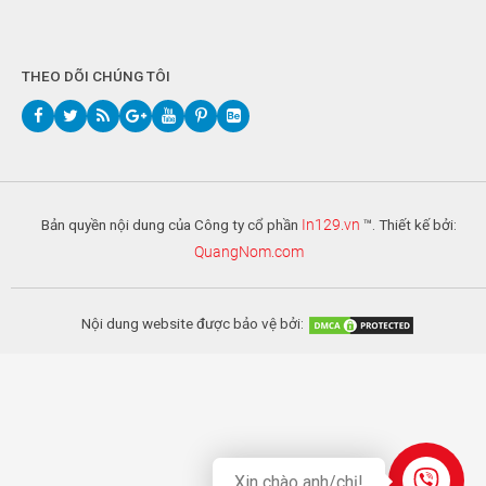
THEO DÕI CHÚNG TÔI
Bản quyền nội dung của Công ty cổ phần
In129.vn
™. Thiết kế bởi:
QuangNom.com
Nội dung website được bảo vệ bởi:
Xin chào anh/chị!