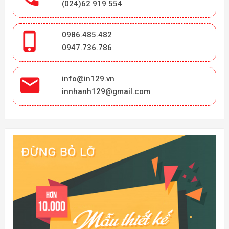
(024)62 919 554

0986.485.482
0947.736.786

info@in129.vn
innhanh129@gmail.com