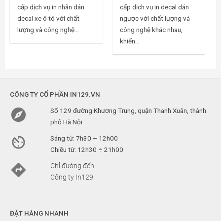
cấp dịch vụ in nhãn dán
cấp dịch vụ in decal dán
decal xe ô tô với chất
ngược với chất lượng và
lượng và công nghệ...
công nghệ khác nhau,
khiến...
CÔNG TY CỔ PHẦN IN129.VN

Số 129 đường Khương Trung, quận Thanh Xuân, thành
phố Hà Nội

Sáng từ: 7h30 ÷ 12h00
Chiều từ: 12h30 ÷ 21h00

Chỉ đường đến
Công ty In129
ĐẶT HÀNG NHANH