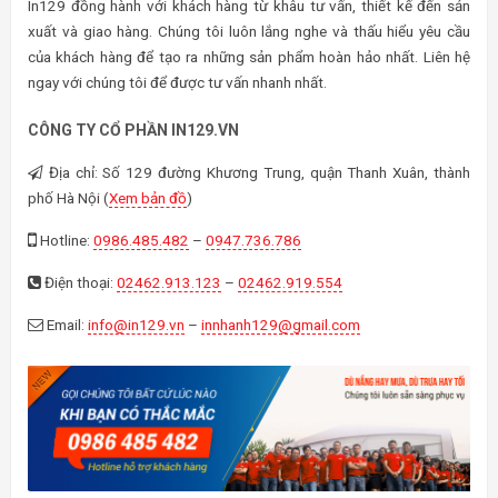
In129 đồng hành với khách hàng từ khâu tư vấn, thiết kế đến sản
xuất và giao hàng. Chúng tôi luôn lắng nghe và thấu hiểu yêu cầu
của khách hàng để tạo ra những sản phẩm hoàn hảo nhất. Liên hệ
ngay với chúng tôi để được tư vấn nhanh nhất.
CÔNG TY CỔ PHẦN IN129.VN
Địa chỉ: Số 129 đường Khương Trung, quận Thanh Xuân, thành
phố Hà Nội (
Xem bản đồ
)
Hotline:
0986.485.482
–
0947.736.786
Điện thoại:
02462.913.123
–
02462.919.554
Email:
info@in129.vn
–
innhanh129@gmail.com