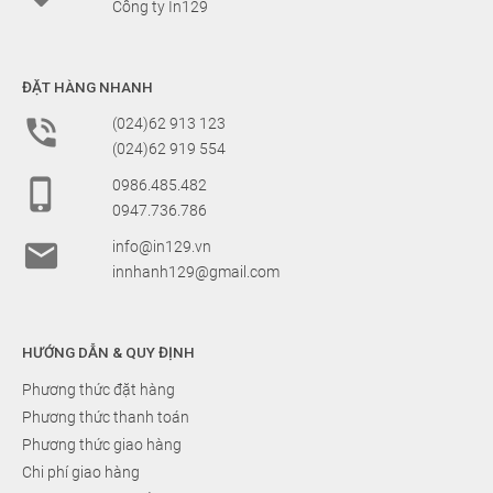
Công ty In129
ĐẶT HÀNG NHANH

(024)62 913 123
(024)62 919 554

0986.485.482
0947.736.786

info@in129.vn
innhanh129@gmail.com
HƯỚNG DẪN & QUY ĐỊNH
Phương thức đặt hàng
Phương thức thanh toán
Phương thức giao hàng
Chi phí giao hàng