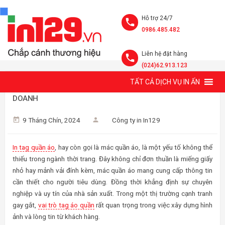
Hỗ trợ 24/7
0986.485.482
Liên hệ đặt hàng
(024)62.913.123
TẤT CẢ DỊCH VỤ IN ẤN
VAI TRÒ CỦA TAG QUẦN ÁO, MÁC QUẦN ÁO TRONG KINH
DOANH
9 Tháng Chín, 2024
Công ty in In129
In tag quần áo
, hay còn gọi là mác quần áo, là một yếu tố không thể
thiếu trong ngành thời trang. Đây không chỉ đơn thuần là miếng giấy
nhỏ hay mảnh vải đính kèm, mác quần áo mang cung cấp thông tin
cần thiết cho người tiêu dùng. Đồng thời khẳng định sự chuyên
nghiệp và uy tín của nhà sản xuất. Trong một thị trường cạnh tranh
gay gắt,
vai trò tag áo quần
rất quan trọng trong việc xây dựng hình
ảnh và lòng tin từ khách hàng.