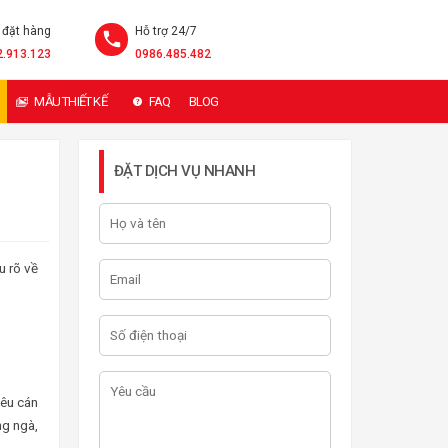
 đặt hàng
Hỗ trợ 24/7
2.913.123
0986.485.482
MẪU THIẾT KẾ
FAQ
BLOG
ĐẶT DỊCH VỤ NHANH
u rõ về
iêu cán
ng ngà,