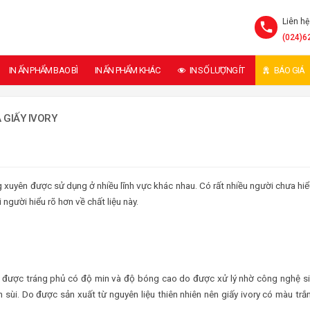
Liên hệ
(024)6
IN ẤN PHẨM BAO BÌ
IN ẤN PHẨM KHÁC
IN SỐ LƯỢNG ÍT
BÁO GIÁ
 GIẤY IVORY
xuyên được sử dụng ở nhiều lĩnh vực khác nhau. Có rất nhiều người chưa hiể
 người hiểu rõ hơn về chất liệu này.
mặt được tráng phủ có độ min và độ bóng cao do được xử lý nhờ công nghệ s
 sùi. Do được sản xuất từ nguyên liệu thiên nhiên nên giấy ivory có màu trắ