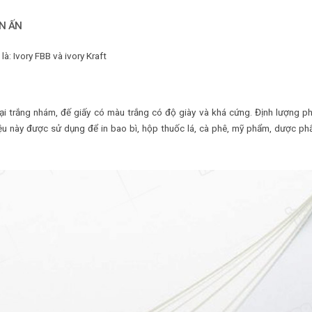
IN ẤN
à: Ivory FBB và ivory Kraft
ại trắng nhám, đế giấy có màu trắng có độ giày và khá cứng. Định lượng p
 này được sử dụng để in bao bì, hộp thuốc lá, cà phê, mỹ phẩm, dược ph