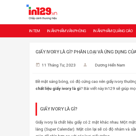
IN TEM
IN ẤN PHẨM VĂN PHÒNG
IN ẤN PHẨM QUẢNG CÁO
GIẤY IVORY LÀ GÌ? PHÂN LOẠI VÀ ỨNG DỤNG CỦA
11 Tháng Tư, 2023
Dương Hiển Nam
Bề mặt sáng bóng, có độ cứng cao nên giấy ivory thường 
chất liệu giấy ivory là gì
? Bài viết này In129 sẽ giúp mọi
GIẤY IVORY LÀ GÌ?
Giấy ivory là chất liệu giấy có 2 mặt khác nhau. Một 
láng (Super Calendar). Mặt còn lại sẽ có độ nhám và sần