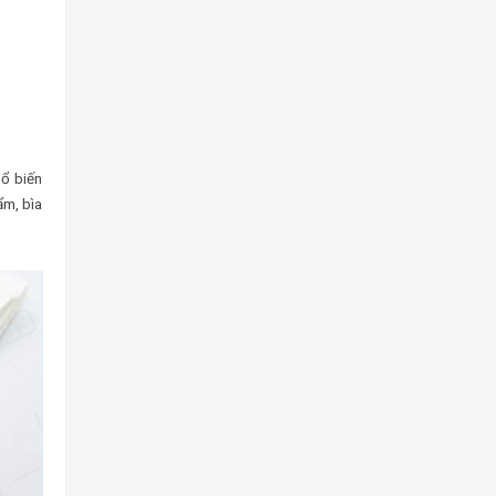
hổ biến
ẩm, bìa