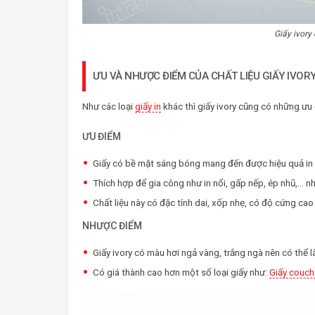
Giấy ivory
ƯU VÀ NHƯỢC ĐIỂM CỦA CHẤT LIỆU GIẤY IVORY
Như các loại
giấy in
khác thì giấy ivory cũng có những ưu
ƯU ĐIỂM
Giấy có bề mặt sáng bóng mang đến được hiệu quả in 
Thích hợp để gia công như in nổi, gấp nếp, ép nhũ,… 
Chất liệu này có đặc tính dai, xốp nhẹ, có độ cứng ca
NHƯỢC ĐIỂM
Giấy ivory có màu hơi ngả vàng, trắng ngà nên có thể 
Có giá thành cao hơn một số loại giấy như:
Giấy couch