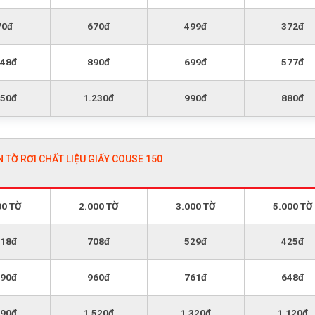
70đ
670đ
499đ
372đ
148đ
890đ
699đ
577đ
850đ
1.230đ
990đ
880đ
N TỜ RƠI CHẤT LIỆU GIẤY COUSE 150
00 TỜ
2.000 TỜ
3.000 TỜ
5.000 TỜ
018đ
708đ
529đ
425đ
290đ
960đ
761đ
648đ
890đ
1.520đ
1.320đ
1.120đ