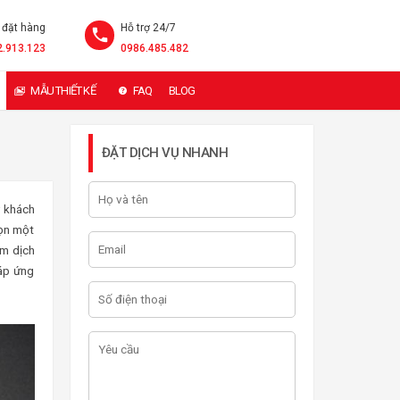
 đặt hàng
Hỗ trợ 24/7
2.913.123
0986.485.482
MẪU THIẾT KẾ
FAQ
BLOG
ĐẶT DỊCH VỤ NHANH
ý khách
họn một
ẩm dịch
đáp ứng