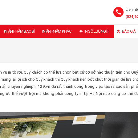
Liên hệ
(024)6
IN ẤN PHẨM BAO BÌ
IN ẤN PHẨM KHÁC
IN SỐ LƯỢNG ÍT
BÁO GIÁ
 vụ in tờ rơi, Quý khách có thể lựa chọn bất cứ cơ sở nào thuận tiện cho Qu
mang lại lợi ích cho Quý khách thì Quý khách nên bớt chút thời gian để lựa c
n ấn chuyên nghiệp In129.vn đã rất thành công trong việc tạo ra các sản ph
ững ưu thế vượt trội mà không phải công ty in tại Hà Nội nào cũng có thể 