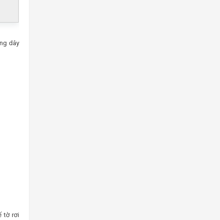
ờng dây
 tờ rơi