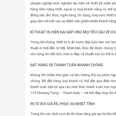
chuyên nghiệp kinh nghiệm lâu năm sẽ thiết kế miễn ph
hàng tiềm năng nhất, ngoài ra Quý khách cũng có thể lự
động sản, ẩm thực, ngân hàng, tín dụng, máy móc thiết b
giúp làm nổi bật các ưu điểm sản phẩm khiến khách hàng
KĨ THUẬT IN HIỆN ĐẠI ĐÁP ỨNG MỌI YÊU CẦU VỀ C
Trong khi những thiết bị in ấn trước đây luôn làm mờ làm 
thuật in mới đến từ Mỹ, Nhật Bản, Đức đã được chúng t
cho từng chi tiết nhỏ, màu in đẹp và chuẩn xác có thể in 
ĐẶT HÀNG VÀ THANH TOÁN NHANH CHÓNG
Không tốn nhiều thời gian và làm những thủ tục phức tạp
chóng. Để đặt hàng Quý khách có thể đặt qua điện tho
thanh toán tiện lợi qua các hình thức thanh toán trực tuy
129 Khương Trung – Thanh Xuân – Hà Nội đáp ứng cho khác
IN TỜ RƠI GIÁ RẺ, PHỤC VỤ NHIỆT TÌNH
Trong khi các dịch vụ in ấn thi nhau tăng giá tại Hà Nội th