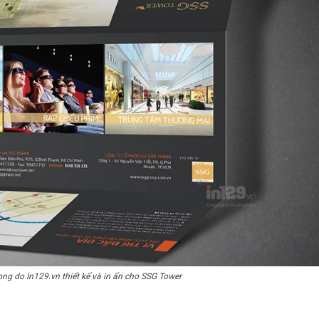
ọng do In129.vn thiết kế và in ấn cho SSG Tower