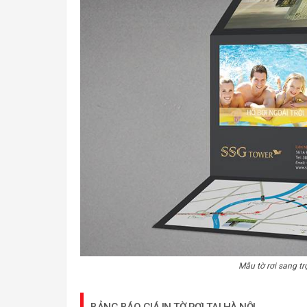
Mẫu tờ rơi sang tr