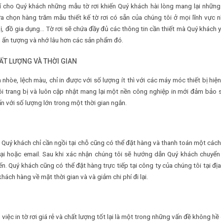
í cho Quý khách những mẫu tờ rơi khiến Quý khách hài lòng mang lại nhữn
a chọn hàng trăm mẫu thiết kế tờ rơi có sẵn của chúng tôi ở mọi lĩnh vực 
ị, đồ gia dụng… Tờ rơi sẽ chứa đầy đủ các thông tin cần thiết mà Quý khách 
 ấn tượng và nhớ lâu hơn các sản phẩm đó.
HẤT LƯỢNG VÀ THỜI GIAN
nhòe, lệch màu, chỉ in được với số lượng ít thì với các máy móc thiết bị hiện 
ôi trang bị và luôn cập nhật mang lại một nền công nghiệp in mới đảm bảo 
ấn với số lượng lớn trong một thời gian ngắn.
 Quý khách chỉ cần ngồi tại chỗ cũng có thể đặt hàng và thanh toán một các
ại hoặc email. Sau khi xác nhận chúng tôi sẽ hướng dẫn Quý khách chuyể
ến. Quý khách cũng có thể đặt hàng trực tiếp tại công ty của chúng tôi tại địa
h hàng về mặt thời gian và và giảm chi phí đi lại.
ì việc in tờ rơi giá rẻ và chất lượng tốt lại là một trong những vấn đề không hề 