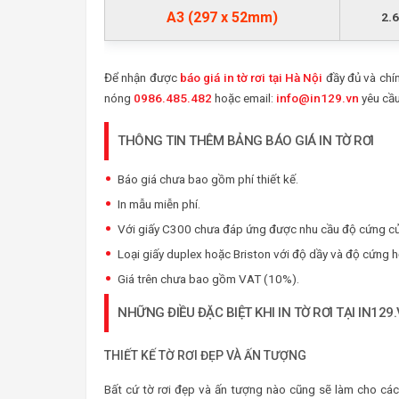
A3 (297 x 52mm)
2.
Để nhận được
báo giá in tờ rơi tại Hà Nội
đầy đủ và chín
nóng
0986.485.482
hoặc email:
info@in129.vn
yêu cầu
THÔNG TIN THÊM BẢNG BÁO GIÁ IN TỜ RƠI
Báo giá chưa bao gồm phí thiết kế.
In mẫu miễn phí.
Với giấy C300 chưa đáp ứng được nhu cầu độ cứng của
Loại giấy duplex hoặc Briston với độ dầy và độ cứng h
Giá trên chưa bao gồm VAT (10%).
NHỮNG ĐIỀU ĐẶC BIỆT KHI IN TỜ RƠI TẠI IN129
THIẾT KẾ TỜ RƠI ĐẸP VÀ ẤN TƯỢNG
Bất cứ tờ rơi đẹp và ấn tượng nào cũng sẽ làm cho các 