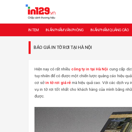
IN TEM
IN ẤN PHẨM VĂN PHÒNG
IN ẤN PHẨM QUẢNG CÁO
BÁO GIÁ IN TỜ RƠI TẠI HÀ NỘI
Hiện nay có rất nhiều
công ty in tại Hà Nội
cung cấp dịch
tuy nhiên để có được một chiến lược quảng cáo hiệu quả 
cơ sở
in tờ rơi giá rẻ
mà hiệu quả cao. Với các dịch vụ i
vụ in tờ rơi tốt nhất cho khách hàng của mình bằng nh
được.