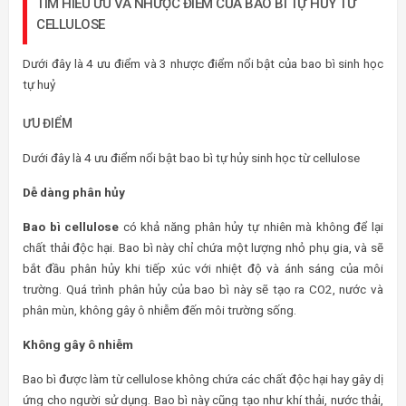
TÌM HIỂU ƯU VÀ NHƯỢC ĐIỂM CỦA BAO BÌ TỰ HỦY TỪ
CELLULOSE
Dưới đây là 4 ưu điểm và 3 nhược điểm nổi bật của bao bì sinh học
tự huỷ
ƯU ĐIỂM
Dưới đây là 4 ưu điểm nổi bật bao bì tự hủy sinh học từ cellulose
Dễ dàng phân hủy
Bao bì cellulose
có khả năng phân hủy tự nhiên mà không để lại
chất thải độc hại. Bao bì này chỉ chứa một lượng nhỏ phụ gia, và sẽ
bắt đầu phân hủy khi tiếp xúc với nhiệt độ và ánh sáng của môi
trường. Quá trình phân hủy của bao bì này sẽ tạo ra CO2, nước và
phân mùn, không gây ô nhiễm đến môi trường sống.
Không gây ô nhiễm
Bao bì được làm từ cellulose không chứa các chất độc hại hay gây dị
ứng cho người sử dụng. Bao bì này cũng tạo như khí thải, nước thải,