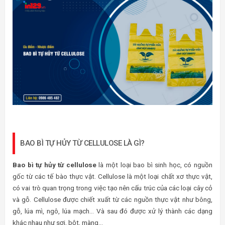
BAO BÌ TỰ HỦY TỪ CELLULOSE LÀ GÌ?
Bao bì tự hủy từ cellulose
là một loại bao bì sinh học, có nguồn
gốc từ các tế bào thực vật. Cellulose là một loại chất xơ thực vật,
có vai trò quan trọng trong việc tạo nên cấu trúc của các loại cây cỏ
và gỗ. Cellulose được chiết xuất từ các nguồn thực vật như bông,
gỗ, lúa mì, ngô, lúa mạch… Và sau đó được xử lý thành các dạng
khác nhau như sợi, bột, màng…