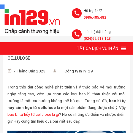
Hỗ trợ 24/7
0986.485.482
Liên hệ đặt hàng
(024)62.913.123
TẤT CẢ DỊCH VỤ IN ẤN
7 ƯU VÀ NHƯỢC ĐIỂM CỦA BAO BÌ TỰ HỦY SINH HỌC TỪ
CELLULOSE
7 Tháng Bảy, 2023
Công ty in In129
Trong thời đại công nghệ phát triển và ý thức bảo vệ môi trường
ngày càng cao, việc lựa chọn các loại bao bì thân thiện với môi
trường là một xu hướng không thể bỏ qua. Trong số đó,
bao bì tự
hủy sinh học từ cellulose
là một sản phẩm đang được chú ý. Vậy
bao bì tự hủy từ cellulose là gì
? Nó có những ưu điểm và nhược điểm
gì? Hãy cùng tìm hiểu qua bài viết sau đây.