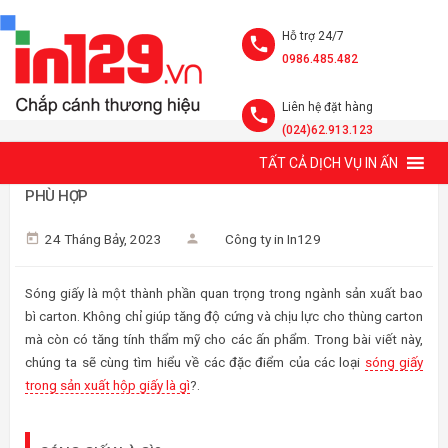
Hỗ trợ 24/7
0986.485.482
Liên hệ đặt hàng
(024)62.913.123
TẤT CẢ DỊCH VỤ IN ẤN
SÓNG GIẤY LÀ GÌ? ĐẶC ĐIỂM VÀ CÁCH CHỌN SÓNG GIẤY
PHÙ HỢP
24 Tháng Bảy, 2023
Công ty in In129
Sóng giấy là một thành phần quan trọng trong ngành sản xuất bao
bì carton. Không chỉ giúp tăng độ cứng và chịu lực cho thùng carton
mà còn có tăng tính thẩm mỹ cho các ấn phẩm. Trong bài viết này,
chúng ta sẽ cùng tìm hiểu về các đặc điểm của các loại
sóng giấy
trong sản xuất hộp giấy là gì
?.