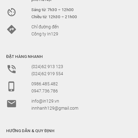

Sáng từ: 7h30 ÷ 12h00
Chiều từ: 12h30 ÷ 21h00

Chỉ đường đến
Công ty In129
ĐẶT HÀNG NHANH

(024)62 913 123
(024)62 919 554

0986.485.482
0947.736.786

info@in129.vn
innhanh129@gmail.com
HƯỚNG DẪN & QUY ĐỊNH