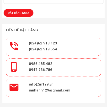
LIÊN HỆ ĐẶT HÀNG

(024)62 913 123
(024)62 919 554

0986.485.482
0947.736.786

info@in129.vn
innhanh129@gmail.com