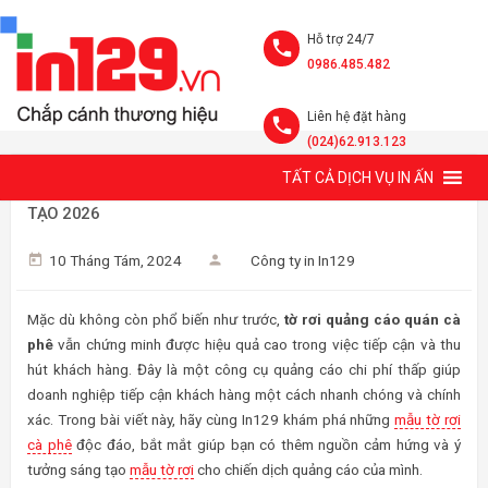
Hỗ trợ 24/7
0986.485.482
Liên hệ đặt hàng
(024)62.913.123
TẤT CẢ DỊCH VỤ IN ẤN
MẪU TỜ RƠI CÀ PHÊ ĐỘC ĐÁO, BẮT MẮT VÀ Ý TƯỞNG SÁNG
TẠO 2026
10 Tháng Tám, 2024
Công ty in In129
Mặc dù không còn phổ biến như trước,
tờ rơi quảng cáo quán cà
phê
vẫn chứng minh được hiệu quả cao trong việc tiếp cận và thu
hút khách hàng. Đây là một công cụ quảng cáo chi phí thấp giúp
doanh nghiệp tiếp cận khách hàng một cách nhanh chóng và chính
xác. Trong bài viết này, hãy cùng In129 khám phá những
mẫu tờ rơi
cà phê
độc đáo, bắt mắt giúp bạn có thêm nguồn cảm hứng và ý
tưởng sáng tạo
mẫu tờ rơi
cho chiến dịch quảng cáo của mình.