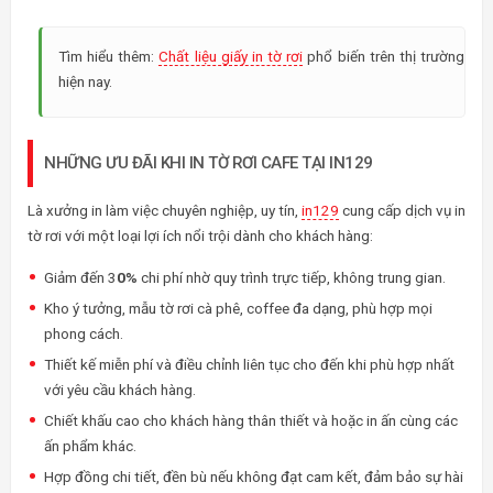
Tìm hiểu thêm:
Chất liệu giấy in tờ rơi
phổ biến trên thị trường
hiện nay.
NHỮNG ƯU ĐÃI KHI IN TỜ RƠI CAFE TẠI IN129
Là xưởng in làm việc chuyên nghiệp, uy tín,
in129
cung cấp dịch vụ in
tờ rơi với một loại lợi ích nổi trội dành cho khách hàng:
Giảm đến 3
0%
chi phí nhờ quy trình trực tiếp, không trung gian.
Kho ý tưởng, mẫu tờ rơi cà phê, coffee đa dạng, phù hợp mọi
phong cách.
Thiết kế miễn phí và điều chỉnh liên tục cho đến khi phù hợp nhất
với yêu cầu khách hàng.
Chiết khấu cao cho khách hàng thân thiết và hoặc in ấn cùng các
ấn phẩm khác.
Hợp đồng chi tiết, đền bù nếu không đạt cam kết, đảm bảo sự hài