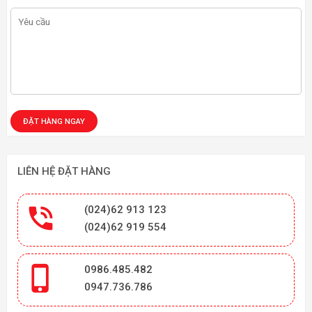
LIÊN HỆ ĐẶT HÀNG

(024)62 913 123
(024)62 919 554

0986.485.482
0947.736.786