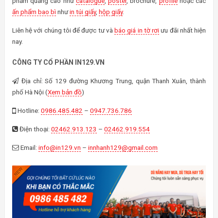
phẩm quảng cáo như
catalogue
,
poster
, brochure,
profile
hoặc các
ấn phẩm bao bì
như
in túi giấy
,
hộp giấy
.
Liên hệ với chúng tôi để được tư và
báo giá in tờ rơi
ưu đãi nhất hiện
nay.
CÔNG TY CỔ PHẦN IN129.VN
Địa chỉ: Số 129 đường Khương Trung, quận Thanh Xuân, thành
phố Hà Nội (
Xem bản đồ
)
Hotline:
0986.485.482
–
0947.736.786
Điện thoại:
02462.913.123
–
02462.919.554
Email:
info@in129.vn
–
innhanh129@gmail.com