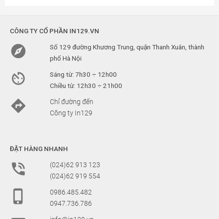
CÔNG TY CỔ PHẦN IN129.VN

Số 129 đường Khương Trung, quận Thanh Xuân, thành
phố Hà Nội

Sáng từ: 7h30 ÷ 12h00
Chiều từ: 12h30 ÷ 21h00

Chỉ đường đến
Công ty In129
ĐẶT HÀNG NHANH

(024)62 913 123
(024)62 919 554

0986.485.482
0947.736.786