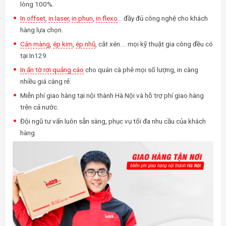
lòng 100%.
In offset
,
in laser
,
in phun
,
in flexo
… đầy đủ công nghệ cho khách
hàng lựa chọn.
Cán màng
,
ép kim
,
ép nhũ
, cắt xén…. mọi kỹ thuật gia công đều có
tại In129.
In ấn tờ rơi quảng cáo
cho quán cà phê mọi số lượng, in càng
nhiều giá càng rẻ.
Miễn phí giao hàng tại nội thành Hà Nội và hỗ trợ phí giao hàng
trên cả nước.
Đội ngũ tư vấn luôn sẵn sàng, phục vụ tối đa nhu cầu của khách
hàng.