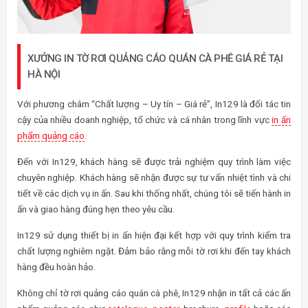
XƯỞNG IN TỜ RƠI QUẢNG CÁO QUÁN CÀ PHÊ GIÁ RẺ TẠI
HÀ NỘI
Với phương châm “Chất lượng – Uy tín – Giá rẻ”, In129 là đối tác tin
cậy của nhiều doanh nghiệp, tổ chức và cá nhân trong lĩnh vực
in ấn
phẩm quảng cáo
.
Đến với In129, khách hàng sẽ được trải nghiệm quy trình làm việc
chuyên nghiệp. Khách hàng sẽ nhận được sự tư vấn nhiệt tình và chi
tiết về các dịch vụ in ấn. Sau khi thống nhất, chúng tôi sẽ tiến hành in
ấn và giao hàng đúng hẹn theo yêu cầu.
In129 sử dụng thiết bị in ấn hiện đại kết hợp với quy trình kiểm tra
chất lượng nghiêm ngặt. Đảm bảo rằng mỗi tờ rơi khi đến tay khách
hàng đều hoàn hảo.
Không chỉ tờ rơi quảng cáo quán cà phê, In129 nhận in tất cả các ấn