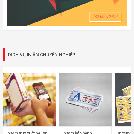
DỊCH VỤ IN ẤN CHUYÊN NGHIỆP
In tem truy xuất nguồn
In tem bảo hành
In tem v