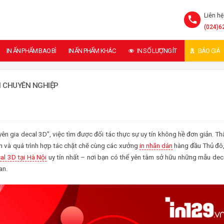
Liên hệ
(024)6
IN ẤN PHẨM BAO BÌ
IN ẤN PHẨM KHÁC
IN SỐ LƯỢNG ÍT
BÁO GIÁ
I CHUYÊN NGHIỆP
ên gia decal 3D”, việc tìm được đối tác thực sự uy tín không hề đơn giản. Th
ấn và quá trình hợp tác chặt chẽ cùng các xưởng
in nhãn dán
hàng đầu Thủ đô,
al 3D tại Hà Nội
uy tín nhất – nơi bạn có thể yên tâm sở hữu những mẫu dec
an.