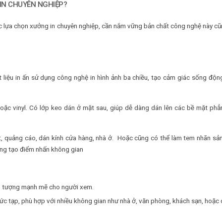
 IN CHUYÊN NGHIỆP?
iệc lựa chọn xưởng in chuyên nghiệp, cần nắm vững bản chất công nghệ này c
ật liệu in ấn sử dụng công nghệ in hình ảnh ba chiều, tạo cảm giác sống độn
oặc vinyl. Có lớp keo dán ở mặt sau, giúp dễ dàng dán lên các bề mặt ph
hất, quảng cáo, dán kính cửa hàng, nhà ở. Hoặc cũng có thể làm tem nhãn s
ăng tạo điểm nhấn không gian
ấn tượng mạnh mẽ cho người xem.
ức tạp, phù hợp với nhiều không gian như nhà ở, văn phòng, khách sạn, hoặc 