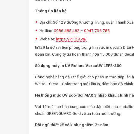
Thông tin liên hệ
:
Địa chỉ: Số 129 đường Khương Trung, quận Thanh Xuâ
Hotline:
0986.485.482
–
0947.736.786
Website:
https://in129.vn/
In129 là đơn vị tiên phong trong lĩnh vực in decal 3D t
đoàn lớn. Công ty đã hoàn thành hơn 15.000 dự án decal 
Sử dụng máy in UV Roland VersaUV LEF2-300
Công nghệ hàng đầu thế giới cho phép in trực tiếp lên 
White + Clear + Color trong một lần in, đảm bảo độ chính 
Hệ thống mực UV Eco-Sol MAX 3 nhập khẩu chính hã
Với 12 màu cơ bản cùng các màu đặc biệt như metallic 
chuẩn GREENGUARD Gold về an toàn môi trường.
Đội ngũ thiết kế có kinh nghiệm 7+ năm