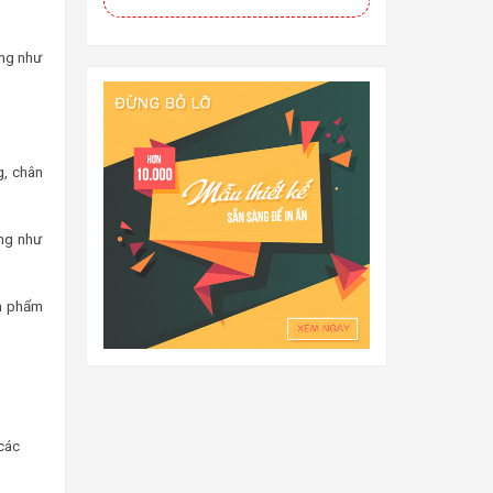
ũng như
g, chân
ẳng như
ản phẩm
các