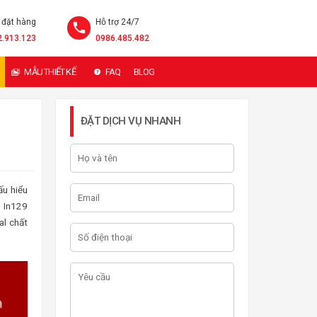
 đặt hàng
Hỗ trợ 24/7
2.913.123
0986.485.482
MẪU THIẾT KẾ
FAQ
BLOG
ĐẶT DỊCH VỤ NHANH
ấu hiểu
 In129
al chất