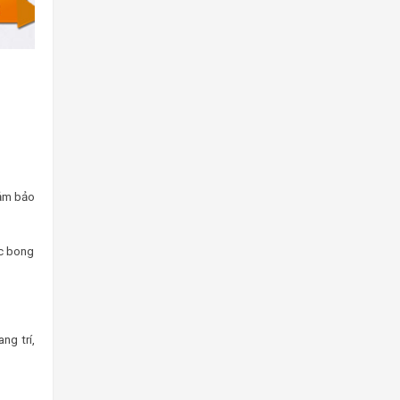
ảm bảo
ặc bong
ng trí,