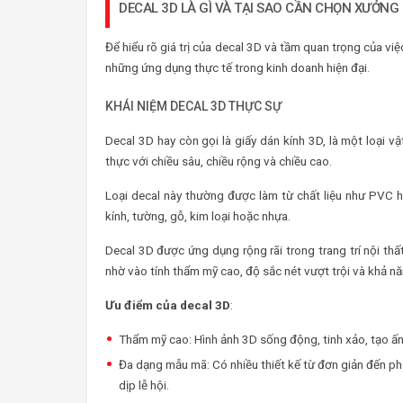
DECAL 3D LÀ GÌ VÀ TẠI SAO CẦN CHỌN XƯỞNG
Để hiểu rõ giá trị của decal 3D và tầm quan trọng của v
những ứng dụng thực tế trong kinh doanh hiện đại.
KHÁI NIỆM DECAL 3D THỰC SỰ
Decal 3D hay còn gọi là giấy dán kính 3D, là một loại v
thực với chiều sâu, chiều rộng và chiều cao.
Loại decal này thường được làm từ chất liệu như PVC h
kính, tường, gỗ, kim loại hoặc nhựa.
Decal 3D được ứng dụng rộng rãi trong trang trí nội t
nhờ vào tính thẩm mỹ cao, độ sắc nét vượt trội và khả n
Ưu điểm của decal 3D
:
Thẩm mỹ cao: Hình ảnh 3D sống động, tinh xảo, tạo 
Đa dạng mẫu mã: Có nhiều thiết kế từ đơn giản đến ph
dịp lễ hội.