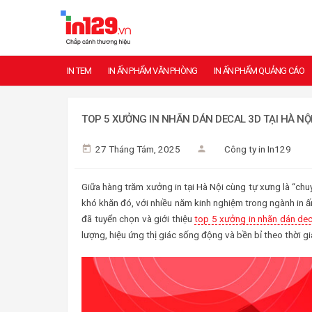
IN TEM
IN ẤN PHẨM VĂN PHÒNG
IN ẤN PHẨM QUẢNG CÁO
TOP 5 XƯỞNG IN NHÃN DÁN DECAL 3D TẠI HÀ NỘ
27 Tháng Tám, 2025
Công ty in In129
Giữa hàng trăm xưởng in tại Hà Nội cùng tự xưng là “chuy
khó khăn đó, với nhiều năm kinh nghiệm trong ngành in 
đã tuyển chọn và giới thiệu
top 5 xưởng in nhãn dán dec
lượng, hiệu ứng thị giác sống động và bền bỉ theo thời gi