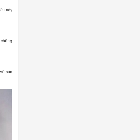
iều này
, chống
 về sản