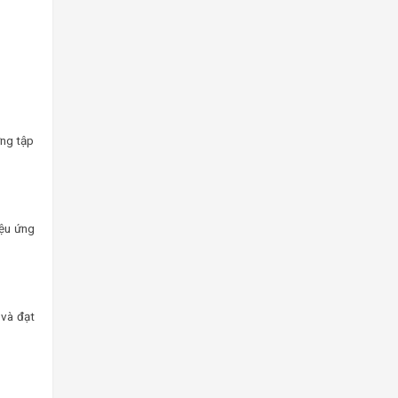
ững tập
iệu ứng
 và đạt