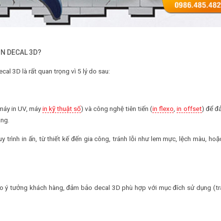
IN DECAL 3D?
al 3D là rất quan trọng vì 5 lý do sau:
máy in UV, máy
in kỹ thuật số
) và công nghệ tiên tiến (
in flexo
,
in offset
) để đ
àng.
y trình in ấn, từ thiết kế đến gia công, tránh lỗi như lem mực, lệch màu, ho
o ý tưởng khách hàng, đảm bảo decal 3D phù hợp với mục đích sử dụng (tra