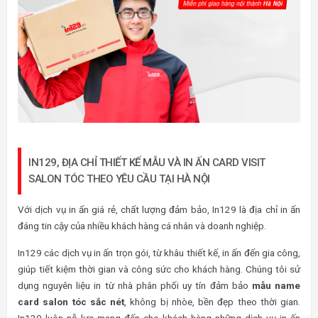
IN129, ĐỊA CHỈ THIẾT KẾ MẪU VÀ IN ẤN CARD VISIT
SALON TÓC THEO YÊU CẦU TẠI HÀ NỘI
Với dịch vụ in ấn giá rẻ, chất lượng đảm bảo, In129 là địa chỉ in ấn
đáng tin cậy của nhiều khách hàng cá nhân và doanh nghiệp.
In129 các dịch vụ in ấn trọn gói, từ khâu thiết kế, in ấn đến gia công,
giúp tiết kiệm thời gian và công sức cho khách hàng. Chúng tôi sử
dụng nguyên liệu in từ nhà phân phối uy tín đảm bảo
mẫu name
card salon tóc sắc nét
, không bị nhòe, bền đẹp theo thời gian.