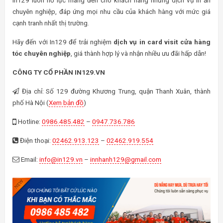
In129 luôn nỗ lực mang đến cho khách hàng những dịch vụ in ấn
chuyên nghiệp, đáp ứng mọi nhu cầu của khách hàng với mức giá
cạnh tranh nhất thị trường.
Hãy đến với In129 để trải nghiệm
dịch vụ in card visit cửa hàng
tóc chuyên nghiệp
, giá thành hợp lý và nhận nhiều ưu đãi hấp dẫn!
CÔNG TY CỔ PHẦN IN129.VN
Địa chỉ: Số 129 đường Khương Trung, quận Thanh Xuân, thành
phố Hà Nội (
Xem bản đồ
)
Hotline:
0986.485.482
–
0947.736.786
Điện thoại:
02462.913.123
–
02462.919.554
Email:
info@in129.vn
–
innhanh129@gmail.com