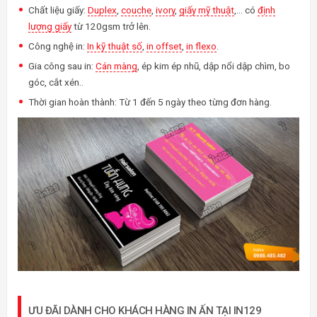
Chất liệu giấy:
Duplex
,
couche
,
ivory
,
giấy mỹ thuật
,… có
định
lượng giấy
từ 120gsm trở lên.
Công nghệ in:
In kỹ thuật số
,
in offset
,
in flexo
.
Gia công sau in:
Cán màng
, ép kim ép nhũ, dập nổi dập chìm, bo
góc, cắt xén..
Thời gian hoàn thành: Từ 1 đến 5 ngày theo từng đơn hàng.
ƯU ĐÃI DÀNH CHO KHÁCH HÀNG IN ẤN TẠI IN129