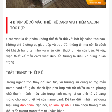
4 BÍ KÍP ĐỂ CÓ MẪU THIẾT KẾ CARD VISIT TIỆM SALON
TÓC ĐẸP
Card visit là ấn phẩm không thể thiếu đối với bất kỳ salon tóc nào.
Không chỉ là công cụ giao tiếp và trao đổi thông tin mà còn là cách
để khách hàng ghi nhớ và nhận diện thương hiệu của bạn. Vì vậy,
việc thiết kế mẫu card visit đẹp, ấn tượng là điều vô cùng quan
trọng
“BẮT TREND” THIẾT KẾ
Trong ngành tóc thay đổi liên tục, xu hướng sử dụng những mẫu
name card tối giản, thanh lịch phù hợp với rất nhiều salon. phông
chữ thanh mảnh, màu sắc trung tính mang lại sự tinh tế và sang
trọng cho mọi thiết kế của name card. Để tạo điểm nhấn, sử dụng
hiệu ứng
dập chìm
, dập nổi,
ép kim
,
ép nhũ
là lựa chọn thông minh
để lại ấn tượng trong tâm trí khách hàng.