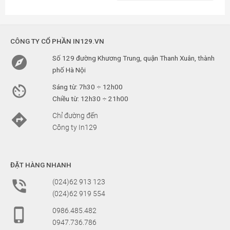
CÔNG TY CỔ PHẦN IN129.VN

Số 129 đường Khương Trung, quận Thanh Xuân, thành
phố Hà Nội

Sáng từ: 7h30 ÷ 12h00
Chiều từ: 12h30 ÷ 21h00

Chỉ đường đến
Công ty In129
ĐẶT HÀNG NHANH

(024)62 913 123
(024)62 919 554

0986.485.482
0947.736.786