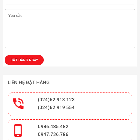
LIÊN HỆ ĐẶT HÀNG

(024)62 913 123
(024)62 919 554

0986.485.482
0947.736.786