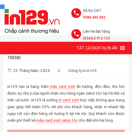
Hỗ trợ 24/7
0986.485.482
Liên hệ đặt hàng
(024)62.913.123
TẤT CẢ DỊCH VỤ IN ẤN
MẪU CARD VISIT SALON TÓC SANG TRỌNG, THIẾT KẾ THEO
TREND
22 Tháng Năm, 2024
Công ty in In129
In129 tạo ra hàng trăm
mẫu card visit
ấn tượng, độc đáo, thu hút
được sự chú ý của người nhận cho hàng ngàn salon tóc tại Hà Nội và
trên cả nước. In129 là xưởng
in card visit
trực tiếp không qua trung
gian giúp tiết kiệm 30% chi phí cho khách hàng, nhận in nhanh lấy
ngay với các đơn hàng số lượng ít tại Hà nội. Quý khách còn được
miễn phí thiết kế
mẫu card visit salon tóc
cho đến khi hài lòng.