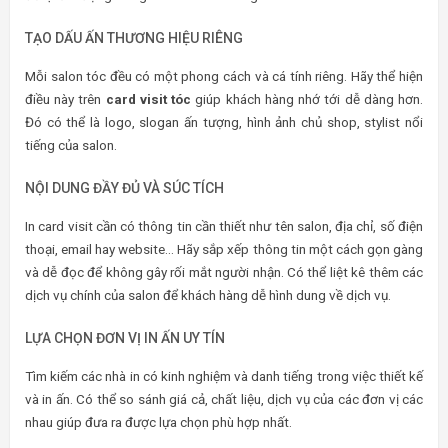
TẠO DẤU ẤN THƯƠNG HIỆU RIÊNG
Mỗi salon tóc đều có một phong cách và cá tính riêng. Hãy thể hiện
điều này trên
card visit tóc
giúp khách hàng nhớ tới dễ dàng hơn.
Đó có thể là logo, slogan ấn tượng, hình ảnh chủ shop, stylist nổi
tiếng của salon.
NỘI DUNG ĐẦY ĐỦ VÀ SÚC TÍCH
In card visit cần có thông tin cần thiết như tên salon, địa chỉ, số điện
thoại, email hay website… Hãy sắp xếp thông tin một cách gọn gàng
và dễ đọc để không gây rối mắt người nhận. Có thể liệt kê thêm các
dịch vụ chính của salon để khách hàng dễ hình dung về dịch vụ.
LỰA CHỌN ĐƠN VỊ IN ẤN UY TÍN
Tìm kiếm các nhà in có kinh nghiệm và danh tiếng trong việc thiết kế
và in ấn. Có thể so sánh giá cả, chất liệu, dịch vụ của các đơn vị các
nhau giúp đưa ra được lựa chọn phù hợp nhất.