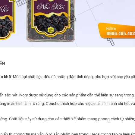
IẾN
ho khô
. Mỗi loại chất liệu đều có những đặc tính riêng, phù hợp với các yêu c
 ấn sắc nét. Ivory được sử dụng cho các sản phẩm cần thể hiện sự sang trọng.
ng in ấn hình ảnh rõ ràng. Couche thích hợp cho việc in ấn hình ảnh chi tiết v
trường. Chất liệu này sử dụng cho các thiết kế phẩm mang phong cách tự nhiên,
p hiển thị thông tin mà vẫn lộ rõ sản phẩm bên trong. Decal trong tạo ra hiệu ứ