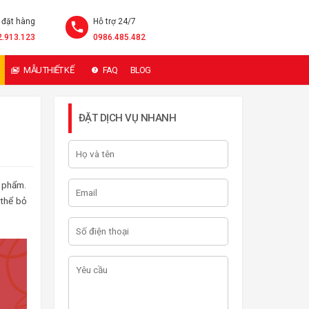
 đặt hàng
Hỗ trợ 24/7
2.913.123
0986.485.482
MẪU THIẾT KẾ
FAQ
BLOG
ĐẶT DỊCH VỤ NHANH
c phẩm.
thể bỏ