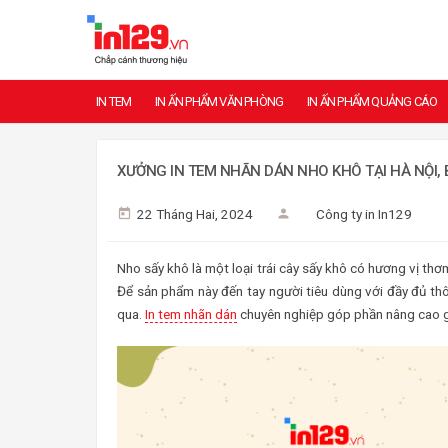
IN TEM
IN ẤN PHẨM VĂN PHÒNG
IN ẤN PHẨM QUẢNG CÁO
XƯỞNG IN TEM NHÃN DÁN NHO KHÔ TẠI HÀ NỘI, 
22 Tháng Hai, 2024
Công ty in In129
Nho sấy khô là một loại trái cây sấy khô có hương vị t
Để sản phẩm này đến tay người tiêu dùng với đầy đủ th
qua.
In tem nhãn dán
chuyên nghiệp góp phần nâng cao gi