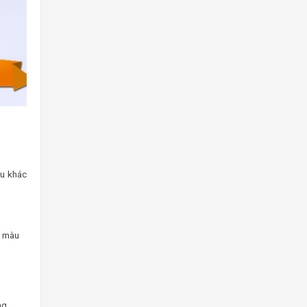
ầu khác
à màu
ng