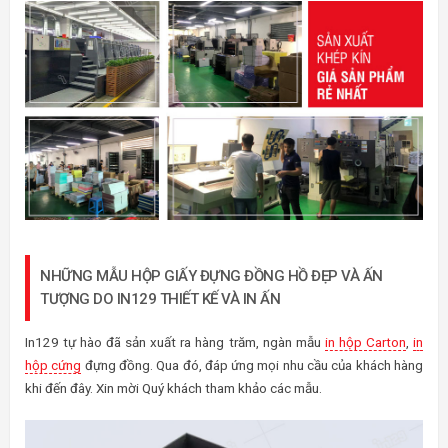
NHỮNG MẪU HỘP GIẤY ĐỰNG ĐỒNG HỒ ĐẸP VÀ ẤN
TƯỢNG DO IN129 THIẾT KẾ VÀ IN ẤN
In129 tự hào đã sản xuất ra hàng trăm, ngàn mẫu
in hộp Carton
,
in
hộp cứng
đựng đồng. Qua đó, đáp ứng mọi nhu cầu của khách hàng
khi đến đây. Xin mời Quý khách tham khảo các mẫu.