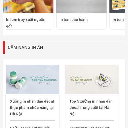
In tem truy xuất nguồn
In tem bảo hành
In tem v
gốc
CẨM NANG IN ẤN
Xưởng in nhãn dán decal
Top 5 xưởng in nhãn dán
thực phẩm chức năng tại
decal trong suốt tại Hà
Hà Nội
Nội
Nhiều doanh nghiệp sản
Thị trường Hà Nội có rất