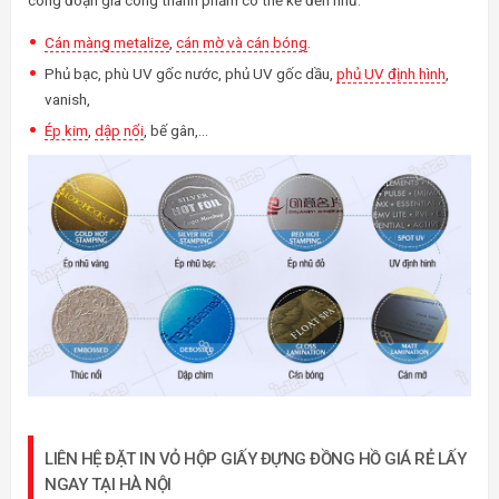
Cán màng metalize
,
cán mờ và cán bóng
.
Phủ bạc, phù UV gốc nước, phủ UV gốc dầu,
phủ UV định hình
,
vanish,
Ép kim
,
dập nổi
, bế gân,…
LIÊN HỆ ĐẶT IN VỎ HỘP GIẤY ĐỰNG ĐỒNG HỒ GIÁ RẺ LẤY
NGAY TẠI HÀ NỘI