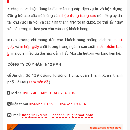
Xưởng In129 hiện đang là địa chỉ cung cấp dịch vụ
in vỏ hộp đựng
đồng hồ
cao cấp nói riêng và
in hộp đựng trang sức
nổi tiếng uy tín,
tại khu vực Hà Nội và các tỉnh thành trên toàn quốc, có thể lấy ngay
với số lượng ít theo yêu cầu của Quý khách hàng.
In129 không chỉ mang đến cho khách hàng những dịch vụ
in túi
giấy
và
in hộp giấy
chất lượng trong ngành sản xuất
in ấn phẩm bao
bì
mà còn nhiều ưu đãi hấp dẫn nhất. Mọi chi tiết xin vui lòng liên hệ:
CÔNG TY CỔ PHẦN IN129.VN
Địa chỉ: Số 129 đường Khương Trung, quận Thanh Xuân, thành
phố Hà Nội (
Xem bản đồ
)
Hotline:
0986.485.482
–
0947.736.786
Điện thoại:
02462.913.123
–
02462.919.554
Email:
info@in129.vn
–
innhanh129@gmail.com