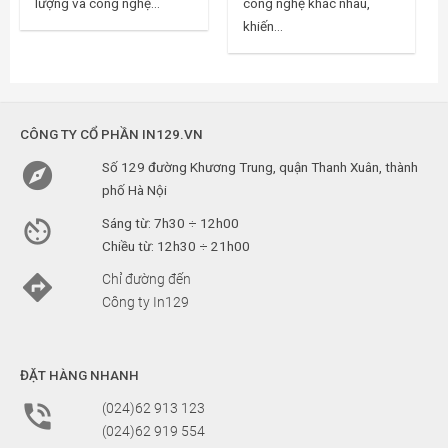
lượng và công nghệ...
công nghệ khác nhau,
khiến...
CÔNG TY CỔ PHẦN IN129.VN

Số 129 đường Khương Trung, quận Thanh Xuân, thành
phố Hà Nội

Sáng từ: 7h30 ÷ 12h00
Chiều từ: 12h30 ÷ 21h00

Chỉ đường đến
Công ty In129
ĐẶT HÀNG NHANH

(024)62 913 123
(024)62 919 554