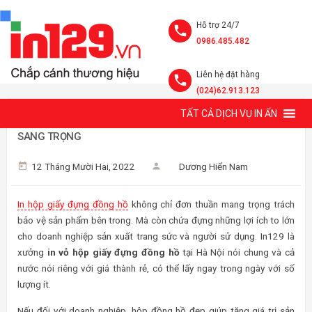
Hỗ trợ 24/7
0986.485.482
Liên hệ đặt hàng
(024)62.913.123
TẤT CẢ DỊCH VỤ IN ẤN
IN HỘP GIẤY ĐỰNG ĐỒNG HỒ THEO YÊU CẦU, 25+ MẪU
SANG TRỌNG
12 Tháng Mười Hai, 2022
Dương Hiển Nam
In hộp giấy đựng đồng hồ
không chỉ đơn thuần mang trọng trách
bảo vệ sản phẩm bên trong. Mà còn chứa đựng những lợi ích to lớn
cho doanh nghiệp sản xuất trang sức và người sử dụng. In129 là
xưởng
in vỏ hộp giấy đựng đồng hồ
tại Hà Nội nói chung và cả
nước nói riêng với giá thành rẻ, có thể lấy ngay trong ngày với số
lượng ít.
Nếu đối với doanh nghiệp, hộp đồng hồ đẹp giúp tăng giá trị sản