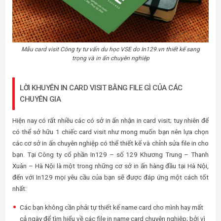
Mẫu card visit Công ty tư vấn du học VSE do In129.vn thiết kế sang
trọng và in ấn chuyên nghiệp
LỜI KHUYÊN IN CARD VISIT BẰNG FILE GÌ CỦA CÁC
CHUYÊN GIA
Hiện nay có rất nhiều các có sở in ấn nhận in card visit; tuy nhiên để
có thể sở hữu 1 chiếc card visit như mong muốn bạn nên lựa chọn
các cơ sở in ấn chuyên nghiệp có thể thiết kế và chỉnh sửa file in cho
bạn. Tại Công ty cổ phần In129 – số 129 Khương Trung – Thanh
Xuân – Hà Nội là một trong những cơ sở in ấn hàng đầu tại Hà Nội,
đến với In129 mọi yêu cầu của bạn sẽ được đáp ứng một cách tốt
nhất:
Các bạn không cần phải tự thiết kế name card cho mình hay mất
cả ngày để tìm hiểu về các file in name card chuyên nghiệp; bởi vì