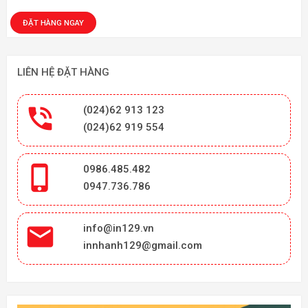
LIÊN HỆ ĐẶT HÀNG

(024)62 913 123
(024)62 919 554

0986.485.482
0947.736.786

info@in129.vn
innhanh129@gmail.com