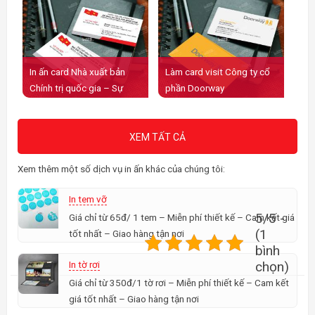
In ấn card Nhà xuất bản
Làm card visit Công ty cổ
Chính trị quốc gia – Sự
phần Doorway
thật
XEM TẤT CẢ
Xem thêm một số dịch vụ in ấn khác của chúng tôi:
In tem vỡ
5/5 -
Giá chỉ từ 65đ/ 1 tem – Miễn phí thiết kế – Cam kết giá
(1
tốt nhất – Giao hàng tận nơi
bình
In tờ rơi
chọn)
Giá chỉ từ 350đ/1 tờ rơi – Miễn phí thiết kế – Cam kết
giá tốt nhất – Giao hàng tận nơi