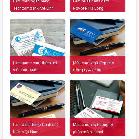
Làm card ngân hàng
Làm bussiness card
Techcombank Mê Linh
Novotel Hạ Long
Làm name card thẩm mỹ
Mẫu card visit đẹp cho
viện Bảo Xuân
Công ty Á Châu
Làm danh thiếp Cảnh sát
Mẫu card visit công ty
biển Việt Nam
phần mềm Hanel