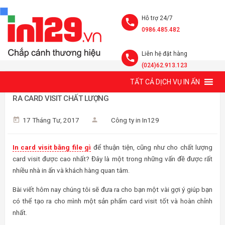
Hỗ trợ 24/7
0986.485.482
Liên hệ đặt hàng
(024)62.913.123
TẤT CẢ DỊCH VỤ IN ẤN
IN CARD VISIT BẰNG FILE GÌ ĐỂ THUẬN TIỆN IN ẤN VÀ CHO
RA CARD VISIT CHẤT LƯỢNG
17 Tháng Tư, 2017
Công ty in In129
In card visit bằng file gì
để thuận tiện, cũng như cho chất lượng
card visit được cao nhất? Đây là một trong những vấn đề được rất
nhiều nhà in ấn và khách hàng quan tâm.
Bài viết hôm nay chúng tôi sẽ đưa ra cho bạn một vài gợi ý giúp bạn
có thể tạo ra cho mình một sản phẩm card visit tốt và hoàn chỉnh
nhất.