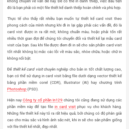
không chuyên về vấn đề này. Để có thể in danh thiếp, việc đầu tiện
đó là bạn phải có một file thiết kế danh thiếp hoàn chỉnh và phù hợp.
Thực tế cho thấy rất nhiều bạn muốn tự thiết kế card visit theo
phong cách của mình nhưng khi đi in lại gặp phải các vấn đề, đó là
card vist được in ra rất mờ, không chuẩn màu; hoặc phải tốn rất
nhiều thời gian đợi để chúng tôi chuyển đổi và thiết kế lại mẫu card
visit của bạn. Sau khi file được đem đi in sẽ cho sản phẩm card visit
tốt nhất không bị mắc các lỗi về màu sắc, nhòe chữa; hoặc chữ in
không nổi bật.
Để
thiết kế card visit
chuyên nghiệp cho bản in tốt chất lượng cao,
bạn có thể sử dụng in card visit bằng file dưới dạng vector thiết kế
bằng phần mềm corel (CDR), Illustrator (AI) hay chương trình
Photoshop
(PSD).
Hiện nay
Công ty cổ phần In129
chúng tôi cũng đang sử dụng các
phần mềm này để tạo file
in card visit
phục vụ cho khách hàng.
Những file thiết kế này tỏ ra rất hiệu quả; bởi chúng có độ phân giải
cao cho màu sắc và hình ảnh sắc nét, khi in sẽ cho sản phẩm giống
với file thiết kế nhất, đẹp nhất.