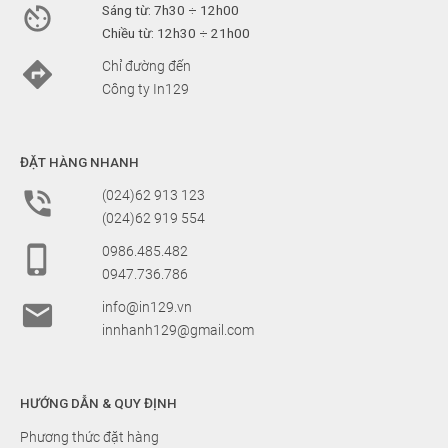

Sáng từ: 7h30 ÷ 12h00
Chiều từ: 12h30 ÷ 21h00

Chỉ đường đến
Công ty In129
ĐẶT HÀNG NHANH

(024)62 913 123
(024)62 919 554

0986.485.482
0947.736.786

info@in129.vn
innhanh129@gmail.com
HƯỚNG DẪN & QUY ĐỊNH
Phương thức đặt hàng