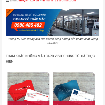
Email:
info@in129.vn
–
innhanh129@gmail.com
Chúng tôi luôn mang đến cho khách hàng những sản phẩm chất lượng
cao nhất
THAM KHẢO NHỮNG MẪU CARD VISIT CHÚNG TÔI ĐÃ THỰC
HIỆN