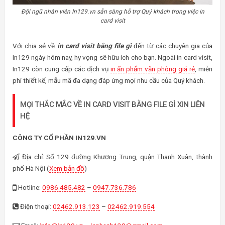
Đội ngũ nhân viên In129.vn sẵn sàng hỗ trợ Quý khách trong việc in
card visit
Với chia sẻ về
in card visit bằng file gì
đến từ các chuyên gia của
In129 ngày hôm nay, hy vọng sẽ hữu ích cho bạn. Ngoài in card visit,
In129 còn cung cấp các dịch vụ
in ấn phẩm văn phòng giá rẻ
, miễn
phí thiết kế, mẫu mã đa dạng đáp ứng mọi nhu cầu của Quý khách.
MỌI THẮC MẮC VỀ IN CARD VISIT BẰNG FILE GÌ XIN LIÊN
HỆ
CÔNG TY CỔ PHẦN IN129.VN
Địa chỉ: Số 129 đường Khương Trung, quận Thanh Xuân, thành
phố Hà Nội (
Xem bản đồ
)
Hotline:
0986.485.482
–
0947.736.786
Điện thoại:
02462.913.123
–
02462.919.554