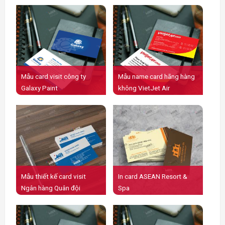
Mẫu card visit công ty
Mẫu name card hãng hàng
Galaxy Paint
không VietJet Air
Mẫu thiết kế card visit
In card ASEAN Resort &
Ngân hàng Quân đội
Spa