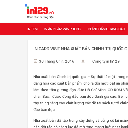
IN TEM
IN ẤN PHẨM VĂN PHÒNG
IN ẤN PHẨM QUẢNG CÁO
IN CARD VISIT NHÀ XUẤT BẢN CHÍNH TRỊ QUỐC GI
30 Tháng Chín, 2016
Công ty in In129
Nhà xuất bản Chính trị quốc gia – Sự thật là một trong
dạng hóa các xuất bản phẩm, cho ra đời một loạt ấn ph
làm theo tấm gương đạo đức Hồ Chí Minh, CD-ROM Văn
chân Bác… được đông đảo bạn đọc đánh giá cao. Bên cạnh
tập trung nâng cao chất lượng các đề tài sách tự tổ chứ
đảo bạn đọc.
Nhà xuất bản đã tập trung xây dựng và củng cố lại mạng 
các đối tác có năng lực để mở rộng mạng lưới phát hành;