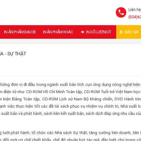
Liên hệ
(024)6
IN ẤN PHẨM BAO BÌ
IN ẤN PHẨM KHÁC
IN SỐ LƯỢNG ÍT
BÁO GIÁ
A - SỰ THẬT
 những đơn vị đi đầu trong ngành xuất bản tích cực ứng dụng công nghệ hiện
ẩm điện tử như: CD-ROM Hồ Chí Minh Toàn tập, CD-ROM Tuổi trẻ Việt Nam học
 kiện Đảng Toàn tập, CD-ROM Lịch sử Nam Bộ kháng chiến, DVD Hành trìn
 việc thực hiện tốt các đề tài sách phục vụ nhiệm vụ chính trị, Nhà xuất 
c xuất bản và phát hành, sách liên kết xuất bản, sách dịch đáp ứng nhu cầu c
lưới phát hành; tổ chức các Nhà sách Sự thật; tăng cường liên doanh, liên 
 đổi mới cơ chế chiết khấu, chế độ nhuận bút tác giả; đặc biệt chú trọng c