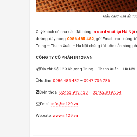
Mẫu card visit ấn tư
Quý khách có nhu cầu đặt hàng
in card visit tại Hà Nội
c
đường dây nóng
0986.485.482
, gửi Email cho chúng tô
Trung – Thanh Xuân – Hà Nội chúng tôi luôn sẵn sàng ph
CÔNG TY CỔ PHẦN IN129.VN
Địa chỉ: Số 129 Khương Trung – Thanh Xuân – Hà Nội
Hotline:
0986.485.482
–
0947.736.786
Điện thoại:
02462.913.123
–
02462.919.554
Email:
info@in129.vn
Website:
www.in129.vn