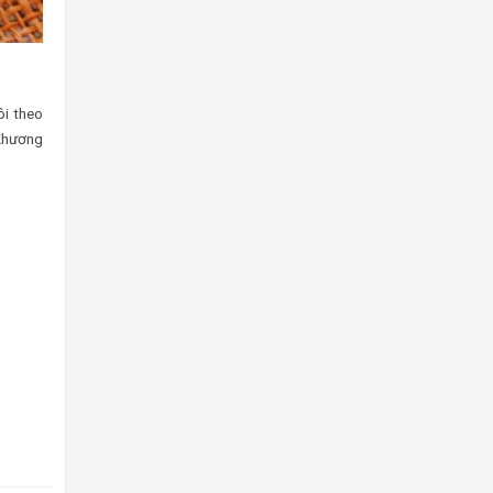
ôi theo
 Khương