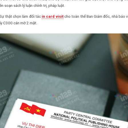
 soạn sách lý luận chính trị, pháp luật.
 Sự thật chọn làm đối tác
in card visit
cho toàn thể Ban Giám đốc, nhà báo 
iấy C300 cán mờ 2 mặt.