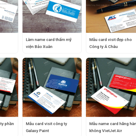
Làm name card thẩm mỹ
Mẫu card visit đẹp cho
viện Bảo Xuân
Công ty Á Châu
 ty phần
Mẫu card visit công ty
Mẫu name card hãng hà
Galaxy Paint
không VietJet Air