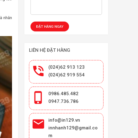
và nhân
LIÊN HỆ ĐẶT HÀNG

(024)62 913 123
(024)62 919 554

0986.485.482
0947.736.786

info@in129.vn
innhanh129@gmail.co
m