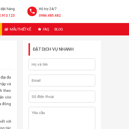
 đặt hàng
Hỗ trợ 24/7
2.913.123
0986.485.482
MẪU THIẾT KẾ
FAQ
BLOG
ĐẶT DỊCH VỤ NHANH
 đại đa
 tập và
h theo
bản còn
ủa đông
kết với
ông tác