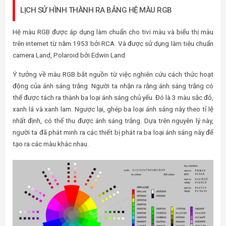
LỊCH SỬ HÌNH THÀNH RA BẢNG HỆ MÀU RGB
Hệ màu RGB được áp dụng làm chuẩn cho tivi màu và biểu thị màu
trên internet từ năm 1953 bởi RCA. Và được sử dụng làm tiêu chuẩn
camera Land, Polaroid bởi Edwin Land.
Ý tưởng về màu RGB bắt nguồn từ việc nghiên cứu cách thức hoạt
động của ánh sáng trắng. Người ta nhận ra rằng ánh sáng trắng có
thể được tách ra thành ba loại ánh sáng chủ yếu. Đó là 3 màu sắc đỏ,
xanh lá và xanh lam. Ngược lại, ghép ba loại ánh sáng này theo tỉ lệ
nhất định, có thể thu được ánh sáng trắng. Dựa trên nguyên lý này,
người ta đã phát minh ra các thiết bị phát ra ba loại ánh sáng này để
tạo ra các màu khác nhau.