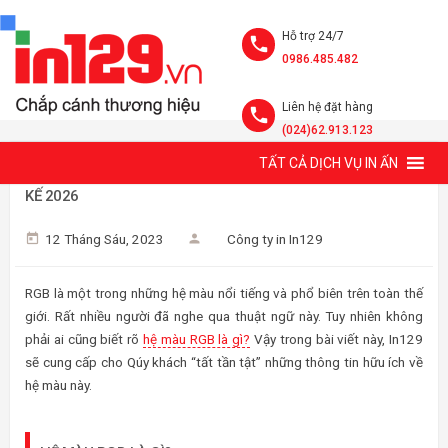
Hỗ trợ 24/7
0986.485.482
Liên hệ đặt hàng
(024)62.913.123
TẤT CẢ DỊCH VỤ IN ẤN
HỆ MÀU RGB LÀ GÌ? 5 ỨNG DỤNG MÀU RGB TRONG THIẾT
KẾ 2026
12 Tháng Sáu, 2023
Công ty in In129
RGB là một trong những hệ màu nổi tiếng và phổ biên trên toàn thế
giới. Rất nhiều người đã nghe qua thuật ngữ này. Tuy nhiên không
phải ai cũng biết rõ
hệ màu RGB là gì?
Vậy trong bài viết này, In129
sẽ cung cấp cho Qúy khách “tất tần tật” những thông tin hữu ích về
hệ màu này.