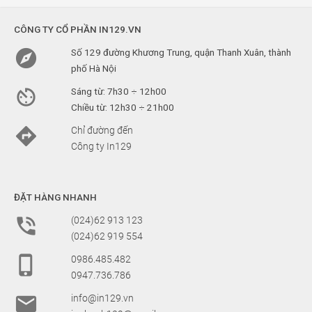
CÔNG TY CỔ PHẦN IN129.VN

Số 129 đường Khương Trung, quận Thanh Xuân, thành
phố Hà Nội

Sáng từ: 7h30 ÷ 12h00
Chiều từ: 12h30 ÷ 21h00

Chỉ đường đến
Công ty In129
ĐẶT HÀNG NHANH

(024)62 913 123
(024)62 919 554

0986.485.482
0947.736.786

info@in129.vn