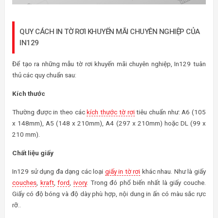
QUY CÁCH IN TỜ RƠI KHUYẾN MÃI CHUYÊN NGHIỆP CỦA
IN129
Để tạo ra những mẫu tờ rơi khuyến mãi chuyên nghiệp, In129 tuân
thủ các quy chuẩn sau:
Kích thước
Thường được in theo các
kích thước tờ rơi
tiêu chuẩn như: A6 (105
x 148mm), A5 (148 x 210mm), A4 (297 x 210mm) hoặc DL (99 x
210 mm).
Chất liệu giấy
In129 sử dụng đa dạng các loại
giấy in tờ rơi
khác nhau. Như là giấy
couches
,
kraft
,
ford
,
ivory
. Trong đó phổ biến nhất là giấy couche.
Giấy có độ bóng và độ dày phù hợp, nội dung in ấn có màu sắc rực
rỡ..