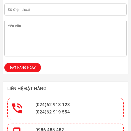
LIÊN HỆ ĐẶT HÀNG

(024)62 913 123
(024)62 919 554
0986.485.482