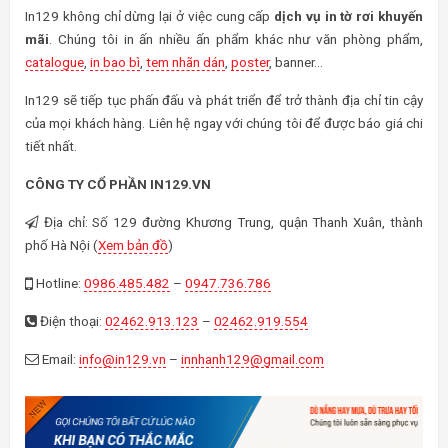
In129 không chỉ dừng lại ở việc cung cấp
dịch vụ in tờ rơi khuyến
mãi
. Chúng tôi in ấn nhiều ấn phẩm khác như văn phòng phẩm,
catalogue
,
in bao bì
,
tem nhãn dán
,
poster
, banner…
In129 sẽ tiếp tục phấn đấu và phát triển để trở thành địa chỉ tin cậy
của mọi khách hàng. Liên hệ ngay với chúng tôi để được báo giá chi
tiết nhất.
CÔNG TY CỔ PHẦN IN129.VN
Địa chỉ: Số 129 đường Khương Trung, quận Thanh Xuân, thành
phố Hà Nội (
Xem bản đồ
)
Hotline:
0986.485.482
–
0947.736.786
Điện thoại:
02462.913.123
–
02462.919.554
Email:
info@in129.vn
–
innhanh129@gmail.com