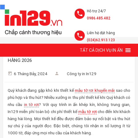
Hỗ trợ 24/7
0986.485.482
Liên hệ đặt hàng
(024)62.913.123
TẤT CẢ DỊCH VỤ IN ẤN
MẪU TỜ RƠI KHUYẾN MÃI NỔI BẬT VÀ THU HÚT KHÁCH
HÀNG 2026
6 Tháng Bảy, 2024
Công ty in In129
Quý khách đang gặp khó khi thiết kế
mẫu tờ rơi khuyến mãi
sao cho
phù hợp và thu hút? Nhiều xưởng in thu phí thiết kế khi Quý khách có
nhu cầu
in tờ rơi
? Với quy trình in ấn khép kín, không trung gian,
In129 miễn phí toàn bộ chi phí thiết kế
mẫu tờ rơi
cho đến khi khách
hàng hài lòng. Mọi thiết kế đều được đảm bảo sự nổi bật và thu hút
sự chú ý của người đọc. Đặc biệt, chúng tôi nhận in số lượng ít từ
1000 tờ, đáp ứng mọi nhu cầu của khách hàng.