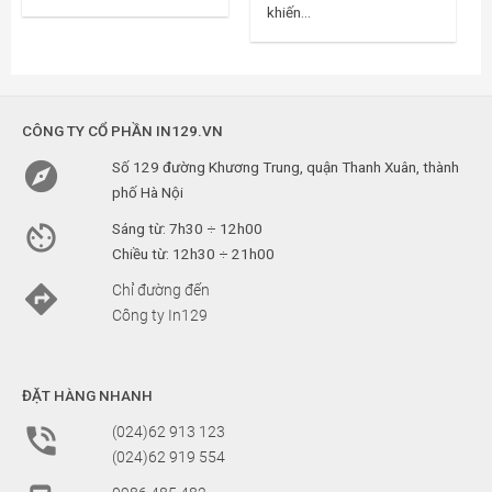
khiến...
CÔNG TY CỔ PHẦN IN129.VN

Số 129 đường Khương Trung, quận Thanh Xuân, thành
phố Hà Nội

Sáng từ: 7h30 ÷ 12h00
Chiều từ: 12h30 ÷ 21h00

Chỉ đường đến
Công ty In129
ĐẶT HÀNG NHANH

(024)62 913 123
(024)62 919 554