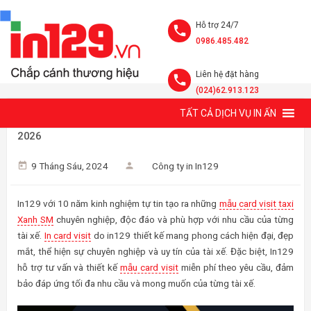
Hỗ trợ 24/7
0986.485.482
Liên hệ đặt hàng
(024)62.913.123
TẤT CẢ DỊCH VỤ IN ẤN
10 MẪU CARD VISIT TAXI XANH SM ĐẸP, CHUYÊN NGHIỆP
2026
9 Tháng Sáu, 2024
Công ty in In129
In129 với 10 năm kinh nghiệm tự tin tạo ra những
mẫu card visit taxi
Xanh SM
chuyên nghiệp, độc đáo và phù hợp với nhu cầu của từng
tài xế.
In card visit
do in129 thiết kế mang phong cách hiện đại, đẹp
mắt, thể hiện sự chuyên nghiệp và uy tín của tài xế. Đặc biệt, In129
hỗ trợ tư vấn và thiết kế
mẫu card visit
miễn phí theo yêu cầu, đảm
bảo đáp ứng tối đa nhu cầu và mong muốn của từng tài xế.