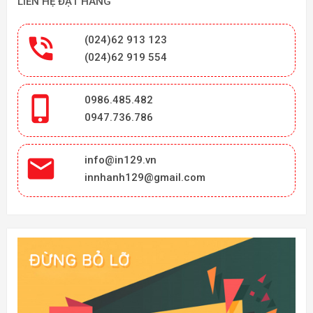
LIÊN HỆ ĐẶT HÀNG

(024)62 913 123
(024)62 919 554

0986.485.482
0947.736.786

info@in129.vn
innhanh129@gmail.com