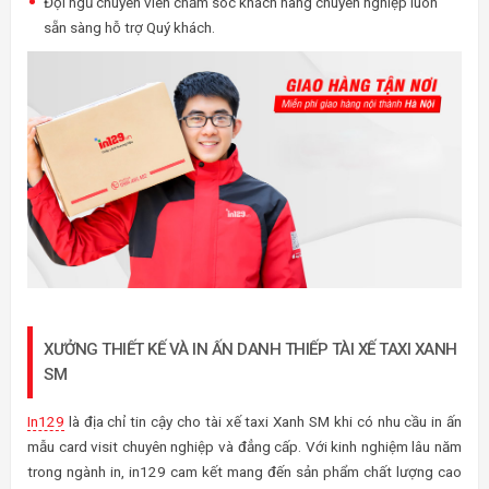
Đội ngũ chuyên viên chăm sóc khách hàng chuyên nghiệp luôn
sẵn sàng hỗ trợ Quý khách.
XƯỞNG THIẾT KẾ VÀ IN ẤN DANH THIẾP TÀI XẾ TAXI XANH
SM
In129
là địa chỉ tin cậy cho tài xế taxi Xanh SM khi có nhu cầu in ấn
mẫu card visit chuyên nghiệp và đẳng cấp. Với kinh nghiệm lâu năm
trong ngành in, in129 cam kết mang đến sản phẩm chất lượng cao