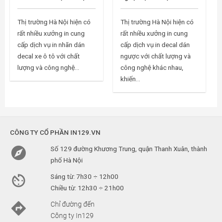
Thị trường Hà Nội hiện có
Thị trường Hà Nội hiện có
rất nhiều xưởng in cung
rất nhiều xưởng in cung
cấp dịch vụ in nhãn dán
cấp dịch vụ in decal dán
decal xe ô tô với chất
ngược với chất lượng và
lượng và công nghệ...
công nghệ khác nhau,
khiến...
CÔNG TY CỔ PHẦN IN129.VN

Số 129 đường Khương Trung, quận Thanh Xuân, thành
phố Hà Nội

Sáng từ: 7h30 ÷ 12h00
Chiều từ: 12h30 ÷ 21h00

Chỉ đường đến
Công ty In129