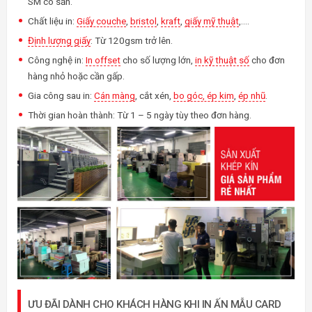
SM có sẵn.
Chất liệu in:
Giấy couche
,
bristol
,
kraft
,
giấy mỹ thuật
,….
Định lượng giấy
: Từ 120gsm trở lên.
Công nghệ in:
In offset
cho số lượng lớn,
in kỹ thuật số
cho đơn
hàng nhỏ hoặc cần gấp.
Gia công sau in:
Cán màng
, cắt xén,
bo góc, ép kim
,
ép nhũ
.
Thời gian hoàn thành: Từ 1 – 5 ngày tùy theo đơn hàng.
ƯU ĐÃI DÀNH CHO KHÁCH HÀNG KHI IN ẤN MẪU CARD