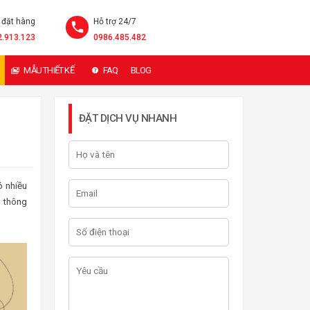
 đặt hàng
Hỗ trợ 24/7
2.913.123
0986.485.482
MẪU THIẾT KẾ
FAQ
BLOG
ĐẶT DỊCH VỤ NHANH
ó nhiều
 thông