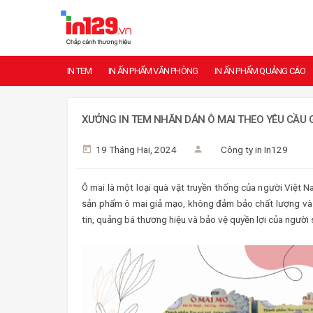
IN TEM
IN ẤN PHẨM VĂN PHÒNG
IN ẤN PHẨM QUẢNG CÁO
XƯỞNG IN TEM NHÃN DÁN Ô MAI THEO YÊU CẦU GI
19 Tháng Hai, 2024
Công ty in In129
Ô mai là một loại quà vặt truyền thống của người Việt Na
sản phẩm ô mai giả mạo, không đảm bảo chất lượng và 
tin, quảng bá thương hiệu và bảo vệ quyền lợi của người 