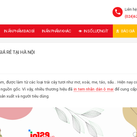
Liên hệ
(024)6
IN ẤN PHẨM BAO BÌ
IN ẤN PHẨM KHÁC
IN SỐ LƯỢNG ÍT
BÁO GIÁ
Á RẺ TẠI HÀ NỘI
m, được làm từ các loại trái cây tươi như mơ, xoài, me, táo, sấu… Hiện nay c
nguồn gốc. Vì vậy, nhiều thương hiệu đã
in tem nhãn dán ô mai
để cung cấp
sản xuất và người tiêu dùng.