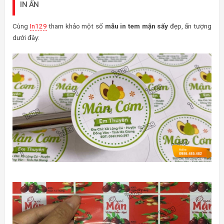
IN ẤN
Cùng
In129
tham khảo một số
mẫu in tem mận sấy
đẹp, ấn tượng
dưới đây: