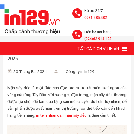
Hỗ trợ 24/7
0986.485.482
Liên hệ đặt hàng
(024)62.913.123
TẤT CẢ DỊCH VỤ IN ẤN
IN TEM NHÃN DÁN MẬN SẤY DẺO GIÁ RẺ TẠI HÀ NỘI, MẪU
2026
20 Tháng Ba, 2024
Công ty in In129
Mận sấy dẻo là một đặc sản độc tạo ra từ trái mận tươi ngon của
vùng núi rừng Tây Bắc. Với hương vị đặc trưng, mận sấy dẻo thường
được lựa chọn để làm quà tặng sau mỗi chuyến du lịch. Tuy nhiên, để
sản phẩm được xuất hiện trên thị trường, có thể tiếp cận đến khách
hàng tiềm năng,
in tem nhãn dán mận sấy dẻo
là điều cần thiết.