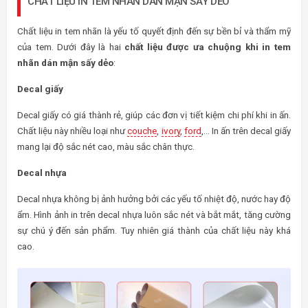
CHẤT LIỆU IN TEM NHÃN DÁN MẬN SẤY DẺO
Chất liệu in tem nhãn là yếu tố quyết định đến sự bền bỉ và thẩm mỹ
của tem. Dưới đây là hai
chất liệu được ưa chuộng khi in tem
nhãn dán mận sấy dẻo
:
Decal giấy
Decal giấy có giá thành rẻ, giúp các đơn vị tiết kiệm chi phí khi in ấn.
Chất liệu này nhiều loại như
couche
,
ivory
,
ford
,… In ấn trên decal giấy
mang lại độ sắc nét cao, màu sắc chân thực.
Decal nhựa
Decal nhựa không bị ảnh hưởng bởi các yếu tố nhiệt độ, nước hay độ
ẩm. Hình ảnh in trên decal nhựa luôn sắc nét và bắt mắt, tăng cường
sự chú ý đến sản phẩm. Tuy nhiên giá thành của chất liệu này khá
cao.