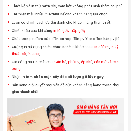
Thiết kế và in thử miễn phí, cam kết không phát sinh thêm chi phí.
Thư viện mẫu nhiều file thiết kế cho khách hàng lựa chọn.
Luôn có chính sách ưu đãi dành cho khách hàng thân thiết.
Chiết khấu cao khi cùng
in túi giấy
,
hộp giấy
,…
Chất lượng in đảm bảo, đền bù hợp đồng với các đơn hàng vị lỗi.
Xưởng in sử dụng nhiều công nghệ in khác nhau:
in offset
,
in kỹ
thuật số
,
in laser
,…
Gia công sau in chỉn chu:
Cấn bế
,
phủ uv
,
ép nhũ
,
cán mờ và cán
bóng
,…
Nhận
in tem nhãn mận sấy dẻo số lượng ít lấy ngay
.
Sẵn sàng giải quyết mọi vấn đề của khách hàng hàng trong thời
gian nhanh nhất.