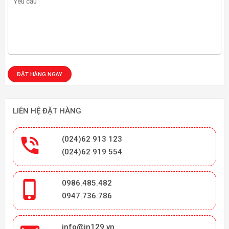
LIÊN HỆ ĐẶT HÀNG

(024)62 913 123
(024)62 919 554

0986.485.482
0947.736.786
info@in129.vn