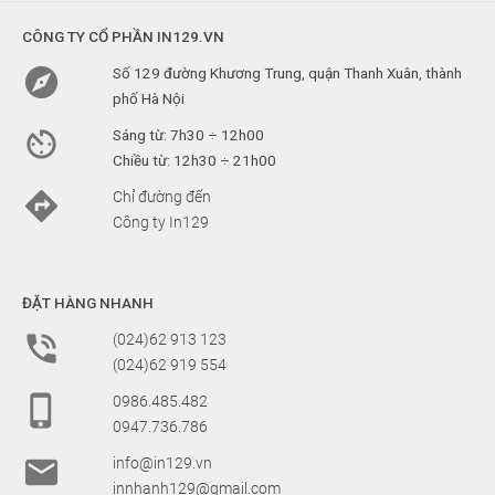
CÔNG TY CỔ PHẦN IN129.VN

Số 129 đường Khương Trung, quận Thanh Xuân, thành
phố Hà Nội

Sáng từ: 7h30 ÷ 12h00
Chiều từ: 12h30 ÷ 21h00

Chỉ đường đến
Công ty In129
ĐẶT HÀNG NHANH

(024)62 913 123
(024)62 919 554

0986.485.482
0947.736.786

info@in129.vn
innhanh129@gmail.com