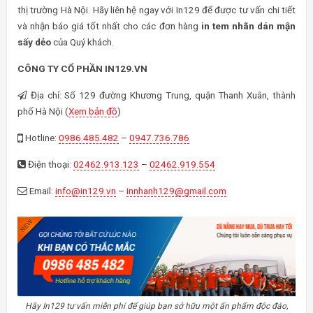
thị trường Hà Nội. Hãy liên hệ ngay với In129 để được tư vấn chi tiết
và nhận báo giá tốt nhất cho các đơn hàng
in tem nhãn dán mận
sấy dẻo
của Quý khách.
CÔNG TY CỔ PHẦN IN129.VN
Địa chỉ: Số 129 đường Khương Trung, quận Thanh Xuân, thành
phố Hà Nội (
Xem bản đồ
)
Hotline:
0986.485.482
–
0947.736.786
Điện thoại:
02462.913.123
–
02462.919.554
Email:
info@in129.vn
–
innhanh129@gmail.com
Hãy In129 tư vấn miễn phí để giúp bạn sở hữu một ấn phẩm độc đáo,