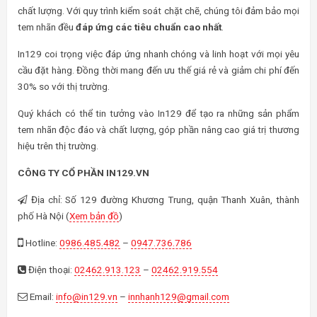
chất lượng. Với quy trình kiểm soát chặt chẽ, chúng tôi đảm bảo mọi
tem nhãn đều
đáp ứng các tiêu chuẩn cao nhất
.
In129 coi trọng việc đáp ứng nhanh chóng và linh hoạt với mọi yêu
cầu đặt hàng. Đồng thời mang đến ưu thế giá rẻ và giảm chi phí đến
30% so với thị trường.
Quý khách có thể tin tưởng vào In129 để tạo ra những sản phẩm
tem nhãn độc đáo và chất lượng, góp phần nâng cao giá trị thương
hiệu trên thị trường.
CÔNG TY CỔ PHẦN IN129.VN
Địa chỉ: Số 129 đường Khương Trung, quận Thanh Xuân, thành
phố Hà Nội (
Xem bản đồ
)
Hotline:
0986.485.482
–
0947.736.786
Điện thoại:
02462.913.123
–
02462.919.554
Email:
info@in129.vn
–
innhanh129@gmail.com