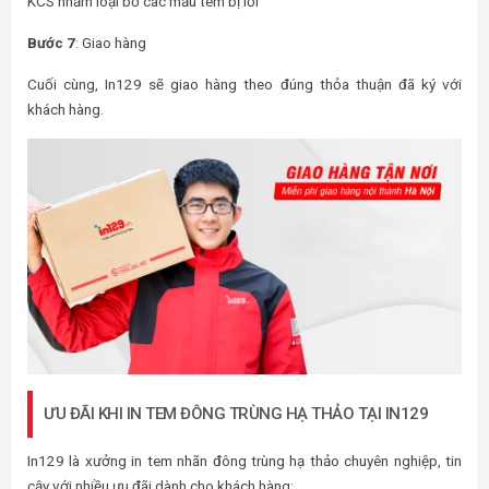
KCS nhằm loại bỏ các mẫu tem bị lỗi
Bước 7
: Giao hàng
Cuối cùng, In129 sẽ giao hàng theo đúng thỏa thuận đã ký với
khách hàng.
ƯU ĐÃI KHI IN TEM ĐÔNG TRÙNG HẠ THẢO TẠI IN129
In129 là xưởng in tem nhãn đông trùng hạ thảo chuyên nghiệp, tin
cậy với nhiều ưu đãi dành cho khách hàng: