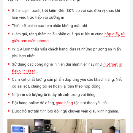
Giá in cạnh tranh,
tiết kiệm đến 30%
so với các đơn vị khác khi
làm việc trực tiếp với xưởng in
Thiết kế, chỉnh sửa tem nhãn không mất phí.
Giảm giá, tặng thêm nhiều phần quà giá trị khi in cùng
hộp giấy
,
túi
giấy
,
tem niêm phong
,…
In129 luôn thấu hiểu khách hàng, đưa ra những phương án in ấn
phù hợp nhất.
Sử dụng các công nghệ in hiện đại nhất hiện nay như
in offset
,
in
flexo
,
in laser
,…
Cam kết chất lượng sản phẩm đáp ứng yêu cầu khách hàng. Nếu
có sai sót, chúng tôi sẽ hoàn lại tiền theo hợp đồng
Nhận
in số lượng từ ít lấy nhanh
trong vài tiếng.
Đặt hàng online dễ dàng,
giao hàng
tận nơi theo yêu cầu.
Được hỗ trợ tận tình bởi đội ngũ chuyên viên giàu kinh nghiệm.