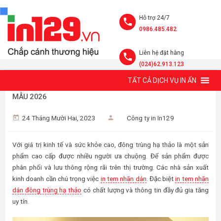
Hỗ trợ 24/7
0986.485.482
Liên hệ đặt hàng
(024)62.913.123
TẤT CẢ DỊCH VỤ IN ẤN
IN TEM NHÃN DÁN ĐÔNG TRÙNG HẠ THẢO SANG TRỌNG
MẪU 2026
24 Tháng Mười Hai, 2023
Công ty in In129
Với giá trị kinh tế và sức khỏe cao, đông trùng hạ thảo là một sản
phẩm cao cấp được nhiều người ưa chuộng. Để sản phẩm được
phân phối và lưu thông rộng rãi trên thị trường. Các nhà sản xuất
kinh doanh cần chú trọng việc
in tem nhãn dán
. Đặc biệt
in tem nhãn
dán đông trùng hạ thảo
có chất lượng và thông tin đầy đủ gia tăng
uy tín.