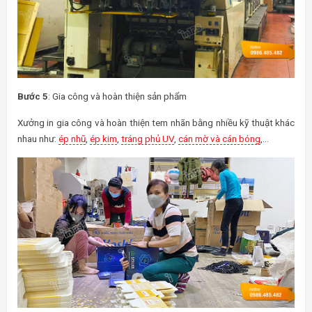
Bước 5
: Gia công và hoàn thiện sản phẩm
Xưởng in gia công và hoàn thiện tem nhãn bằng nhiều kỹ thuật khác
nhau như:
ép nhũ
,
ép kim
,
tráng phủ UV
,
cán mờ và cán bóng
,…