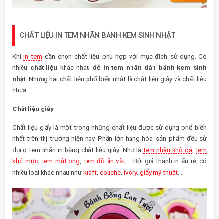
CHẤT LIỆU IN TEM NHÃN BÁNH KEM SINH NHẬT
Khi
in tem
cần chọn chất liệu phù hợp với mục đích sử dụng. Có
nhiều
chất liệu
khác nhau để
in tem nhãn dán bánh kem sinh
nhật
. Nhưng hai chất liệu phổ biến nhất là chất liệu giấy và chất liệu
nhựa.
Chất liệu giấy
Chất liệu giấy là một trong những chất liệu được sử dụng phổ biến
nhất trên thị trường hiện nay. Phần lớn hàng hóa, sản phẩm đều sử
dụng tem nhãn in bằng chất liệu giấy. Như là
tem nhãn khô gà
,
tem
khô mực
,
tem mật ong
,
tem đồ ăn vặt
,… Bởi giá thành in ấn rẻ, có
nhiều loại khác nhau như
kraft
,
couche
,
ivory
,
giấy mỹ thuật
,…