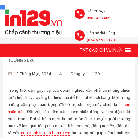
Hỗ trợ 24/7
0986.485.482
Liên hệ đặt hàng
(024)62.913.123
TẤT CẢ DỊCH VỤ IN ẤN
IN TEM NHÃN DÁN BÁNH KEM GIÁ RẺ, MẪU TREND ẤN
TƯỢNG 2026
19 Tháng Một, 2024
Công ty in In129
Trong thời đại ngày nay, các doanh nghiệp cần phải có những chiến
lược tiếp thị và quảng bá hiệu quả để thu hút khách hàng. Một trong
những công cụ quan trọng để hỗ trợ cho việc này chính là
in tem
nhãn dán
. Đối với các tiệm bánh, tem nhãn đóng vai trò đặc biệt
quan trọng. Bởi vì bánh ngọt là một món ăn mà mọi người thường
mua về làm quà tặng cho người thân, bạn bè, đồng nghiệp, đối tác.
Vì vậy,
in tem nhãn dán bánh kem
ấn tượng sẽ giúp tiệm bánh ghi