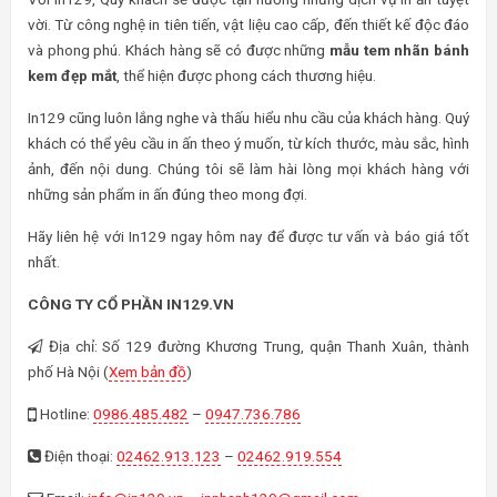
vời. Từ công nghệ in tiên tiến, vật liệu cao cấp, đến thiết kế độc đáo
và phong phú. Khách hàng sẽ có được những
mẫu tem nhãn bánh
kem đẹp mắt
, thể hiện được phong cách thương hiệu.
In129 cũng luôn lắng nghe và thấu hiểu nhu cầu của khách hàng. Quý
khách có thể yêu cầu in ấn theo ý muốn, từ kích thước, màu sắc, hình
ảnh, đến nội dung. Chúng tôi sẽ làm hài lòng mọi khách hàng với
những sản phẩm in ấn đúng theo mong đợi.
Hãy liên hệ với In129 ngay hôm nay để được tư vấn và báo giá tốt
nhất.
CÔNG TY CỔ PHẦN IN129.VN
Địa chỉ: Số 129 đường Khương Trung, quận Thanh Xuân, thành
phố Hà Nội (
Xem bản đồ
)
Hotline:
0986.485.482
–
0947.736.786
Điện thoại:
02462.913.123
–
02462.919.554