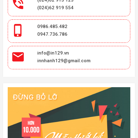

(024)62 919 554

0986.485.482
0947.736.786

info@in129.vn
innhanh129@gmail.com