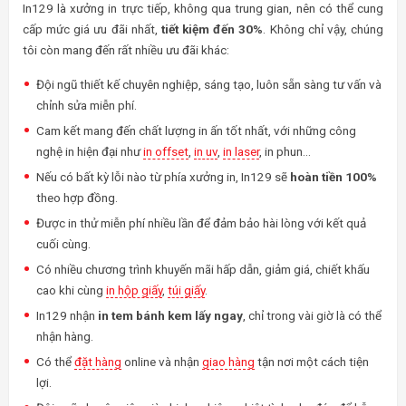
In129 là xưởng in trực tiếp, không qua trung gian, nên có thể cung
cấp mức giá ưu đãi nhất,
tiết kiệm đến 30%
. Không chỉ vậy, chúng
tôi còn mang đến rất nhiều ưu đãi khác:
Đội ngũ thiết kế chuyên nghiệp, sáng tạo, luôn sẵn sàng tư vấn và
chỉnh sửa miễn phí.
Cam kết mang đến chất lượng in ấn tốt nhất, với những công
nghệ in hiện đại như
in offset
,
in uv
,
in laser
, in phun…
Nếu có bất kỳ lỗi nào từ phía xưởng in, In129 sẽ
hoàn tiền 100%
theo hợp đồng.
Được in thử miễn phí nhiều lần để đảm bảo hài lòng với kết quả
cuối cùng.
Có nhiều chương trình khuyến mãi hấp dẫn, giảm giá, chiết khấu
cao khi cùng
in hộp giấy
,
túi giấy
.
In129 nhận
in tem bánh kem lấy ngay
, chỉ trong vài giờ là có thể
nhận hàng.
Có thể
đặt hàng
online và nhận
giao hàng
tận nơi một cách tiện
lợi.