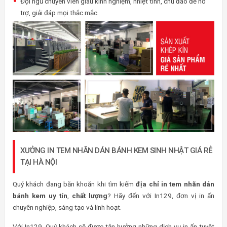
Đội ngũ chuyên viên giàu kinh nghiệm, nhiệt tình, chu đáo để hỗ
trợ, giải đáp mọi thắc mắc.
XƯỞNG IN TEM NHÃN DÁN BÁNH KEM SINH NHẬT GIÁ RẺ
TẠI HÀ NỘI
Quý khách đang băn khoăn khi tìm kiếm
địa chỉ in tem nhãn dán
bánh kem uy tín
,
chất lượng
? Hãy đến với In129, đơn vị in ấn
chuyên nghiệp, sáng tạo và linh hoạt.
Với In129, Quý khách sẽ được tận hưởng những dịch vụ in ấn tuyệt