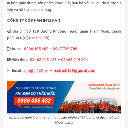
in hộp giấy đựng sản phẩm khác. Hãy liên hệ với In129 để được tư
vấn và hỗ trợ nhanh chóng.
CÔNG TY CỔ PHẦN IN129.VN
Địa chỉ: Số 129 đường Khương Trung, quận Thanh Xuân, thành
phố Hà Nội (
Xem bản đồ
)
Hotline:
0986.485.482
–
0947.736.786
Điện thoại:
02462.913.123
–
02462.919.554
Email:
info@in129.vn
–
innhanh129@gmail.com
Chúng tôi luôn luôn mang những sản phẩm chất lượng và đẹp mắt cho
khách hàng