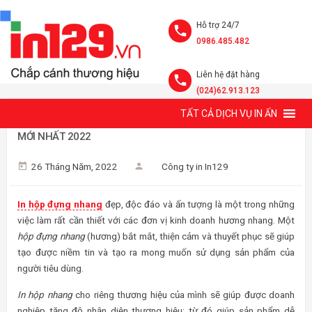
Hỗ trợ 24/7
0986.485.482
Liên hệ đặt hàng
(024)62.913.123
TẤT CẢ DỊCH VỤ IN ẤN
IN HỘP ĐỰNG NHANG (HƯƠNG) THEO YÊU CẦU, BẢNG GIÁ
MỚI NHẤT 2022
26 Tháng Năm, 2022
Công ty in In129
In hộp đựng nhang
đẹp, độc đáo và ấn tượng là một trong những
việc làm rất cần thiết với các đơn vị kinh doanh hương nhang. Một
hộp đựng nhang
(hương) bắt mắt, thiện cảm và thuyết phục sẽ giúp
tạo được niềm tin và tạo ra mong muốn sử dụng sản phẩm của
người tiêu dùng.
In hộp nhang
cho riêng thương hiệu của mình sẽ giúp được doanh
nghiệp tăng độ nhận diện thương hiệu; từ đó giúp sản phẩm dễ