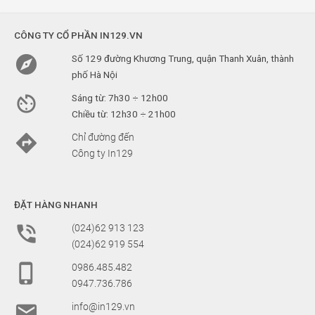
CÔNG TY CỔ PHẦN IN129.VN

Số 129 đường Khương Trung, quận Thanh Xuân, thành
phố Hà Nội

Sáng từ: 7h30 ÷ 12h00
Chiều từ: 12h30 ÷ 21h00

Chỉ đường đến
Công ty In129
ĐẶT HÀNG NHANH

(024)62 913 123
(024)62 919 554

0986.485.482
0947.736.786

info@in129.vn