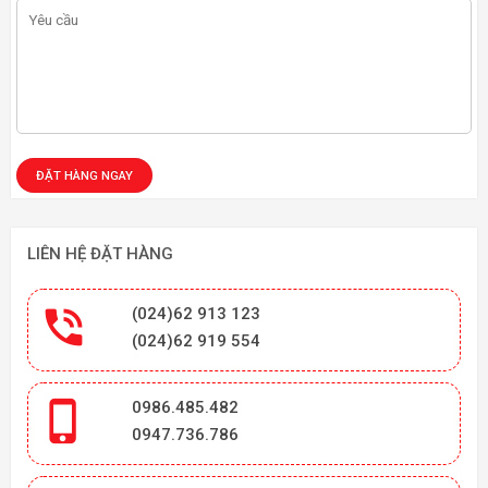
LIÊN HỆ ĐẶT HÀNG

(024)62 913 123
(024)62 919 554

0986.485.482
0947.736.786