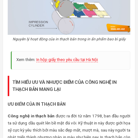
Nguyên lý hoạt động của in thạch bản trong in ấn phẩm bao bì giấy
Xem thêm:
In hộp giấy theo yêu cầu tại Hà Nội
TÌM HIỂU ƯU VÀ NHƯỢC ĐIỂM CỦA CÔNG NGHỆ IN
THẠCH BẢN MANG LẠI
ƯU ĐIỂM CỦA IN THẠCH BẢN
Công nghệ in thạch bản
được ra đời từ năm 1798, ban đầu người
ta sử dụng dầu quét lên bề mặt đá vôi. Kỹ thuật in này được giới họa
sỹ cực kỳ yêu thích bởi màu sắc đẹp mắt, mượt mà, sau này người ta
phát triển thành phương pháp in màu như hiện nay. In thạch bản còn