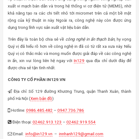
xuất vi mạch bán dẫn và trong hệ thống vi cơ điện tử (MEMS), nhờ
khả năng tạo ra các chi tiết nhỏ tới micromet trên cả một bề mặt
rộng của kỹ thuật in này. Ngoài ra, công nghệ này còn được ứng
dụng trong lĩnh vực sản xuất vật liệu bán dẫn.
Trên đây là toàn bộ chia sẻ về
công nghệ in ấn thạch bản
, hy vọng
Quý vị đã hiểu rõ hơn về công nghệ in đã có từ rất xa xưa này. Nếu
Quý vị có thắc mắc và mong muốn được giải đáp về các công nghệ
in ấn, xin vui lòng liên hệ ngay với
In129
qua địa chỉ dưới đây để
được chia sẻ tận tình nhất.
CÔNG TY CỔ PHẦN IN129.VN
Địa chỉ: Số 129 đường Khương Trung, quận Thanh Xuân, thành
phố Hà Nội (
Xem bản đồ
)
Hotline:
0986.485.482
–
0947.736.786
Điện thoại:
02462.913.123
–
02462.919.554
Email:
info@in129.vn
–
innhanh129@gmail.com