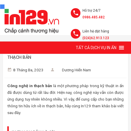
Hỗ trợ 24/7
0986.485.482
Liên hệ đặt hàng
(024)62.913.123
TẤT CẢ DỊCH VỤ IN ẤN
CÔNG NGHỆ IN THẠCH BẢN LÀ GÌ? ƯU NHƯỢC ĐIỂM CỦA IN
THẠCH BẢN
8 Tháng Ba, 2023
Dương Hiển Nam
Công nghệ in thạch bản
là một phương pháp trong kỹ thuật in ấn
đã được dùng từ rất lâu đời. Hiện nay, công nghệ này vẫn còn được
ứng dụng tuy nhiên không nhiều. Vì vậy, để cung cấp cho bạn những
thông tin hữu ích về in thạch bản, hãy cùng In129 tham khảo bài viết
sau đây.