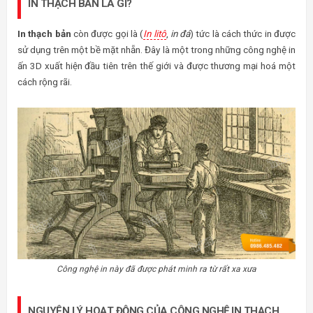
IN THẠCH BẢN LÀ GÌ?
In thạch bản
còn được gọi là (
In litô
,
in đá
) tức là cách thức in được
sử dụng trên một bề mặt nhẵn. Đây là một trong những công nghệ in
ấn 3D xuất hiện đầu tiên trên thế giới và được thương mại hoá một
cách rộng rãi.
Công nghệ in này đã được phát minh ra từ rất xa xưa
NGUYÊN LÝ HOẠT ĐỘNG CỦA CÔNG NGHỆ IN THẠCH