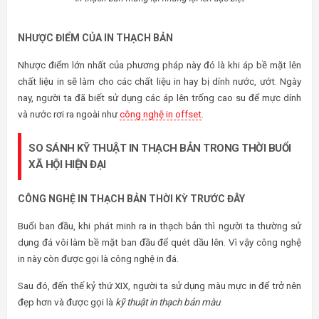
NHƯỢC ĐIỂM CỦA IN THẠCH BẢN
Nhược điểm lớn nhất của phương pháp này đó là khi áp bề mặt lên
chất liệu in sẽ làm cho các chất liệu in hay bị dính nước, ướt. Ngày
nay, người ta đã biết sử dụng các áp lên trống cao su để mực dính
và nước rơi ra ngoài như
công nghệ in offset
.
SO SÁNH KỸ THUẬT IN THẠCH BẢN TRONG THỜI BUỔI
XÃ HỘI HIỆN ĐẠI
CÔNG NGHỆ IN THẠCH BẢN THỜI KỲ TRƯỚC ĐÂY
Buổi ban đầu, khi phát minh ra in thạch bản thì người ta thường sử
dụng đá vôi làm bề mặt ban đầu để quét dầu lên. Vì vậy công nghệ
in này còn được gọi là công nghệ in đá.
Sau đó, đến thế kỷ thứ XIX, người ta sử dụng màu mực in để trở nên
đẹp hơn và được gọi là
kỹ thuật in thạch bản màu
.