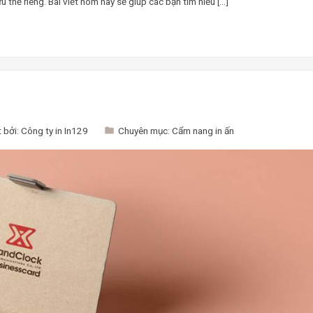
thế riêng. Bài viết hôm nay sẽ giúp các bạn tìm hiểu […]
 bởi:
Công ty in In129
Chuyên mục:
Cẩm nang in ấn