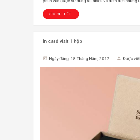
phun vẫn được sử dụng rất nhiều và đem đến những ưu 
XEM CHI TIẾT...
In card visit 1 hộp
Ngày đăng: 18 Tháng Năm, 2017
Được viết