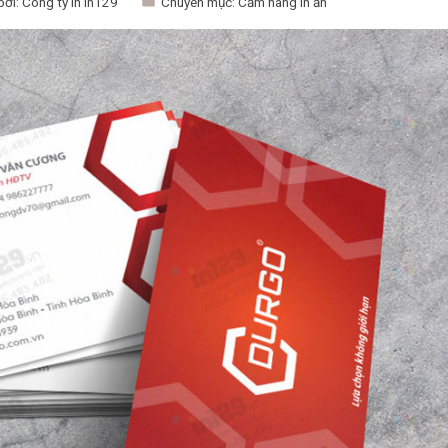
bởi:
Công ty in In129
Chuyên mục:
Cẩm nang in ấn