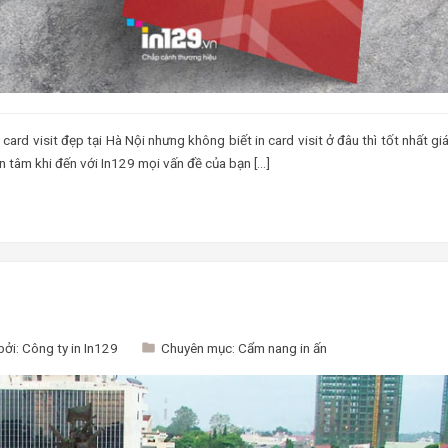
rd visit đẹp tại Hà Nội nhưng không biết in card visit ở đâu thì tốt nhất gi
yên tâm khi đến với In129 mọi vấn đề của bạn […]
bởi:
Công ty in In129
Chuyên mục:
Cẩm nang in ấn