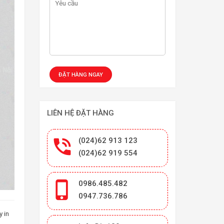
LIÊN HỆ ĐẶT HÀNG

(024)62 913 123
(024)62 919 554

0986.485.482
0947.736.786
y in