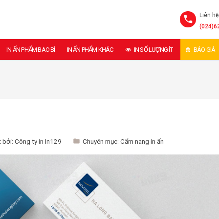
Liên hệ
(024)6
IN ẤN PHẨM BAO BÌ
IN ẤN PHẨM KHÁC
IN SỐ LƯỢNG ÍT
BÁO GIÁ
 bởi:
Công ty in In129
Chuyên mục:
Cẩm nang in ấn