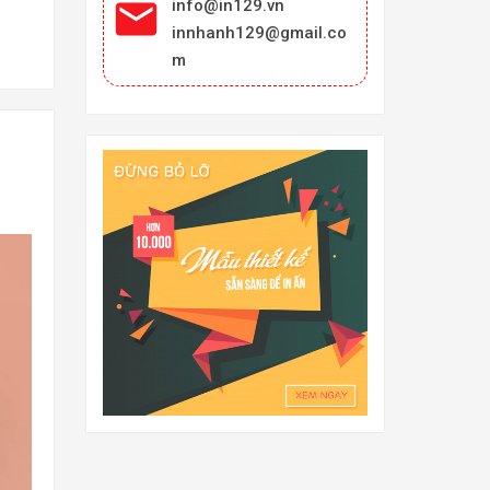

info@in129.vn
innhanh129@gmail.co
m