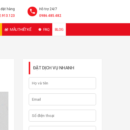
 đặt hàng
Hỗ trợ 24/7
2.913.123
0986.485.482
MẪU THIẾT KẾ
FAQ
BLOG
ĐẶT DỊCH VỤ NHANH