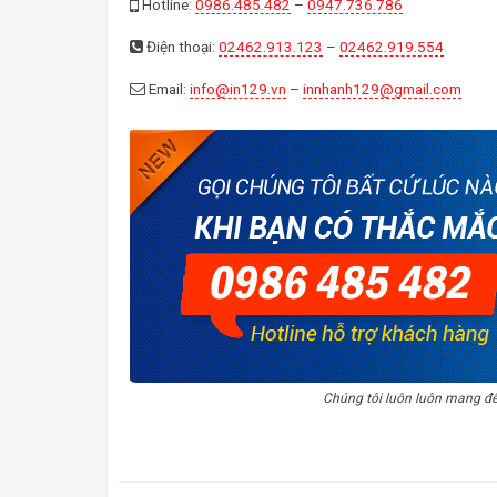
Hotline:
0986.485.482
–
0947.736.786
Điện thoại:
02462.913.123
–
02462.919.554
Email:
info@in129.vn
–
innhanh129@gmail.com
Chúng tôi luôn luôn mang đ