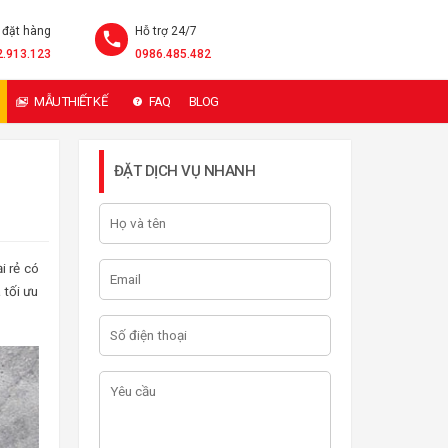
 đặt hàng
Hỗ trợ 24/7
2.913.123
0986.485.482
MẪU THIẾT KẾ
FAQ
BLOG
ĐẶT DỊCH VỤ NHANH
i rẻ có
 tối ưu