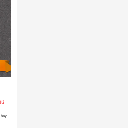
sit
 hay