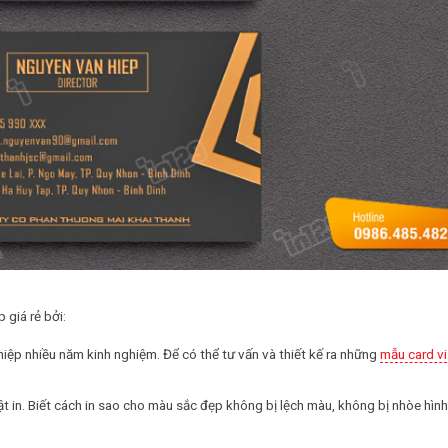
 giá rẻ bởi:
iệp nhiều năm kinh nghiệm. Để có thể tư vấn và thiết kế ra những
mẫu card vi
ật in. Biết cách in sao cho màu sắc đẹp không bị lệch màu, không bị nhòe hình