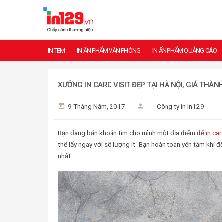
IN TEM
IN ẤN PHẨM VĂN PHÒNG
IN ẤN PHẨM QUẢNG CÁO
XƯỞNG IN CARD VISIT ĐẸP TẠI HÀ NỘI, GIÁ THÀN
9 Tháng Năm, 2017
Công ty in In129
Bạn đang băn khoăn tìm cho mình một địa điểm để
in car
thể lấy ngay với số lượng ít. Bạn hoàn toàn yên tâm khi
nhất.