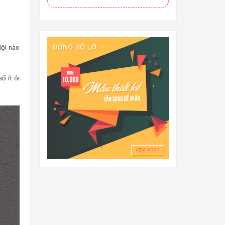
ội nào
ố ít ỏi