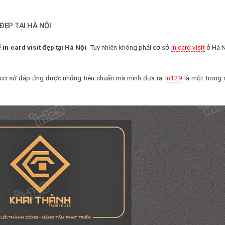
 ĐẸP TẠI HÀ NỘI
ể
in card visit đẹp tại Hà Nội
. Tuy nhiên không phải cơ sở
in card visit
ở Hà N
 cơ sở đáp ứng được những tiêu chuẩn mà mình đưa ra.
In129
là một trong s