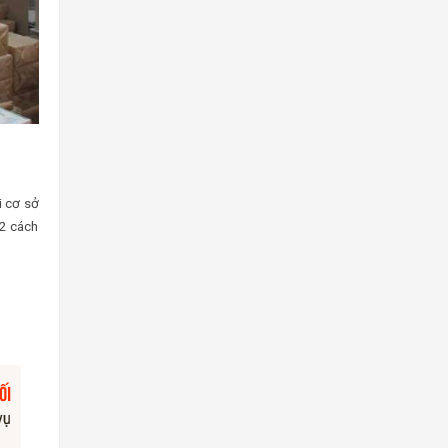
i cơ sở
 2 cách