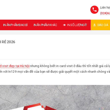
Liên hệ
(024)6
IN ẤN PHẨM BAO BÌ
IN ẤN PHẨM KHÁC
IN SỐ LƯỢNG ÍT
BÁO GIÁ
H RẺ 2026
d visit đẹp tại Hà Nội
nhưng không biết in card visit ở đâu thì tốt nhất giá cả lạ
 đến với In129 mọi vấn đề của bạn sẽ được giải quyết một cách nhanh chóng và