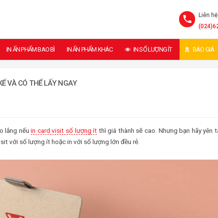
Liên hệ
(024)6
IN ẤN PHẨM BAO BÌ
IN ẤN PHẨM KHÁC
IN SỐ LƯỢNG ÍT
BÁO GIÁ
 KẾ VÀ CÓ THỂ LẤY NGAY
lo lắng nếu
in card visit số lượng ít
thì giá thành sẽ cao. Nhưng bạn hãy yên 
sit với số lượng ít hoặc in với số lượng lớn đều rẻ.