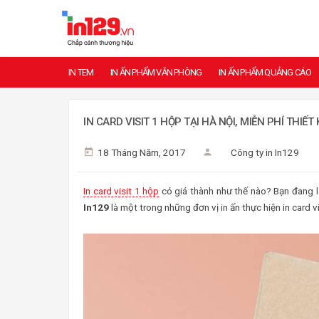
IN TEM
IN ẤN PHẨM VĂN PHÒNG
IN ẤN PHẨM QUẢNG CÁO
IN CARD VISIT 1 HỘP TẠI HÀ NỘI, MIỄN PHÍ THIẾT
18 Tháng Năm, 2017
Công ty in In129
In card visit 1 hộp
có giá thành như thế nào? Bạn đang 
In129
là một trong những đơn vị in ấn thực hiện in card vi