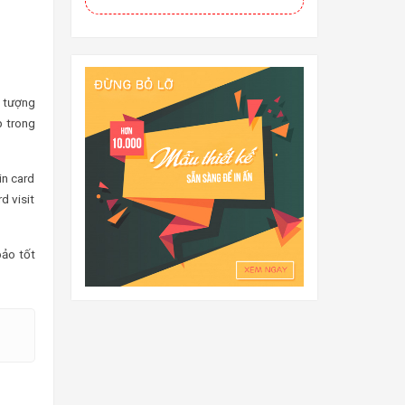
i tượng
p trong
in card
d visit
bảo tốt