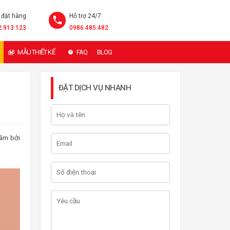
 đặt hàng
Hỗ trợ 24/7
2.913.123
0986.485.482
MẪU THIẾT KẾ
FAQ
BLOG
ĐẶT DỊCH VỤ NHANH
tâm bởi