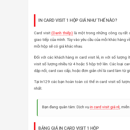
IN CARD VISIT 1 HỘP GIÁ NHƯ THẾ NÀO?
Card visit
(Danh thiếp)
là một trong những công cụ rất 
giao tiếp của mình. Tùy vào yêu cầu của mỗi khác hàng v
mỗi hộp sẽ có giá khác nhau.
Đối với các khách hàng in card visit lẻ, in với số lượng
visit số lượng nhiều từ 4 hoặc 5 hộp trở lên. Các loại ca
dập nổi, card cao cấp; hoặc đơn giản chỉ là card làm từ 
Tại In129 các bạn hoàn toàn có thể in card visit số lượ
nhất.
Bạn đang quân tâm: Dịch vụ
in card visit giá rẻ
, miễn
BẢNG GIÁ IN CARD VISIT 1 HỘP