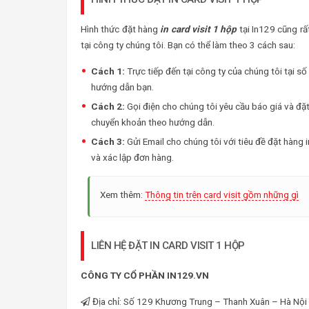
Hình thức đặt hàng
in card visit 1 hộp
tại In129 cũng rấ
tại công ty chúng tôi. Bạn có thể làm theo 3 cách sau:
Cách 1:
Trực tiếp đến tại công ty của chúng tôi tại s
hướng dẫn bạn.
Cách 2:
Gọi điện cho chúng tôi yêu cầu báo giá và đặ
chuyển khoản theo hướng dẫn.
Cách 3:
Gửi Email cho chúng tôi với tiêu đề đặt hàng i
và xác lập đơn hàng.
Xem thêm:
Thông tin trên card visit gồm những gì
LIÊN HỆ ĐẶT IN CARD VISIT 1 HỘP
CÔNG TY CỔ PHẦN IN129.VN
Địa chỉ: Số 129 Khương Trung – Thanh Xuân – Hà Nội