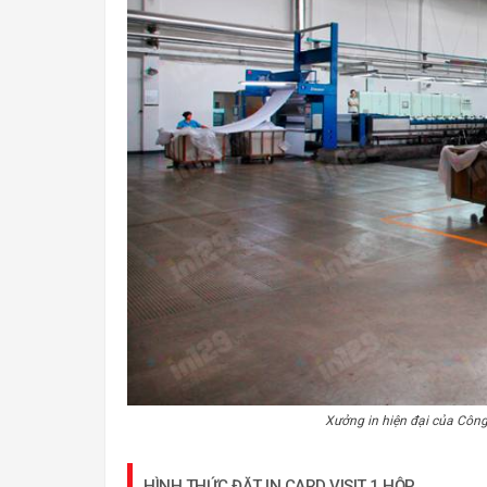
Xưởng in hiện đại của Côn
HÌNH THỨC ĐẶT IN CARD VISIT 1 HỘP