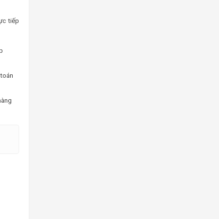
ực tiếp
ếp
 toán
 hàng