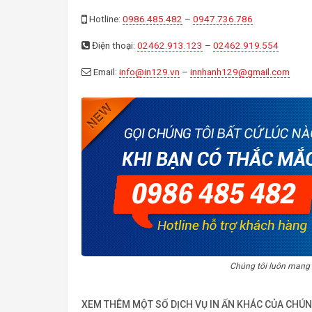
Hotline:
0986.485.482
–
0947.736.786
Điện thoại:
02462.913.123
–
02462.919.554
Email:
info@in129.vn
–
innhanh129@gmail.com
Chúng tôi luôn mang
XEM THÊM MỘT SỐ DỊCH VỤ IN ẤN KHÁC CỦA CHÚN