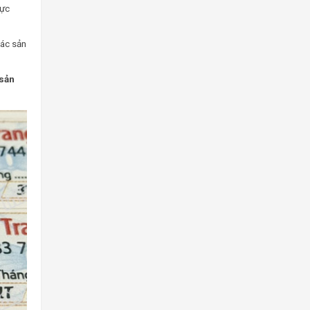
hực
các sản
sản