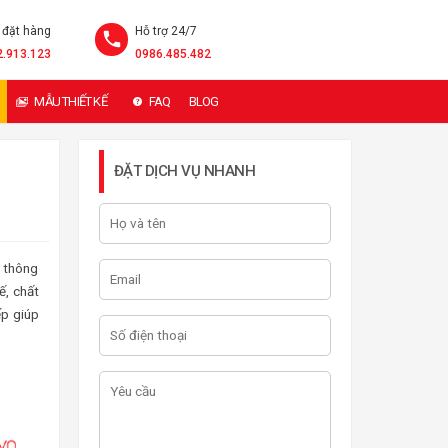
 đặt hàng
Hỗ trợ 24/7
2.913.123
0986.485.482
MẪU THIẾT KẾ
FAQ
BLOG
ĐẶT DỊCH VỤ NHANH
y thông
ế, chất
ếp giúp