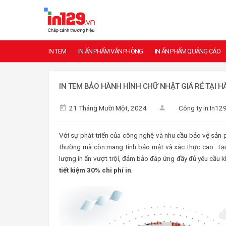
IN TEM
IN ẤN PHẨM VĂN PHÒNG
IN ẤN PHẨM QUẢNG CÁO
IN TEM BẢO HÀNH HÌNH CHỮ NHẬT GIÁ RẺ TẠI HÀ
21 Tháng Mười Một, 2024
Công ty in In12
Với sự phát triển của công nghệ và nhu cầu bảo vệ sản
thường mà còn mang tính bảo mật và xác thực cao. Tại
lượng in ấn vượt trội, đảm bảo đáp ứng đầy đủ yêu cầu k
tiết kiệm 30% chi phí in
.