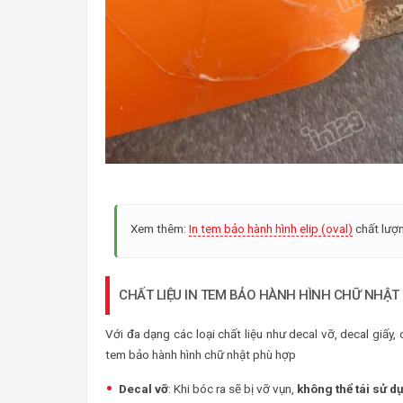
Xem thêm:
In tem bảo hành hình elip (oval)
chất lượn
CHẤT LIỆU IN TEM BẢO HÀNH HÌNH CHỮ NHẬT
Với đa dạng các loại chất liệu như decal vỡ, decal giấy
tem bảo hành hình chữ nhật phù hợp
Decal vỡ
: Khi bóc ra sẽ bị vỡ vụn,
không thể tái sử d