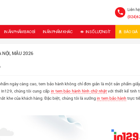
Liên hệ
(024)6
IN ẤN PHẨM BAO BÌ
IN ẤN PHẨM KHÁC
IN SỐ LƯỢNG ÍT
BÁO GIÁ
 NỘI, MẪU 2026
9
 phẩm ngày càng cao, tem bảo hành không chỉ đơn giản là một sản phẩm giấ
 In129, chúng tôi cung cấp
in tem bảo hành hình chữ nhật
với thiết kế tinh t
hắt khe của khách hàng. Đặc biệt, chúng tôi là xưởng
in tem bảo hành
trực ti