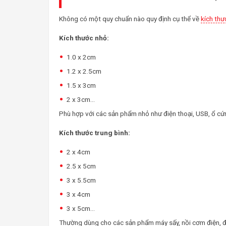
Không có một quy chuẩn nào quy định cụ thể về
kích thư
Kích thước nhỏ:
1.0 x 2cm
1.2 x 2.5cm
1.5 x 3cm
2 x 3cm…
Phù hợp với các sản phẩm nhỏ như điện thoại, USB, ổ cứ
Kích thước trung bình:
2 x 4cm
2.5 x 5cm
3 x 5.5cm
3 x 4cm
3 x 5cm…
Thường dùng cho các sản phẩm máy sấy, nồi cơm điện, đ