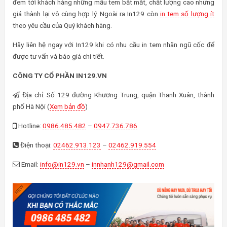
đem tới khách hàng những mẫu tem bắt mắt, chất lượng cao nhưng
giá thành lại vô cùng hợp lý. Ngoài ra In129 còn
in tem số lượng ít
theo yêu cầu của Quý khách hàng.
Hãy liên hệ ngay với In129 khi có nhu cầu in tem nhãn ngũ cốc để
được tư vấn và báo giá chi tiết.
CÔNG TY CỔ PHẦN IN129.VN
Địa chỉ: Số 129 đường Khương Trung, quận Thanh Xuân, thành
phố Hà Nội (
Xem bản đồ
)
Hotline:
0986.485.482
–
0947.736.786
Điện thoại:
02462.913.123
–
02462.919.554
Email:
info@in129.vn
–
innhanh129@gmail.com