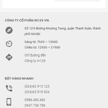
CÔNG TY CỔ PHẦN IN129.VN

Số 129 đường Khương Trung, quận Thanh Xuân, thành
phố Hà Nội

Sáng từ: 7h30 ÷ 12h00
Chiều từ: 12h30 ÷ 21h00

Chỉ đường đến
Công ty In129
ĐẶT HÀNG NHANH

(024)62 913 123
(024)62 919 554

0986.485.482
0947.736.786