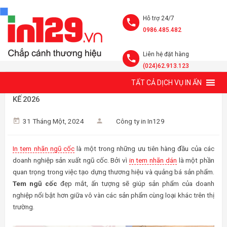
Hỗ trợ 24/7
0986.485.482
Liên hệ đặt hàng
(024)62.913.123
TẤT CẢ DỊCH VỤ IN ẤN
IN TEM NHÃN NGŨ CỐC GIÁ RẺ THEO YÊU CẦU, MẪU THIẾT
KẾ 2026
31 Tháng Một, 2024
Công ty in In129
In tem nhãn ngũ cốc
là một trong những ưu tiên hàng đầu của các
doanh nghiệp sản xuất ngũ cốc. Bởi vì
in tem nhãn dán
là một phần
quan trọng trong việc tạo dựng thương hiệu và quảng bá sản phẩm.
Tem ngũ cốc
đẹp mắt, ấn tượng sẽ giúp sản phẩm của doanh
nghiệp nổi bật hơn giữa vô vàn các sản phẩm cùng loại khác trên thị
trường.