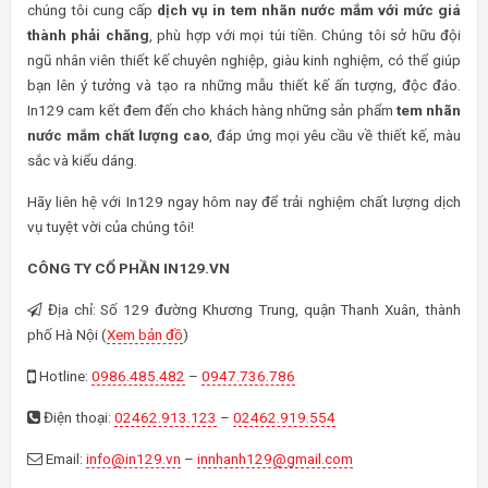
chúng tôi cung cấp
dịch vụ in tem nhãn nước mắm với mức giá
thành phải chăng
, phù hợp với mọi túi tiền. Chúng tôi sở hữu đội
ngũ nhân viên thiết kế chuyên nghiệp, giàu kinh nghiệm, có thể giúp
bạn lên ý tưởng và tạo ra những mẫu thiết kế ấn tượng, độc đáo.
In129 cam kết đem đến cho khách hàng những sản phẩm
tem nhãn
nước mắm chất lượng cao
, đáp ứng mọi yêu cầu về thiết kế, màu
sắc và kiểu dáng.
Hãy liên hệ với In129 ngay hôm nay để trải nghiệm chất lượng dịch
vụ tuyệt vời của chúng tôi!
CÔNG TY CỔ PHẦN IN129.VN
Địa chỉ: Số 129 đường Khương Trung, quận Thanh Xuân, thành
phố Hà Nội (
Xem bản đồ
)
Hotline:
0986.485.482
–
0947.736.786
Điện thoại:
02462.913.123
–
02462.919.554
Email:
info@in129.vn
–
innhanh129@gmail.com