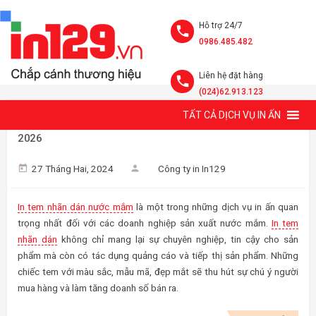
Hỗ trợ 24/7
0986.485.482
Liên hệ đặt hàng
(024)62.913.123
TẤT CẢ DỊCH VỤ IN ẤN
IN TEM NHÃN DÁN NƯỚC MẮM GIÁ RẺ TẠI HÀ NỘI, MẪU
2026
27 Tháng Hai, 2024
Công ty in In129
In tem nhãn dán nước mắm
là một trong những dịch vụ in ấn quan
trọng nhất đối với các doanh nghiệp sản xuất nước mắm.
In tem
nhãn dán
không chỉ mang lại sự chuyên nghiệp, tin cậy cho sản
phẩm mà còn có tác dụng quảng cáo và tiếp thị sản phẩm. Những
chiếc tem với màu sắc, mẫu mã, đẹp mắt sẽ thu hút sự chú ý người
mua hàng và làm tăng doanh số bán ra.