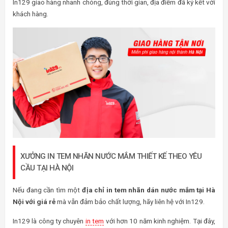
In129 giao hàng nhanh chóng, đúng thời gian, địa điểm đã ký kết với
khách hàng.
XƯỞNG IN TEM NHÃN NƯỚC MẮM THIẾT KẾ THEO YÊU
CẦU TẠI HÀ NỘI
Nếu đang cần tìm một
địa chỉ in tem nhãn dán nước mắm tại Hà
Nội với giá rẻ
mà vẫn đảm bảo chất lượng, hãy liên hệ với In129.
In129 là công ty chuyên
in tem
với hơn 10 năm kinh nghiệm. Tại đây,