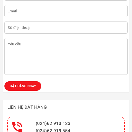
LIÊN HỆ ĐẶT HÀNG

(024)62 913 123
(024)62 919 554