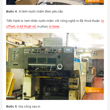
Bước 4
:
In tem nước mắm theo yêu cầu
Tiến hành in tem nhãn nước mắm với công nghệ in đã thoả thuận:
In
offset
,
in kỹ thuật số
, in phun,
in laser
,…
Bước 5
: Gia công sau in