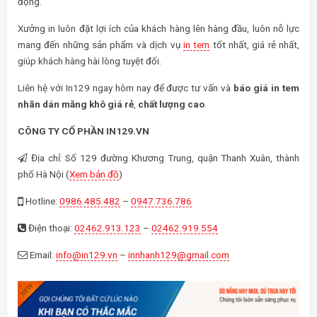
động.
Xưởng in luôn đặt lợi ích của khách hàng lên hàng đầu, luôn nỗ lực
mang đến những sản phẩm và dịch vụ
in tem
tốt nhất, giá rẻ nhất,
giúp khách hàng hài lòng tuyệt đối.
Liên hệ với In129 ngay hôm nay để được tư vấn và
báo giá in tem
nhãn dán măng khô giá rẻ
,
chất lượng cao
.
CÔNG TY CỔ PHẦN IN129.VN
Địa chỉ: Số 129 đường Khương Trung, quận Thanh Xuân, thành
phố Hà Nội (
Xem bản đồ
)
Hotline:
0986.485.482
–
0947.736.786
Điện thoại:
02462.913.123
–
02462.919.554
Email:
info@in129.vn
–
innhanh129@gmail.com