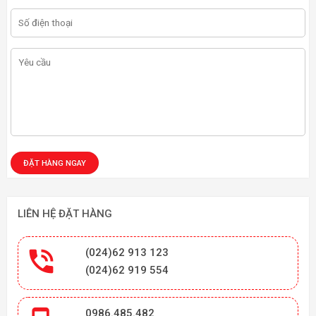
LIÊN HỆ ĐẶT HÀNG

(024)62 913 123
(024)62 919 554
0986.485.482