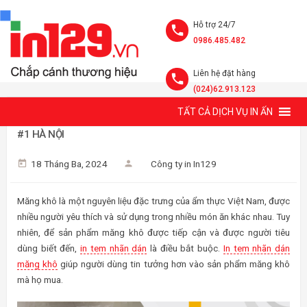
Hỗ trợ 24/7
0986.485.482
Liên hệ đặt hàng
(024)62.913.123
TẤT CẢ DỊCH VỤ IN ẤN
IN TEM NHÃN DÁN MĂNG KHÔ VỚI MỌI SỐ LƯỢNG GIÁ TỐT
#1 HÀ NỘI
18 Tháng Ba, 2024
Công ty in In129
Măng khô là một nguyên liệu đặc trưng của ẩm thực Việt Nam, được
nhiều người yêu thích và sử dụng trong nhiều món ăn khác nhau. Tuy
nhiên, để sản phẩm măng khô được tiếp cận và được người tiêu
dùng biết đến,
in tem nhãn dán
là điều bắt buộc.
In tem nhãn dán
măng khô
giúp người dùng tin tưởng hơn vào sản phẩm măng khô
mà họ mua.