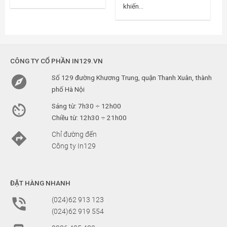
khiến...
CÔNG TY CỔ PHẦN IN129.VN

Số 129 đường Khương Trung, quận Thanh Xuân, thành
phố Hà Nội

Sáng từ: 7h30 ÷ 12h00
Chiều từ: 12h30 ÷ 21h00

Chỉ đường đến
Công ty In129
ĐẶT HÀNG NHANH

(024)62 913 123
(024)62 919 554