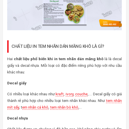
CHẤT LIỆU IN TEM NHÃN DÁN MĂNG KHÔ LÀ GÌ?
Hai
chất liệu phổ biến khi in tem nhãn dán măng khô
là là decal
giấy và decal nhựa. Mỗi loại có đặc điểm riêng phù hợp với nhu cầu
khác nhau:
Decal giấy
Có nhiều loại khác nhau như
kraft
,
ivory
,
couche
,…. Decal giấy có giá
thành rẻ phù hợp cho nhiều loại tem nhãn khác nhau. Như
tem nhãn
mít sấy
, t
em nhãn cá khô
,
tem nhãn bò khô
,…
Decal nhựa
Chất liệu được ưa chuộng vì độ bền cao, khả năng chịu nước và ẩm