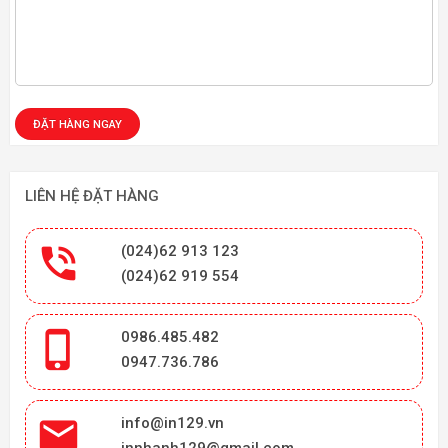
LIÊN HỆ ĐẶT HÀNG

(024)62 913 123
(024)62 919 554

0986.485.482
0947.736.786

info@in129.vn