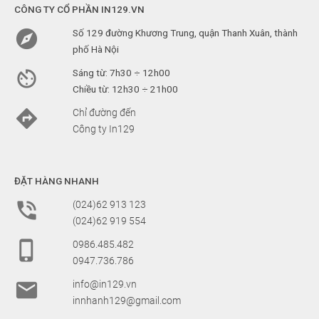
CÔNG TY CỔ PHẦN IN129.VN

Số 129 đường Khương Trung, quận Thanh Xuân, thành
phố Hà Nội

Sáng từ: 7h30 ÷ 12h00
Chiều từ: 12h30 ÷ 21h00

Chỉ đường đến
Công ty In129
ĐẶT HÀNG NHANH

(024)62 913 123
(024)62 919 554

0986.485.482
0947.736.786

info@in129.vn
innhanh129@gmail.com