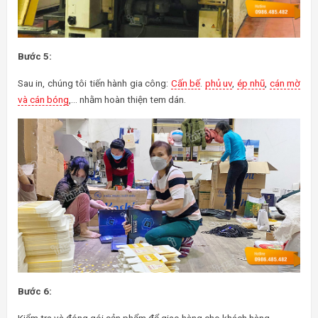
Bước 5:
Sau in, chúng tôi tiến hành gia công:
Cấn bế
.
phủ uv
,
ép nhũ
,
cán mờ
và cán bóng
,… nhằm hoàn thiện tem dán.
Bước 6: