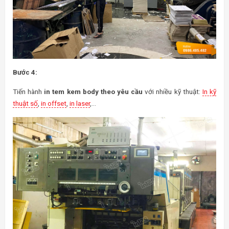
Bước 4:
Tiến hành
in tem kem body theo yêu cầu
với nhiều kỹ thuật:
In kỹ
thuật số
,
in offset
,
in laser
,…