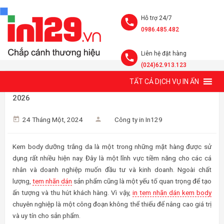
Hỗ trợ 24/7
0986.485.482
Liên hệ đặt hàng
(024)62.913.123
TẤT CẢ DỊCH VỤ IN ẤN
IN TEM NHÃN DÁN KEM BODY GIÁ RẺ, MẪU SANG TRỌNG
2026
24 Tháng Một, 2024
Công ty in In129
Kem body dưỡng trắng da là một trong những mặt hàng được sử
dụng rất nhiều hiện nay. Đây là một lĩnh vực tiềm năng cho các cá
nhân và doanh nghiệp muốn đầu tư và kinh doanh. Ngoài chất
lượng,
tem nhãn dán
sản phẩm cũng là một yếu tố quan trọng để tạo
ấn tượng và thu hút khách hàng. Vì vậy,
in tem nhãn dán kem body
chuyên nghiệp là một công đoạn không thể thiếu để nâng cao giá trị
và uy tín cho sản phẩm.