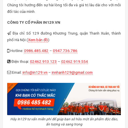
Chúng tôi hướng đến sự hài lòng tối đa và giá trị lâu dài cho với mỗi
đối tác của mình.
CÔNG TY CỔ PHẦN IN129.VN
Địa chỉ: Số 129 đường Khương Trung, quận Thanh Xuân, thành
phố Hà Nội (
Xem bản đồ
)
Hotline:
0986.485.482
–
0947.736.786
Điện thoại:
02462.913.123
–
02462.919.554
Email:
info@in129.vn
–
innhanh129@gmail.com
Hãy In129 tư vấn miễn phí để giúp bạn sở hữu một ấn phẩm độc đáo,
ấn tượng và sang trọng