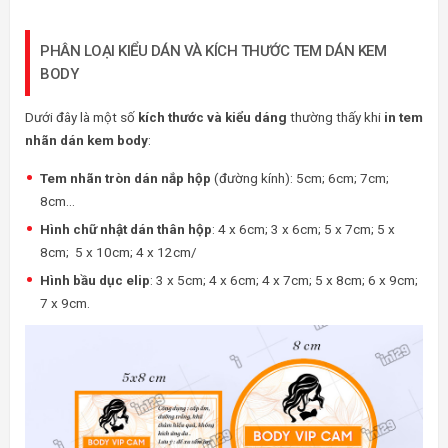
PHÂN LOẠI KIỂU DÁN VÀ KÍCH THƯỚC TEM DÁN KEM
BODY
Dưới đây là một số
kích thước và kiểu dáng
thường thấy khi
in tem
nhãn dán kem body
:
Tem nhãn tròn dán nắp hộp
(đường kính): 5cm; 6cm; 7cm;
8cm…
Hình chữ nhật dán thân hộp
: 4 x 6cm; 3 x 6cm; 5 x 7cm; 5 x
8cm; 5 x 10cm; 4 x 12cm/
Hình bầu dục elip
: 3 x 5cm; 4 x 6cm; 4 x 7cm; 5 x 8cm; 6 x 9cm;
7 x 9cm.