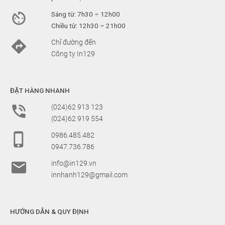

Sáng từ: 7h30 ÷ 12h00
Chiều từ: 12h30 ÷ 21h00

Chỉ đường đến
Công ty In129
ĐẶT HÀNG NHANH

(024)62 913 123
(024)62 919 554

0986.485.482
0947.736.786

info@in129.vn
innhanh129@gmail.com
HƯỚNG DẪN & QUY ĐỊNH