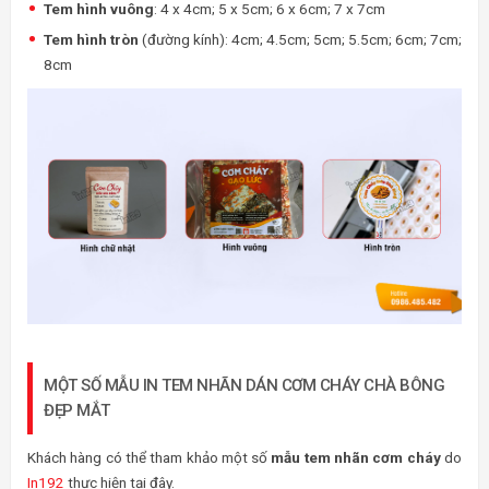
Tem hình vuông
: 4 x 4cm; 5 x 5cm; 6 x 6cm; 7 x 7cm
Tem hình tròn
(đường kính): 4cm; 4.5cm; 5cm; 5.5cm; 6cm; 7cm;
8cm
MỘT SỐ MẪU IN TEM NHÃN DÁN CƠM CHÁY CHÀ BÔNG
ĐẸP MẮT
Khách hàng có thể tham khảo một số
mẫu tem nhãn cơm cháy
do
In192
thực hiện tại đây.