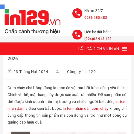
Hỗ trợ 24/7
0986.485.482
Liên hệ đặt hàng
(024)62.913.123
TẤT CẢ DỊCH VỤ IN ẤN
XƯỞNG IN TEM NHÃN DÁN CƠM CHÁY GIÁ RẺ TẠI HÀ NỘI
2026
23 Tháng Hai, 2024
Công ty in In129
Cơm cháy chà bông đang là món ăn vặt mà bất kể ai cũng yêu thích.
Chính vì thế, mặt hàng này được sản xuất rất nhiều. Để sản phẩm có
thể được kinh doanh trên thị trường và nhiều người biết đến,
in tem
nhãn dán
là điều kiện bắt buộc.
In tem nhãn dán cơm cháy
không chỉ
cung cấp thông tin sản phẩm mà còn đóng vai trò như một công cụ
quảng cáo hiệu quả.