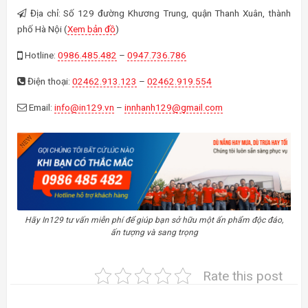
Địa chỉ: Số 129 đường Khương Trung, quận Thanh Xuân, thành
phố Hà Nội (
Xem bản đồ
)
Hotline:
0986.485.482
–
0947.736.786
Điện thoại:
02462.913.123
–
02462.919.554
Email:
info@in129.vn
–
innhanh129@gmail.com
Hãy In129 tư vấn miễn phí để giúp bạn sở hữu một ấn phẩm độc đáo,
ấn tượng và sang trọng
Rate this post