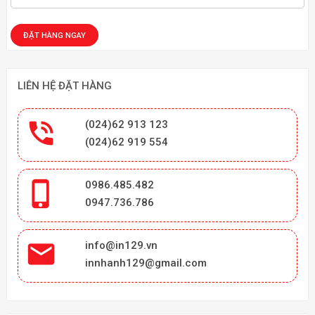
LIÊN HỆ ĐẶT HÀNG

(024)62 913 123
(024)62 919 554

0986.485.482
0947.736.786

info@in129.vn
innhanh129@gmail.com