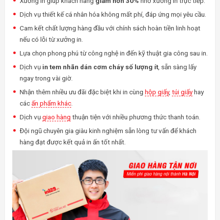
Xưởng in giúp khách hàng
giảm hơn 30%
nhờ xưởng in trực tiếp.
Dịch vụ thiết kế cá nhân hóa không mất phí, đáp ứng mọi yêu cầu.
Cam kết chất lượng hàng đầu với chính sách hoàn tiền linh hoạt
nếu có lỗi từ xưởng in.
Lựa chọn phong phú từ công nghệ in đến kỹ thuật gia công sau in.
Dịch vụ
in tem nhãn dán cơm cháy số lượng ít
, sẵn sàng lấy
ngay trong vài giờ.
Nhận thêm nhiều ưu đãi đặc biệt khi in cùng
hộp giấy
,
túi giấy
hay
các
ấn phẩm khác
.
Dịch vụ
giao hàng
thuận tiện với nhiều phương thức thanh toán.
Đội ngũ chuyên gia giàu kinh nghiệm sẵn lòng tư vấn để khách
hàng đạt được kết quả in ấn tốt nhất.