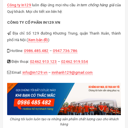
Công ty In129
luôn đáp ứng mọi nhu cầu
in tem chống hàng giả
của
Quý khách. Mọi chi tiết xin liên hệ:
CÔNG TY CỔ PHẦN IN129.VN
Địa chỉ: Số 129 đường Khương Trung, quận Thanh Xuân, thành
phố Hà Nội (
Xem bản đồ
)
Hotline:
0986.485.482
–
0947.736.786
Điện thoại:
02462.913.123
–
02462.919.554
Email:
info@in129.vn
–
innhanh129@gmail.com
Chúng tôi luôn luôn tạo ra những sản phẩm chất lượng cao cho khách
hàng