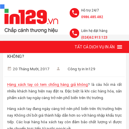
Hỗ trợ 24/7
0986.485.482
Liên hệ đặt hàng
(024)62.913.123
TẤT CẢ DỊCH VỤ IN ẤN
HÀNG HÓA XÁCH TAY 2026 CÓ TEM CHỐNG HÀNG GIẢ
KHÔNG?
20 Tháng Mười, 2017
Công ty in In129
Hàng xách tay có tem chống hàng giả không
? là câu hỏi mà rất
nhiều khách hàng hiện nay đặt ra. Đặc biệt là khi các hàng hóa, sản
phẩm xách tay ngày càng trở nên phổ biến trên thị trường.
Hàng xách tay đang ngày càng trở nên phổ biến trên thị trường hiện
nay. Không chỉ bởi giá thành hấp dẫn hơn so với hàng nhập khẩu trực
tiếp. Các loại hàng hóa xách tay còn đảm bảo chất lượng vì được
vận chuyển trực tiếp từ nước ngoài về.