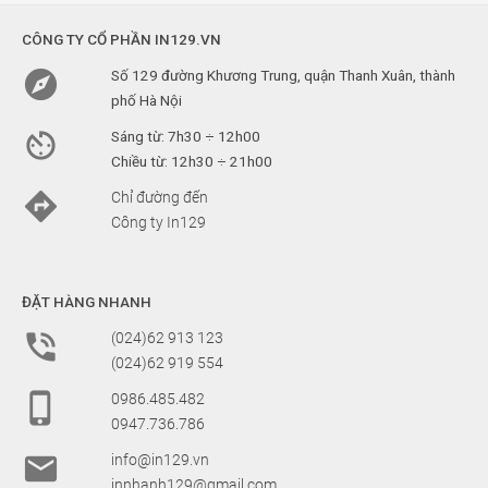
CÔNG TY CỔ PHẦN IN129.VN

Số 129 đường Khương Trung, quận Thanh Xuân, thành
phố Hà Nội

Sáng từ: 7h30 ÷ 12h00
Chiều từ: 12h30 ÷ 21h00

Chỉ đường đến
Công ty In129
ĐẶT HÀNG NHANH

(024)62 913 123
(024)62 919 554

0986.485.482
0947.736.786

info@in129.vn
innhanh129@gmail.com