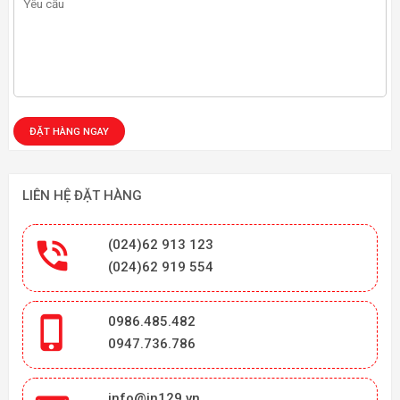
LIÊN HỆ ĐẶT HÀNG

(024)62 913 123
(024)62 919 554

0986.485.482
0947.736.786
info@in129.vn