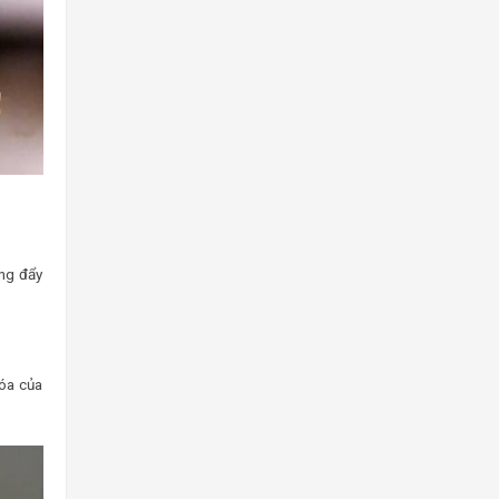
àng đẩy
hóa của