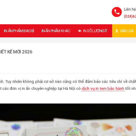
Liên hệ
(024)6
IN ẤN PHẨM BAO BÌ
IN ẤN PHẨM KHÁC
IN SỐ LƯỢNG ÍT
BÁO GIÁ
IẾT KẾ MỚI 2026
ành. Tuy nhiên không phải cơ sở nào cũng có thể đảm bảo các tiêu chí về chấ
t các đơn vị in ấn chuyên nghiệp tại Hà Nội có
dịch vụ in tem bảo hành
tốt nh