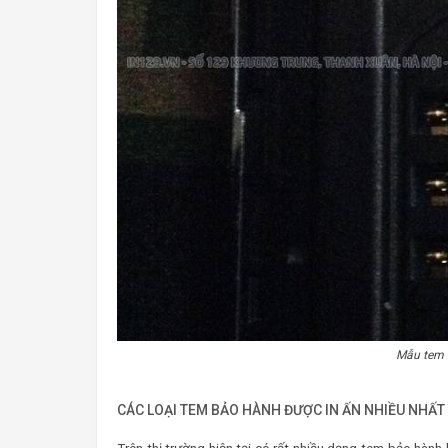
Mẫu tem 
CÁC LOẠI TEM BẢO HÀNH ĐƯỢC IN ẤN NHIỀU NHẤT
Trên thị trường hiện tại có rất nhiều dạng tem bảo hành