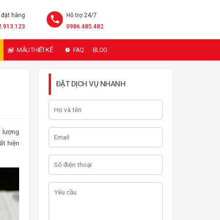
 đặt hàng
Hỗ trợ 24/7
2.913.123
0986.485.482
MẪU THIẾT KẾ
FAQ
BLOG
ĐẶT DỊCH VỤ NHANH
t lượng
ất hiện