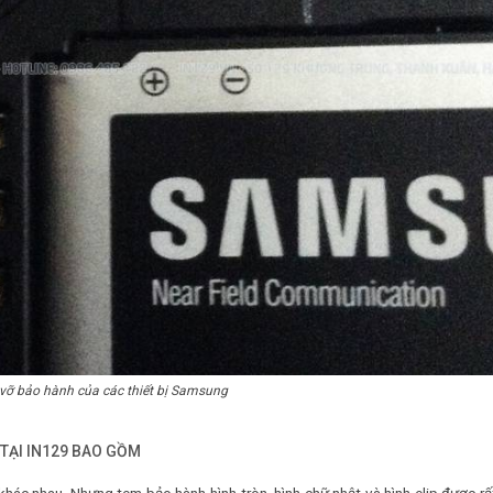
vỡ bảo hành của các thiết bị Samsung
 TẠI IN129 BAO GỒM
 khác nhau. Nhưng tem bảo hành hình tròn, hình chữ nhật và hình elip được rấ