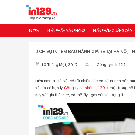
IN TEM
IN ẤN PHẨM VĂN PHÒNG
IN ẤN PHẨM QUẢNG CÁO
DỊCH VỤ IN TEM BAO HÀNH GIÁ RẺ TẠI HÀ NỘI, TH
10 Tháng Một, 2017
Công ty in In129
Hiện nay tại Hà Nội có rất nhiều các cơ sở in tem bảo h
và giá cả hợp lý.
Công ty cổ phần In129
là một trong số í
nay với giá thành rẻ, có thể lấy ngay với số lượng ít.