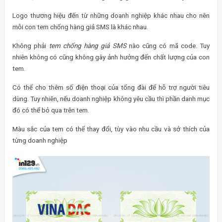
TEM CHỐNG HÀNG GIẢ “NHÁI” VẪN ĐANG LEN LÕI
TRONG THỊ TRƯỜNG HÀNG HÓA
Ngoài thị trường
tem chống hàng giả
thật sự thì đâu đó vẫn có sự
xuất hiện của loại tem chống hàng giả “nhái” này. Điều này đã làm
không ít các công ty, doanh nghiệp lẫn người tiêu dùng bao phen
khốn đốn.
Không chỉ người tiêu dùng chịu thiệt thòi mà cả những doanh nghiệp
làm ăn chân chính cũng bị ảnh hưởng lớn bởi vấn nạn làm giả
tem
chống hàng giả
đang hoành hành trên thị trường.