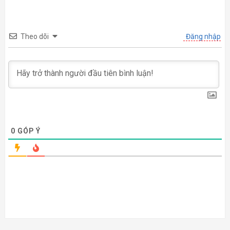
CÓ THỂ BẠN QUAN TÂM
Xưởng in nhãn dán decal
Top 5 xưởng in nhãn dán
thực phẩm chức năng tại Hà
decal trong suốt tại Hà Nội
Nội