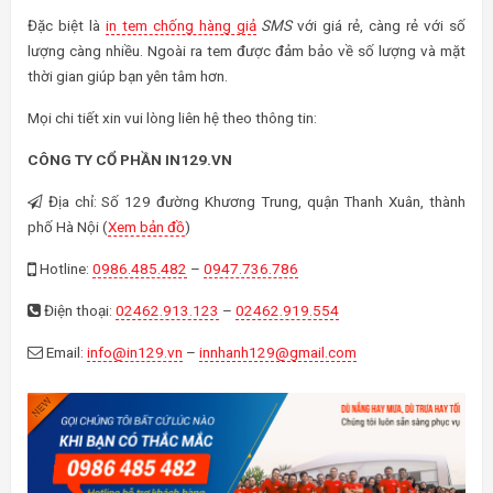
Chúng tôi luôn tạo ra những sản phẩm sáng tạo và độ bền cao cho Quý
khách
5/5 - (4 bình chọn)
THẢO LUẬN BÀI VIẾT: THỊ TRƯỜNG TEM CHỐNG HÀNG GIẢ
ĐANG BỊ LOẠN
0