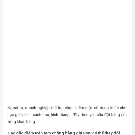
Lục giác, hình cánh hoa, hình thang,…Tùy theo yêu cầu đặt hàng của
từng khác hàng.
Các đặc điểm trên tem chống hàng giả SMS có thể thay đổi
Logo thương hiệu đến từ những doanh nghiệp khác nhau cho nên
mỗi con tem chống hàng giả SMS là khác nhau.
Không phải
tem chống hàng giả SMS
nào cũng có mã code. Tuy
nhiên không có cũng không gây ảnh hưởng đến chất lượng của con
tem.
Có thể cho thêm số điện thoại của tổng đài để hỗ trợ người tiêu
dùng. Tuy nhiên, nếu doanh nghiệp không yêu cầu thì phần danh mục
đó có thể bỏ qua trên tem.
Màu sắc của tem có thể thay đổi, tùy vào nhu cầu và sở thích của
từng doanh nghiệp