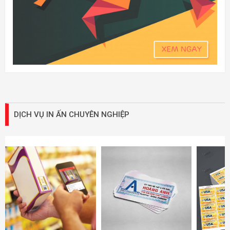
In tem truy xuất nguồn
In tem bảo hành
In tem v
gốc
CẨM NANG IN ẤN
Xưởng in nhãn dán decal
Top 5 xưởng in nhãn dán
thực phẩm chức năng tại
decal trong suốt tại Hà
Hà Nội
Nội