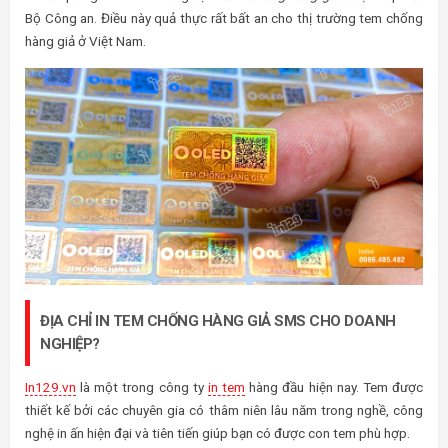
In129.vn
là một trong công ty
in tem
hàng đầu hiện nay. Tem được
thiết kế bởi các chuyên gia có thâm niên lâu năm trong nghề, công
nghệ in ấn hiện đại và tiên tiến giúp bạn có được con tem phù hợp.
Đặc biệt là
in tem chống hàng giả
SMS
với giá rẻ, càng rẻ với số
lượng càng nhiều. Ngoài ra tem được đảm bảo về số lượng và mặt
thời gian giúp bạn yên tâm hơn.
Mọi chi tiết xin vui lòng liên hệ theo thông tin:
CÔNG TY CỔ PHẦN IN129.VN
Địa chỉ: Số 129 đường Khương Trung, quận Thanh Xuân, thành
phố Hà Nội (
Xem bản đồ
)
Hotline:
0986.485.482
–
0947.736.786
Điện thoại:
02462.913.123
–
02462.919.554
Email:
info@in129.vn
–
innhanh129@gmail.com