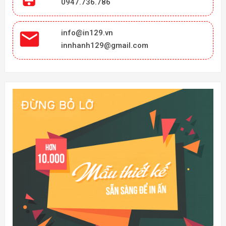
DỊCH VỤ IN ẤN CHUYÊN NGHIỆP