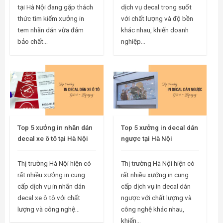
decal xe ô tô với chất
ngược với chất lượng và
lượng và công nghệ...
công nghệ khác nhau,
khiến...
CÔNG TY CỔ PHẦN IN129.VN

Số 129 đường Khương Trung, quận Thanh Xuân, thành
phố Hà Nội

Sáng từ: 7h30 ÷ 12h00
Chiều từ: 12h30 ÷ 21h00

Chỉ đường đến
Công ty In129
ĐẶT HÀNG NHANH