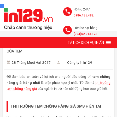
Hỗ trợ 24/7
0986.485.482
Liên hệ đặt hàng
(024)62.913.123
TẤT CẢ DỊCH VỤ IN ẤN
THỊ TRƯỜNG TEM CHỐNG HÀNG GIẢ 2026. 4 HÌNH DẠNG
CỦA TEM
28 Tháng Mười Hai, 2017
Công ty in In129
Để đảm bảo an toàn và lợi ích cho người tiêu dùng thì
tem chống
hàng giả, hàng nhái
là biện pháp hợp lý nhất. Từ đó mà
thị trường
tem chống hàng giả
của ngành in trở nên sôi động hơn bao giờ hết.
THỊ TRƯỜNG TEM CHỐNG HÀNG GIẢ SMS HIỆN TẠI