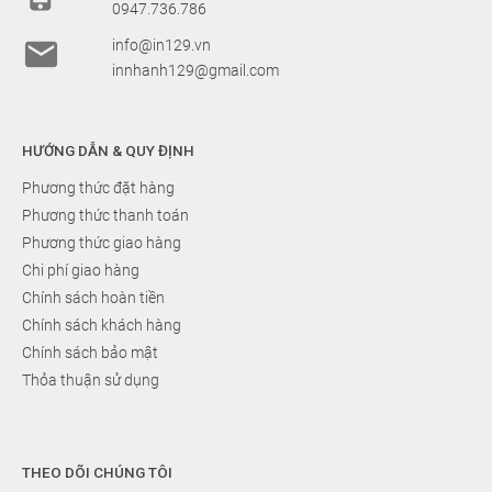
THEO DÕI CHÚNG TÔI
Bản quyền nội dung của Công ty cổ phần
In129.vn
™. Thiết kế bởi:
QuangNom.com
Nội dung website được bảo vệ bởi: