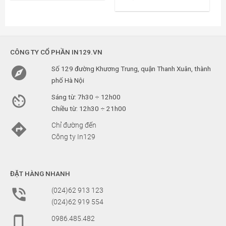

(024)62 913 123
(024)62 919 554

0986.485.482
0947.736.786

info@in129.vn
innhanh129@gmail.com
HƯỚNG DẪN & QUY ĐỊNH
Phương thức đặt hàng
Phương thức thanh toán
Phương thức giao hàng
Chi phí giao hàng
Chính sách hoàn tiền
Chính sách khách hàng
Chính sách bảo mật
Thỏa thuận sử dụng