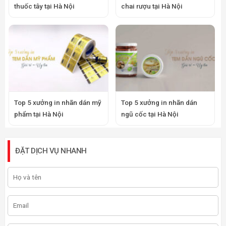
LIÊN HỆ ĐẶT HÀNG

(024)62 913 123
(024)62 919 554