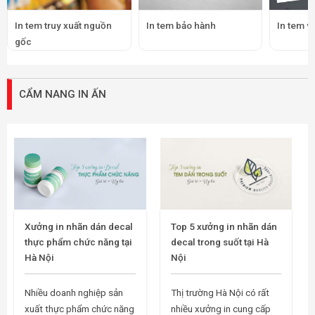
Nhiều doanh nghiệp sản
Thị trường Hà Nội có rất
xuất thực phẩm chức năng
nhiều xưởng in cung cấp
tại Hà Nội đang gặp thách
dịch vụ decal trong suốt
thức tìm kiếm xưởng in
với chất lượng và độ bền
tem nhãn dán vừa đảm
khác nhau, khiến doanh
bảo chất...
nghiệp...
Top 5 xưởng in nhãn dán
Top 5 xưởng in decal dán
decal xe ô tô tại Hà Nội
ngược tại Hà Nội
Thị trường Hà Nội hiện có
Thị trường Hà Nội hiện có
rất nhiều xưởng in cung
rất nhiều xưởng in cung
cấp dịch vụ in nhãn dán
cấp dịch vụ in decal dán