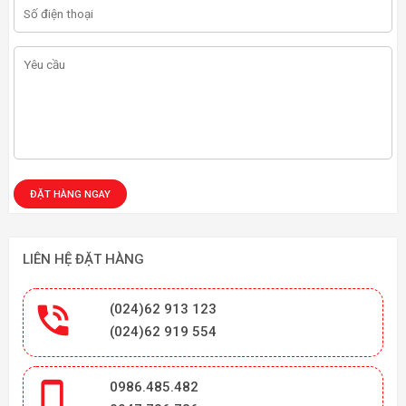

0986.485.482
0947.736.786

info@in129.vn
innhanh129@gmail.com