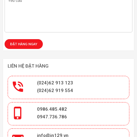
LIÊN HỆ ĐẶT HÀNG

(024)62 913 123
(024)62 919 554

0986.485.482
0947.736.786
info@in129.vn