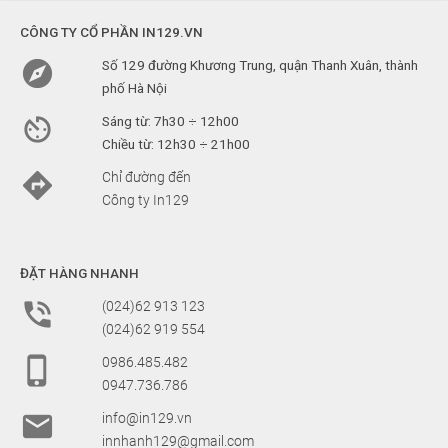
CÔNG TY CỔ PHẦN IN129.VN

Số 129 đường Khương Trung, quận Thanh Xuân, thành
phố Hà Nội

Sáng từ: 7h30 ÷ 12h00
Chiều từ: 12h30 ÷ 21h00

Chỉ đường đến
Công ty In129
ĐẶT HÀNG NHANH

(024)62 913 123
(024)62 919 554

0986.485.482
0947.736.786

info@in129.vn
innhanh129@gmail.com