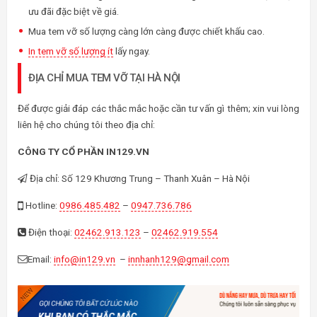
ưu đãi đặc biệt về giá.
Mua tem vỡ số lượng càng lớn càng được chiết khấu cao.
In tem vỡ số lượng ít
lấy ngay.
ĐỊA CHỈ MUA TEM VỠ TẠI HÀ NỘI
Để được giải đáp các thắc mắc hoặc cần tư vấn gì thêm; xin vui lòng
liên hệ cho chúng tôi theo địa chỉ:
CÔNG TY CỔ PHẦN IN129.VN
Địa chỉ: Số 129 Khương Trung – Thanh Xuân – Hà Nội
Hotline:
0986.485.482
–
0947.736.786
Điện thoại:
02462.913.123
–
02462.919.554
Email:
info@in129.vn
–
innhanh129@gmail.com