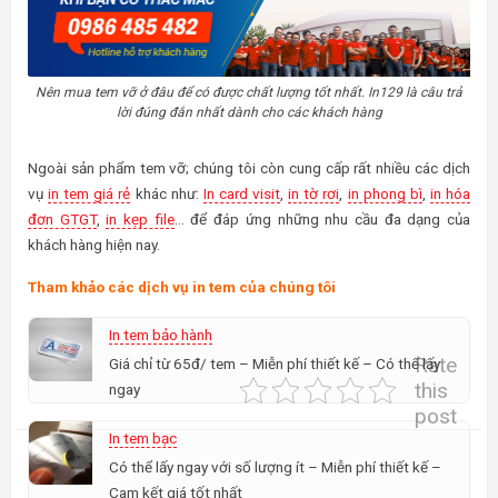
Nên mua tem vỡ ở đâu để có được chất lượng tốt nhất. In129 là câu trả
lời đúng đắn nhất dành cho các khách hàng
Ngoài sản phẩm tem vỡ; chúng tôi còn cung cấp rất nhiều các dịch
vụ
in tem giá rẻ
khác như:
In card visit
,
in tờ rơi
,
in phong bì
,
in hóa
đơn GTGT
,
in kẹp file
… để đáp ứng những nhu cầu đa dạng của
khách hàng hiện nay.
Tham khảo các dịch vụ in tem của chúng tôi
In tem bảo hành
Rate
Giá chỉ từ 65đ/ tem – Miễn phí thiết kế – Có thể lấy
this
ngay
post
In tem bạc
Có thể lấy ngay với số lượng ít – Miễn phí thiết kế –
Cam kết giá tốt nhất