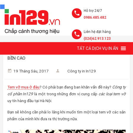
Hỗ trợ 24/7
0986.485.482
Liên hệ đặt hàng
(024)62.913.123
TẤT CẢ DỊCH VỤ IN ẤN
TEM VỠ MUA Ở ĐÂU GIÁ RẺ, ĐẢM BẢO ĐỘ BẢO MẬT VÀ ĐỘ
BỀN CAO
19 Tháng Sáu, 2017
Công ty in In129
Tem vỡ mua ở đâu
? Có phải bạn đang ban khăn vấn đề này?
Công ty
cổ phần In129
là một trong những đơn vị cung cấp
các loại tem vỡ
uy tín hàng đầu tại Hà Nội.
Bạn sẽ không cần phải lo lắng khi muốn tìm một loại tem vỡ các sản
phẩm của mình khi đưa ra thị trường nữa.