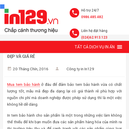
Hỗ trợ 24/7
0986.485.482
Liên hệ đặt hàng
(024)62.913.123
TẤT CẢ DỊCH VỤ IN ẤN
MUA TEM BẢO HÀNH Ở ĐÂU ĐỂ CHẤT LƯỢNG TỐT, THIẾT KẾ
ĐẸP VÀ GIÁ RẺ
20 Tháng Chín, 2016
Công ty in In129
Mua tem bảo hành
ở đâu để đảm bảo tem bảo hành vừa có chất
lượng tốt, mẫu mã đẹp đa dạng lại có giá thành rẻ phù hợp với
nguồn chi phí mà doanh nghiệp được phép sử dụng thì là một việc
không hề dễ dàng.
In tem bảo hành cho sản phẩm là một trong những việc làm không
thể thiếu để khi bạn muốn đưa các sản phẩm hàng hóa của mình ra
thị trường tiêu thụ và để cạnh tranh với các sản phẩm cùng loại