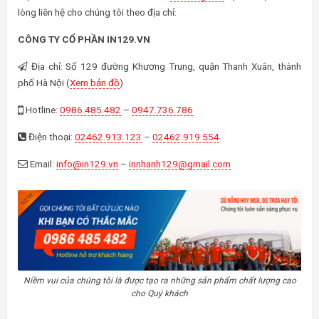
lòng liên hệ cho chúng tôi theo địa chỉ:
CÔNG TY CỔ PHẦN IN129.VN
Địa chỉ: Số 129 đường Khương Trung, quận Thanh Xuân, thành
phố Hà Nội (
Xem bản đồ
)
Hotline:
0986.485.482
–
0947.736.786
Điện thoại:
02462.913.123
–
02462.919.554
Email:
info@in129.vn
–
innhanh129@gmail.com
Niềm vui của chúng tôi là được tạo ra những sản phẩm chất lượng cao
cho Quý khách