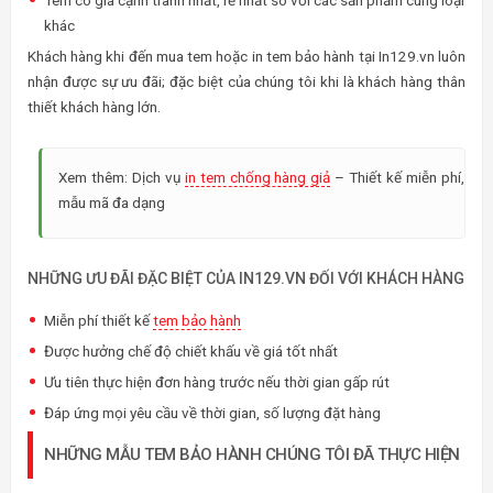
Tem có giá cạnh tranh nhất, rẻ nhất so với các sản phẩm cùng loại
khác
Khách hàng khi đến mua tem hoặc in tem bảo hành tại In129.vn luôn
nhận được sự ưu đãi; đặc biệt của chúng tôi khi là khách hàng thân
thiết khách hàng lớn.
Xem thêm: Dịch vụ
in tem chống hàng giả
– Thiết kế miễn phí,
mẫu mã đa dạng
NHỮNG ƯU ĐÃI ĐẶC BIỆT CỦA IN129.VN ĐỐI VỚI KHÁCH HÀNG
Miễn phí thiết kế
tem bảo hành
Được hưởng chế độ chiết khấu về giá tốt nhất
Ưu tiên thực hiện đơn hàng trước nếu thời gian gấp rút
Đáp ứng mọi yêu cầu về thời gian, số lượng đặt hàng
NHỮNG MẪU TEM BẢO HÀNH CHÚNG TÔI ĐÃ THỰC HIỆN