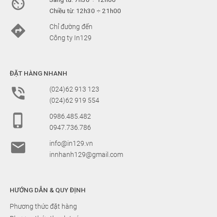

Chiều từ: 12h30 ÷ 21h00

Chỉ đường đến
Công ty In129
ĐẶT HÀNG NHANH

(024)62 913 123
(024)62 919 554

0986.485.482
0947.736.786

info@in129.vn
innhanh129@gmail.com
HƯỚNG DẪN & QUY ĐỊNH
Phương thức đặt hàng