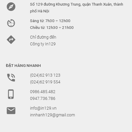

Số 129 đường Khương Trung, quận Thanh Xuân, thành
phố Hà Nội

Sáng từ: 7h30 ÷ 12h00
Chiều từ: 12h30 ÷ 21h00

Chỉ đường đến
Công ty In129
ĐẶT HÀNG NHANH

(024)62 913 123
(024)62 919 554

0986.485.482
0947.736.786

info@in129.vn
innhanh129@gmail.com