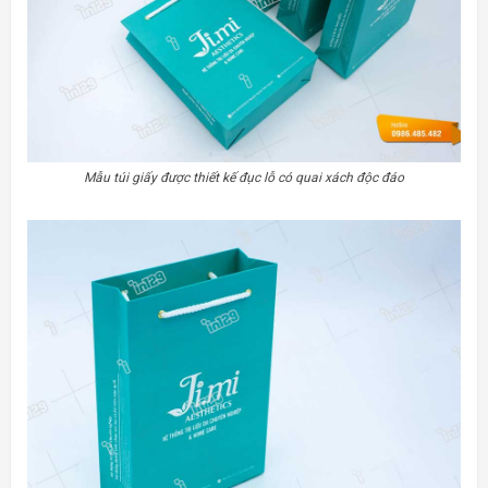
Mẫu túi giấy được thiết kế đục lỗ có quai xách độc đáo