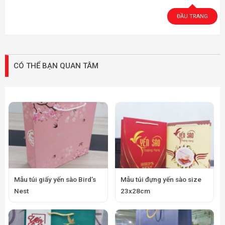
ĐẦU TRANG
CÓ THỂ BẠN QUAN TÂM
Mẫu túi giấy yến sào Bird’s
Mẫu túi đựng yến sào size
Nest
23x28cm