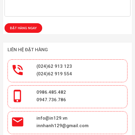
LIÊN HỆ ĐẶT HÀNG

(024)62 913 123
(024)62 919 554

0986.485.482
0947.736.786

info@in129.vn
innhanh129@gmail.com