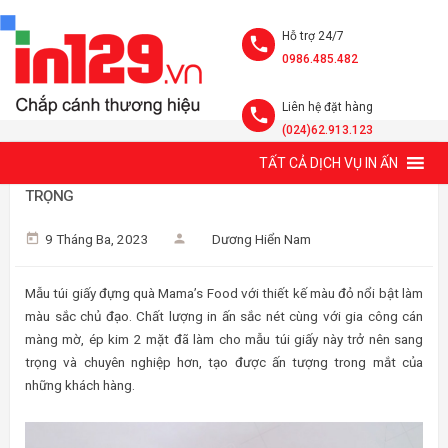
Hỗ trợ 24/7
0986.485.482
Liên hệ đặt hàng
(024)62.913.123
TẤT CẢ DỊCH VỤ IN ẤN
MẪU TÚI GIẤY ĐỰNG QUÀ MAMA'S FOOD CỰC KỲ SANG
TRỌNG
9 Tháng Ba, 2023
Dương Hiển Nam
Mẫu túi giấy đựng quà Mama’s Food với thiết kế màu đỏ nổi bật làm
màu sắc chủ đạo. Chất lượng in ấn sắc nét cùng với gia công cán
màng mờ, ép kim 2 mặt đã làm cho mẫu túi giấy này trở nên sang
trọng và chuyên nghiệp hơn, tạo được ấn tượng trong mắt của
những khách hàng.