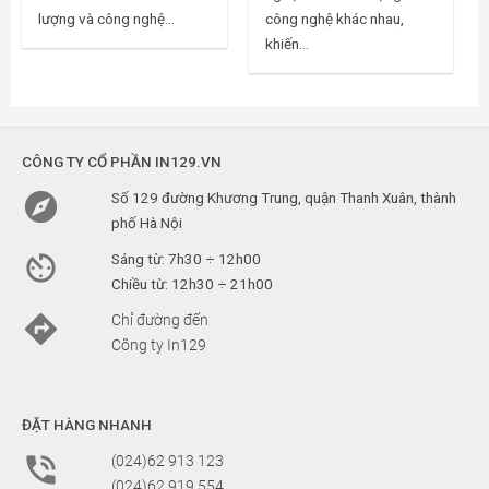
lượng và công nghệ...
công nghệ khác nhau,
khiến...
CÔNG TY CỔ PHẦN IN129.VN

Số 129 đường Khương Trung, quận Thanh Xuân, thành
phố Hà Nội

Sáng từ: 7h30 ÷ 12h00
Chiều từ: 12h30 ÷ 21h00

Chỉ đường đến
Công ty In129
ĐẶT HÀNG NHANH

(024)62 913 123
(024)62 919 554