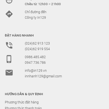

Chiều từ: 12h30 ÷ 21h00

Chỉ đường đến
Công ty In129
ĐẶT HÀNG NHANH

(024)62 913 123
(024)62 919 554

0986.485.482
0947.736.786

info@in129.vn
innhanh129@gmail.com
HƯỚNG DẪN & QUY ĐỊNH
Phương thức đặt hàng
Phương thức thanh toán