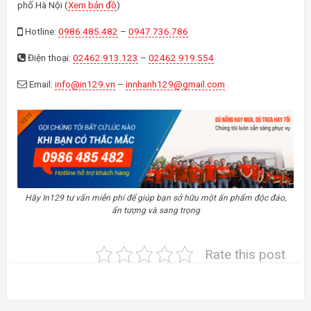
phố Hà Nội (
Xem bản đồ
)
Hotline:
0986.485.482
–
0947.736.786
Điện thoại:
02462.913.123
–
02462.919.554
Email:
info@in129.vn
–
innhanh129@gmail.com
Hãy In129 tư vấn miễn phí để giúp bạn sở hữu một ấn phẩm độc đáo,
ấn tượng và sang trọng
Rate this post