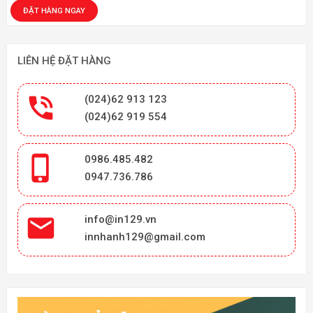
LIÊN HỆ ĐẶT HÀNG

(024)62 913 123
(024)62 919 554

0986.485.482
0947.736.786

info@in129.vn
innhanh129@gmail.com