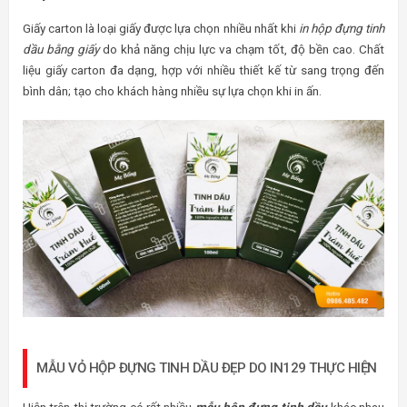
Giấy carton là loại giấy được lựa chọn nhiều nhất khi
in hộp đựng tinh
dầu bằng giấy
do khả năng chịu lực va chạm tốt, độ bền cao. Chất
liệu giấy carton đa dạng, hợp với nhiều thiết kế từ sang trọng đến
bình dân; tạo cho khách hàng nhiều sự lựa chọn khi in ấn.
MẪU VỎ HỘP ĐỰNG TINH DẦU ĐẸP DO IN129 THỰC HIỆN
Hiện trên thị trường có rất nhiều
mẫu hộp đựng tinh dầu
khác nhau