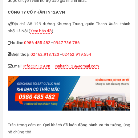
được chuyên viên hỗ trợ báo giá nhanh nhất.
CÔNG TY CỔ PHẦN IN129.VN
Địa chỉ: Số 129 đường Khương Trung, quận Thanh Xuân, thành
phố Hà Nội (
Xem bản đồ
)
Hotline:
0986.485.482
–
0947.736.786
Điện thoại:
02462.913.123
–
02462.919.554
Email:
info@in129.vn
–
innhanh129@gmail.com
Trân trọng cảm ơn Quý khách đã luôn đồng hành và tin tưởng, ủng
hộ chúng tôi!