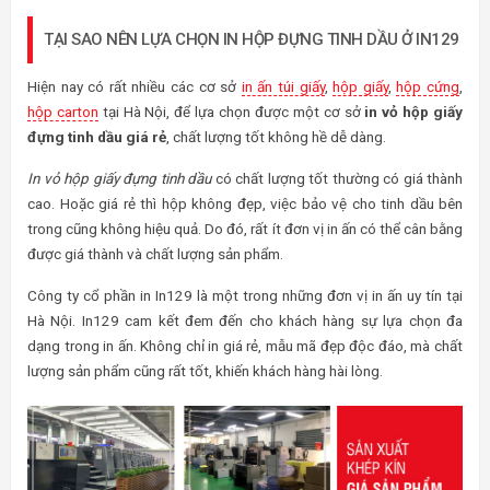
TẠI SAO NÊN LỰA CHỌN IN HỘP ĐỰNG TINH DẦU Ở IN129
Hiện nay có rất nhiều các cơ sở
in ấn túi giấy
,
hộp giấy
,
hộp cứng
,
hộp carton
tại Hà Nội, để lựa chọn được một cơ sở
in vỏ hộp giấy
đựng tinh dầu giá rẻ
, chất lượng tốt không hề dễ dàng.
In vỏ hộp giấy đựng tinh dầu
có chất lượng tốt thường có giá thành
cao. Hoặc giá rẻ thì hộp không đẹp, việc bảo vệ cho tinh dầu bên
trong cũng không hiệu quả. Do đó, rất ít đơn vị in ấn có thể cân bằng
được giá thành và chất lượng sản phẩm.
Công ty cổ phần in In129 là một trong những đơn vị in ấn uy tín tại
Hà Nội. In129 cam kết đem đến cho khách hàng sự lựa chọn đa
dạng trong in ấn. Không chỉ in giá rẻ, mẫu mã đẹp độc đáo, mà chất
lượng sản phẩm cũng rất tốt, khiến khách hàng hài lòng.