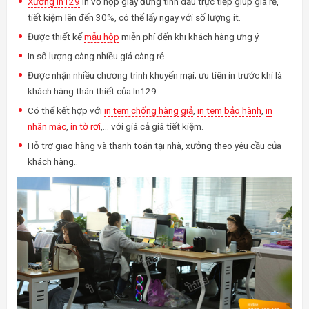
Xưởng In129
in vỏ hộp giấy đựng tinh dầu trực tiếp giúp giá rẻ,
tiết kiệm lên đến 30%, có thể lấy ngay với số lượng ít.
Được thiết kế
mẫu hộp
miễn phí đến khi khách hàng ưng ý.
In số lượng càng nhiều giá càng rẻ.
Được nhận nhiều chương trình khuyến mại; ưu tiên in trước khi là
khách hàng thân thiết của In129.
Có thể kết hợp với
in tem chống hàng giả
,
in tem bảo hành
,
in
nhãn mác
,
in tờ rơi
,… với giá cả giá tiết kiệm.
Hỗ trợ giao hàng và thanh toán tại nhà, xưởng theo yêu cầu của
khách hàng..