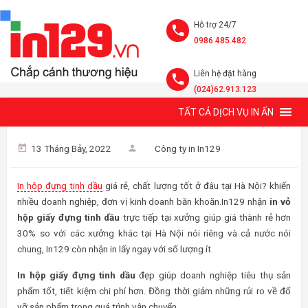
Hỗ trợ 24/7
0986.485.482
Liên hệ đặt hàng
(024)62.913.123
TẤT CẢ DỊCH VỤ IN ẤN
IN VỎ HỘP GIẤY ĐỰNG TINH DẦU GIÁ RẺ, THIẾT KẾ MỚI 2026
13 Tháng Bảy, 2022
Công ty in In129
In hộp đựng tinh dầu
giá rẻ, chất lượng tốt ở đâu tại Hà Nội? khiến
nhiều doanh nghiệp, đơn vị kinh doanh băn khoăn.In129 nhận
in vỏ
hộp giấy đựng tinh dầu
trực tiếp tại xưởng giúp giá thành rẻ hơn
30% so với các xưởng khác tại Hà Nội nói riêng và cả nước nói
chung, In129 còn nhận in lấy ngay với số lượng ít.
In hộp giấy đựng tinh dầu
đẹp giúp doanh nghiệp tiêu thụ sản
phẩm tốt, tiết kiệm chi phí hơn. Đồng thời giảm những rủi ro về đổ
vỡ sản phẩm trong quá trình vận chuyển.