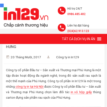
Hỗ trợ 24/7
0986.485.482
Liên hệ đặt hàng
(024)62.913.123
TẤT CẢ DỊCH VỤ IN ẤN
THIẾT KẾ VÀ IN THÙNG CARTON ĐỰNG RAU SẠCH PHÚ
HƯNG
20 Tháng Mười, 2017
Công ty in In129
Công ty cổ phần Đầu tư – Sản xuất và Thương mại Phú Hưng là một
tập đoàn hoạt động đa ngành nghê, trong đó sản xuất rau sạch là
một thế mạnh của Phú Hưng. Công ty cổ phần in In129 là một trong
những
công ty in tại Hà Nội
được Công ty cổ phần Đầu tư – Sản xuất
và Thương mại Phú Hưng chọn làm đối tác
in vỏ hộp giấy
thùng
carton đựng sản phẩm rau sạch của Phú Hưng.