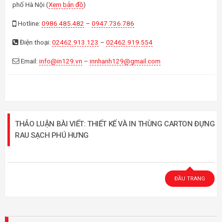
phố Hà Nội (
Xem bản đồ
)
Hotline:
0986.485.482
–
0947.736.786
Điện thoại:
02462.913.123
–
02462.919.554
Email:
info@in129.vn
–
innhanh129@gmail.com
THẢO LUẬN BÀI VIẾT: THIẾT KẾ VÀ IN THÙNG CARTON ĐỰNG
RAU SẠCH PHÚ HƯNG
ĐẦU TRANG