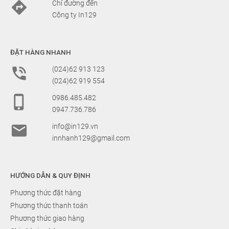

Chỉ đường đến
Công ty In129
ĐẶT HÀNG NHANH

(024)62 913 123
(024)62 919 554

0986.485.482
0947.736.786

info@in129.vn
innhanh129@gmail.com
HƯỚNG DẪN & QUY ĐỊNH
Phương thức đặt hàng
Phương thức thanh toán
Phương thức giao hàng