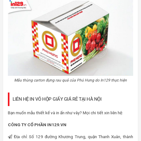
Mẫu thùng carton đựng rau quả của Phú Hưng do In129 thực hiện
LIÊN HỆ IN VỎ HỘP GIẤY GIÁ RẺ TẠI HÀ NỘI
Bạn muốn mẫu thiết kế và in ấn như vây? Mọi chi tiết xin liên hệ:
CÔNG TY CỔ PHẦN IN129.VN
Địa chỉ: Số 129 đường Khương Trung, quận Thanh Xuân, thành