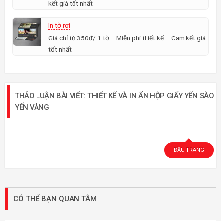
kết giá tốt nhất
In tờ rơi
Giá chỉ từ 350đ/ 1 tờ – Miễn phí thiết kế – Cam kết giá
tốt nhất
THẢO LUẬN BÀI VIẾT: THIẾT KẾ VÀ IN ẤN HỘP GIẤY YẾN SÀO
YẾN VÀNG
ĐẦU TRANG
CÓ THỂ BẠN QUAN TÂM