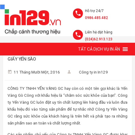
Hỗ trợ 24/7
0986.485.482
Liên hệ đặt hàng
(024)62.913.123
TẤT CẢ DỊCH VỤ IN ẤN
THIẾT KẾ VÀ IN ẤN HỘP GIẤY YẾN SÀO YẾN VÀNG - HỘP
GIẤY YẾN SÀO
11 Tháng Mười Một, 2016
Công ty in In129
CÔNG TY TNHH YẾN VÀNG GC hay còn có một tên gọi khác là Yến
Vàng Gò Công với khẩu hiệu là “chăm sóc sức khỏe của bạn”. Công
ty Yến Vàng GC luôn đặt uy tín chất lượng lên hàng đầu và luôn đưa
khẩu hiệu đó vào từng sản phẩm để tự nhắc nhở Công ty Yến Vàng
GC rằng sức khỏe của khách hàng là trên hết và phải tạo ra những
sản phẩm sao an toàn và chất lượng nhất.
Các sản phẩm chủ yếu của Công ty TNHH Yến Vàng GC được khai