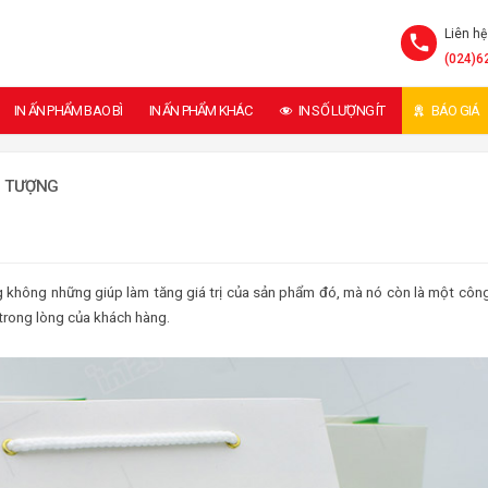
Liên hệ
(024)6
IN ẤN PHẨM BAO BÌ
IN ẤN PHẨM KHÁC
IN SỐ LƯỢNG ÍT
BÁO GIÁ
N TƯỢNG
g không những giúp làm tăng giá trị của sản phẩm đó, mà nó còn là một côn
trong lòng của khách hàng.