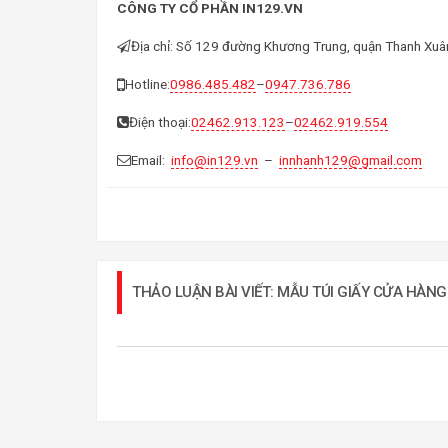
CÔNG TY CỔ PHẦN IN129.VN
Địa chỉ: Số 129 đường Khương Trung, quận Thanh Xuân
Hotline:
0986.485.482
–
0947.736.786
Điện thoại:
02462.913.123
–
02462.919.554
Email:
info@in129.vn
–
innhanh129@gmail.com
THẢO LUẬN BÀI VIẾT: MẪU TÚI GIẤY CỬA HÀN