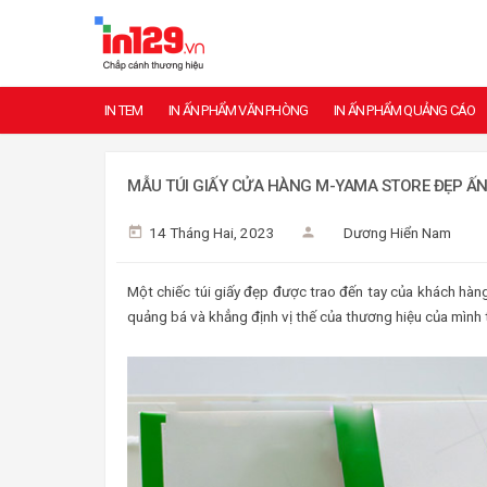
IN TEM
IN ẤN PHẨM VĂN PHÒNG
IN ẤN PHẨM QUẢNG CÁO
MẪU TÚI GIẤY CỬA HÀNG M-YAMA STORE ĐẸP Ấ
14 Tháng Hai, 2023
Dương Hiển Nam
Một chiếc túi giấy đẹp được trao đến tay của khách hàn
quảng bá và khẳng định vị thế của thương hiệu của mình 