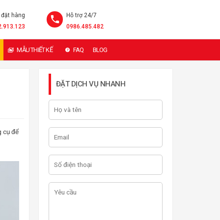
 đặt hàng
Hỗ trợ 24/7
2.913.123
0986.485.482
MẪU THIẾT KẾ
FAQ
BLOG
ĐẶT DỊCH VỤ NHANH
g cụ để