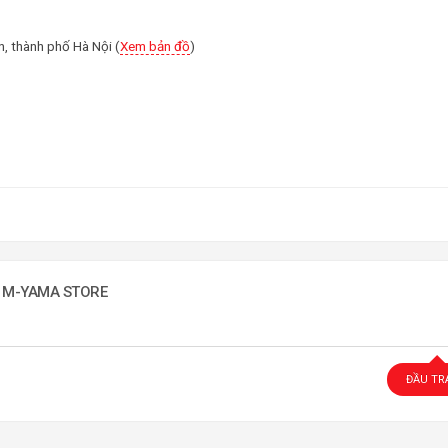
, thành phố Hà Nội (
Xem bản đồ
)
G M-YAMA STORE
ĐẦU TR