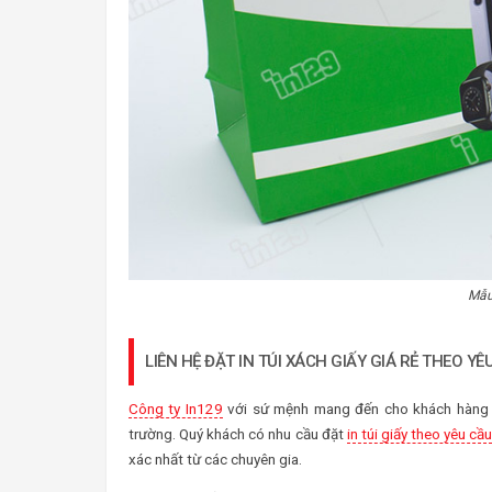
Mẫu
LIÊN HỆ ĐẶT IN TÚI XÁCH GIẤY GIÁ RẺ THEO YÊ
Công ty In129
với sứ mệnh mang đến cho khách hàng nh
trường. Quý khách có nhu cầu đặt
in túi giấy theo yêu cầ
xác nhất từ các chuyên gia.