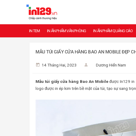
IN TEM
IN ẤN PHẨM VĂN PHÒNG
IN ẤN PHẨM QUẢNG CÁO
MẪU TÚI GIẤY CỬA HÀNG BAO AN MOBILE ĐẸP C
14 Tháng Hai, 2023
Dương Hiển Nam
Mẫu túi giấy cửa hàng Bao An Mobile
được In129 in ấ
logo được in ép kim trên bề mặt của túi, tạo sự sang trọ