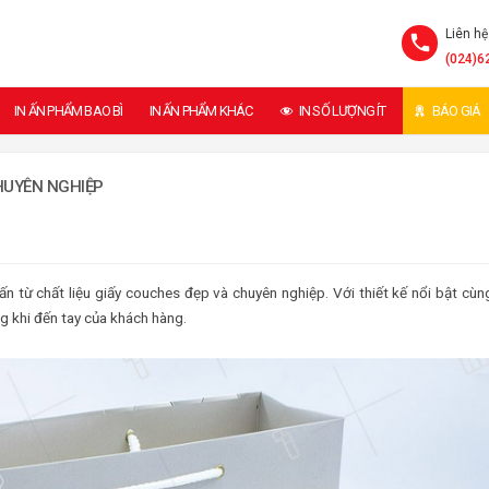
Liên hệ
(024)6
IN ẤN PHẨM BAO BÌ
IN ẤN PHẨM KHÁC
IN SỐ LƯỢNG ÍT
BÁO GIÁ
HUYÊN NGHIỆP
n từ chất liệu giấy couches đẹp và chuyên nghiệp. Với thiết kế nổi bật cùn
ng khi đến tay của khách hàng.