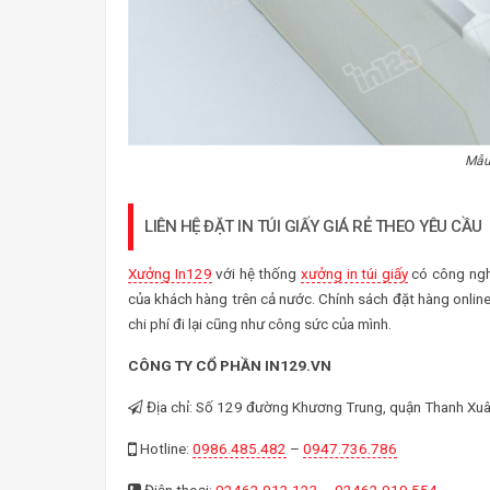
Mẫu 
LIÊN HỆ ĐẶT IN TÚI GIẤY GIÁ RẺ THEO YÊU CẦU
Xưởng In129
với hệ thống
xưởng in túi giấy
có công nghệ
của khách hàng trên cả nước. Chính sách đặt hàng online 
chi phí đi lại cũng như công sức của mình.
CÔNG TY CỔ PHẦN IN129.VN
Địa chỉ: Số 129 đường Khương Trung, quận Thanh Xuân
Hotline:
0986.485.482
–
0947.736.786
Điện thoại:
02462.913.123
–
02462.919.554