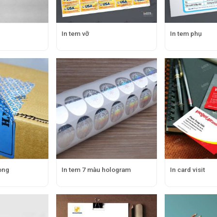
h
In tem vỡ
In tem phụ
ong
In tem 7 màu hologram
In card visit