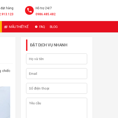
 đặt hàng
Hỗ trợ 24/7
2.913.123
0986.485.482
MẪU THIẾT KẾ
FAQ
BLOG
ĐẶT DỊCH VỤ NHANH
g chiếc