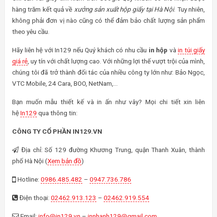
hàng trăm kết quả về
xưởng sản xuất hộp giấy
tại Hà Nội
. Tuy nhiên,
không phải đơn vị nào cũng có thể đảm bảo chất lượng sản phẩm
theo yêu cầu.
Hãy liên hệ với In129 nếu Quý khách có nhu cầu
in hộp
và
in túi giấy
giá rẻ
, uy tín với chất lượng cao. Với những lợi thế vượt trội của mình,
chúng tôi đã trở thành đối tác của nhiều công ty lớn như: Bảo Ngọc,
VTC Mobile, 24 Cara, BOO, NetNam,…
Bạn muốn mẫu thiết kế và in ấn như vây? Mọi chi tiết xin liên
hệ
In129
qua thông tin:
CÔNG TY CỔ PHẦN IN129.VN
Địa chỉ: Số 129 đường Khương Trung, quận Thanh Xuân, thành
phố Hà Nội (
Xem bản đồ
)
Hotline:
0986.485.482
–
0947.736.786
Điện thoại:
02462.913.123
–
02462.919.554
Email:
info@in129.vn
–
innhanh129@gmail.com