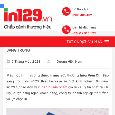
Hỗ trợ 24/7
0986.485.482
Liên hệ đặt hàng
(024)62.913.123
TẤT CẢ DỊCH VỤ IN ẤN
MẪU HỘP HÌNH VUÔNG ĐỰNG TRANG SỨC VIỄN CHÍ BẢO
SANG TRỌNG
5 Tháng Một, 2023
Dương Hiển Nam
Mẫu hộp hình vuông đựng trang sức thương hiệu Viễn Chí Bảo
sang trọng do In129 thiết kế và in ấn. Với kinh nghiệm 9+ năm,
In129 tự hào đơn vị
in bao bì sản phẩm
giá rẻ và uy tín nhất tại Hà
Nội, được hàng ngàn khách hàng, công ty, doanh nghiệp tin tưởng
và lựa chọn in.