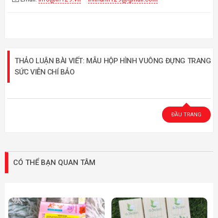
THẢO LUẬN BÀI VIẾT: MẪU HỘP HÌNH VUÔNG ĐỰNG TRANG
SỨC VIỄN CHÍ BẢO
ĐẦU TRANG
CÓ THỂ BẠN QUAN TÂM