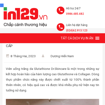
Hỗ trợ 24/7
0986.485.482
Liên hệ đặt hàng
(024)62.913.123
TẤT CẢ DỊCH VỤ IN ẤN
MẪU HỘP ĐỰNG VIÊN UỐNG TRẮNG DA GLUTATHIONE CAO
CẤP
8 Tháng Hai, 2023
Dương Hiển Nam
Viên uống trắng da Glutathione Dr.Skincare là một trong những sự
kết hợp hoàn hảo của hàm lượng cao Glutathione và Collagen. Dòng
thực phẩm chức năng này được chiết xuất từ 100% thành phần
thiên nhiên, có hiệu quả cao và được khá nhiều phụ nữ hiện nay tin
tưởng sử dụng.