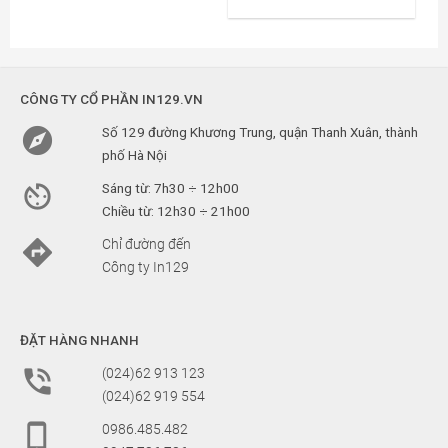
CÔNG TY CỔ PHẦN IN129.VN

Số 129 đường Khương Trung, quận Thanh Xuân, thành
phố Hà Nội

Sáng từ: 7h30 ÷ 12h00
Chiều từ: 12h30 ÷ 21h00

Chỉ đường đến
Công ty In129
ĐẶT HÀNG NHANH

(024)62 913 123
(024)62 919 554

0986.485.482