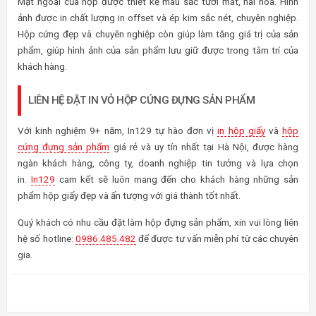
Mặt ngoài của hộp được thiết kế màu sắc tươi mát, hài hoà. Hình
ảnh được in chất lượng in offset và ép kim sắc nét, chuyên nghiệp.
Hộp cứng đẹp và chuyên nghiệp còn giúp làm tăng giá trị của sản
phẩm, giúp hình ảnh của sản phẩm lưu giữ được trong tâm trí của
khách hàng.
LIÊN HỆ ĐẶT IN VỎ HỘP CỨNG ĐỰNG SẢN PHẨM
Với kinh nghiệm 9+ năm, In129 tự hào đơn vị
in hộp giấy
và
hộp
cứng đựng sản phẩm
giá rẻ và uy tín nhất tại Hà Nội, được hàng
ngàn khách hàng, công ty, doanh nghiệp tin tưởng và lựa chọn
in.
In129
cam kết sẽ luôn mang đến cho khách hàng những sản
phẩm hộp giấy đẹp và ấn tượng với giá thành tốt nhất.
Quý khách có nhu cầu đặt làm hộp đựng sản phẩm, xin vui lòng liên
hệ số hotline:
0986.485.482
để được tư vấn miễn phí từ các chuyên
gia.