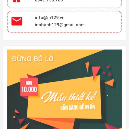
0947.736.786

info@in129.vn
innhanh129@gmail.com