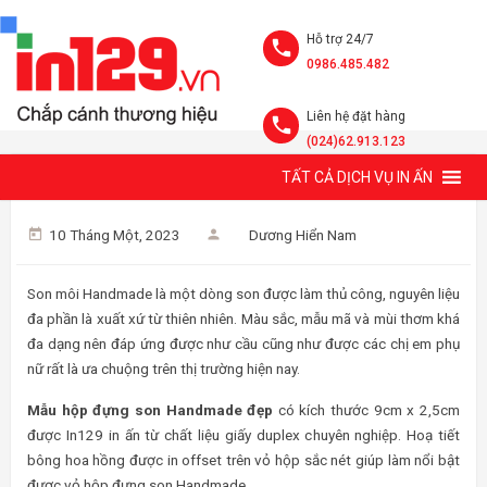
Hỗ trợ 24/7
0986.485.482
Liên hệ đặt hàng
(024)62.913.123
TẤT CẢ DỊCH VỤ IN ẤN
MẪU HỘP ĐỰNG SON HANDMADE
10 Tháng Một, 2023
Dương Hiển Nam
Son môi Handmade là một dòng son được làm thủ công, nguyên liệu
đa phần là xuất xứ từ thiên nhiên. Màu sắc, mẫu mã và mùi thơm khá
đa dạng nên đáp ứng được như cầu cũng như được các chị em phụ
nữ rất là ưa chuộng trên thị trường hiện nay.
Mẫu hộp đựng son Handmade đẹp
có kích thước 9cm x 2,5cm
được In129 in ấn từ chất liệu giấy duplex chuyên nghiệp. Hoạ tiết
bông hoa hồng được in offset trên vỏ hộp sắc nét giúp làm nổi bật
được vỏ hộp đựng son Handmade.