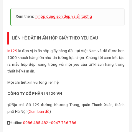
Xem thêm:
In hộp đựng son đẹp và ấn tượng
LIÊN HỆ ĐẶT IN ẤN HỘP GIẤY THEO YÊU CẦU
In129
là đơn vị in ấn hộp giấy hàng đầu tại Việt Nam và đã được hơn
1000 khách hàng lớn nhỏ tin tưởng lựa chọn. Chúng tôi cam kết tạo
ra mẫu hộp đẹp, sang trọng với mọi yêu cầu từ khách hàng trong
thiết kế và in ấn.
Mọi chi tiết xin vui lòng liên hệ:
CÔNG TY CỔ PHẦN IN129.VN
Địa chỉ: Số 129 đường Khương Trung, quận Thanh Xuân, thành
phố Hà Nội (
Xem bản đồ
)
Hotline:
0986.485.482
–
0947.736.786