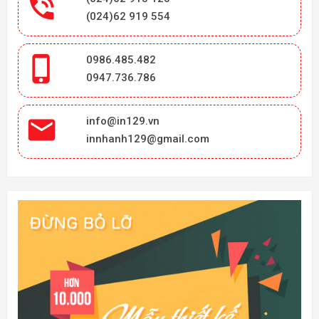

(024)62 919 554

0986.485.482
0947.736.786

info@in129.vn
innhanh129@gmail.com