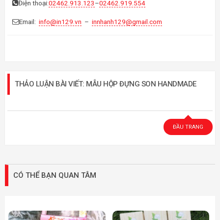
Điện thoại:
02462.913.123
–
02462.919.554
Email:
info@in129.vn
–
innhanh129@gmail.com
THẢO LUẬN BÀI VIẾT: MẪU HỘP ĐỰNG SON HANDMADE
ĐẦU TRANG
CÓ THỂ BẠN QUAN TÂM